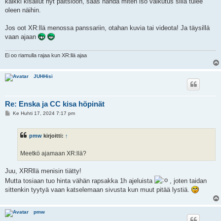
kaikki kisailut nyt paitsioon, saas nähdä miten iso vaikutus sillä tulee
oleen näihin.
Jos oot XR:llä menossa panssariin, otahan kuvia tai videota! Ja täysillä
vaan ajaan
Ei oo riamulla rajaa kun XR:llä ajaa
JUHHisi
Re: Enska ja CC kisa höpinät
V
Ke Huhti 17, 2024 7:17 pm
i
e
s
pmw
kirjoitti:
↑
t
i
Meetkö ajamaan XR:llä?
Juu, XRRllä menisin tiätty!
Mutta tosiaan tuo hinta vähän rapsakka 1h ajeluista
, joten taidan
sittenkin tyytyä vaan katselemaan sivusta kun muut pitää lystiä.
pmw