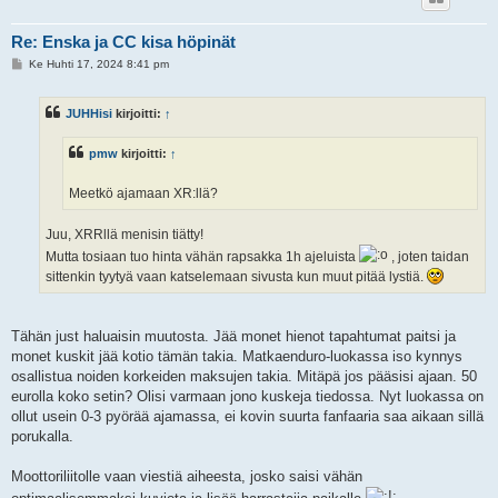
Re: Enska ja CC kisa höpinät
V
Ke Huhti 17, 2024 8:41 pm
i
e
s
JUHHisi
kirjoitti:
↑
t
i
pmw
kirjoitti:
↑
Meetkö ajamaan XR:llä?
Juu, XRRllä menisin tiätty!
Mutta tosiaan tuo hinta vähän rapsakka 1h ajeluista
, joten taidan
sittenkin tyytyä vaan katselemaan sivusta kun muut pitää lystiä.
Tähän just haluaisin muutosta. Jää monet hienot tapahtumat paitsi ja
monet kuskit jää kotio tämän takia. Matkaenduro-luokassa iso kynnys
osallistua noiden korkeiden maksujen takia. Mitäpä jos pääsisi ajaan. 50
eurolla koko setin? Olisi varmaan jono kuskeja tiedossa. Nyt luokassa on
ollut usein 0-3 pyörää ajamassa, ei kovin suurta fanfaaria saa aikaan sillä
porukalla.
Moottoriliitolle vaan viestiä aiheesta, josko saisi vähän