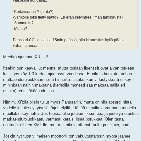
valkokilpi hondalla..?
-Kertalisenssi ? (hinta?)
-Varikolle joku tietty matto? (1h erän selvinnee ilman tankkausta)
-Sammutin?
-Muuta?
Panssari CC olis tossa 15min päässä, niin kiinnostais kyllä päästä
vähän ajamaan.
Meetkö ajamaan XR:llä?
Itsekin oon kaavaillut mennä, mutta tosiaan lisenssit ovat aivan törkeän
kalliit jos käy 1-3 kertaa ajamassa vuodessa. Ei oikein houkuta tuohon
matkaenduroluokkaan noilla hinnoilla. Lisäksi kun virkistyskortti ei käy
mihinkään näihin maksuna (kerhoilla monesti saa maksaa näillä eri
asioita), ei siitäkään ole iloa.
Nimim. XR:llä olisin tullut myös Panssariin, mutta on niin absurdi hinta
yhdelle kisalle nykyisellä järjestelyllä että jää minulla ja varmaan monella
muullakin käymättä. Jos tuossa olisi jotakin fiksumpaa järjestelyä etenkin
matkaenduroluokkaan, varmasti keräisi lisää porukkaa. Olen tästä
nostanut aiheen SML:lle, mutta ei oikein ottanut tuulta purjeisiin, harmi.
Joskin nyt tuon viimeisen moottoriliiton vakuutusfarssin myötä jäänee