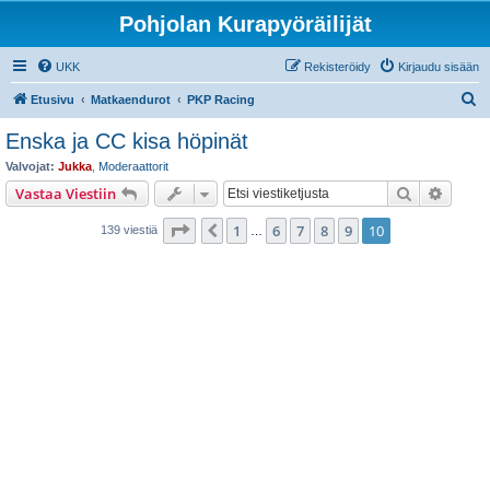
Pohjolan Kurapyöräilijät
UKK
Rekisteröidy
Kirjaudu sisään
E
Etusivu
Matkaendurot
PKP Racing
t
Enska ja CC kisa höpinät
s
Valvojat:
Jukka
,
Moderaattorit
i
Etsi
Tarken
Vastaa Viestiin
Sivu
10
/
10
1
6
7
8
9
10
Edellinen
139 viestiä
…