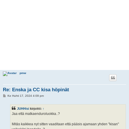
pmw
Re: Enska ja CC kisa höpinät
V
Ke Huhti 17, 2024 4:09 pm
i
e
s
JUHHisi
kirjoitti:
↑
t
i
Jaa että matkaenduroluokka..?
Mitäs kaikkea nyt sitten vaaditaan että pääsis ajamaan yhden "kisan"