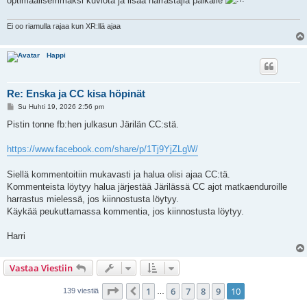
optimaalisemmaksi kuviota ja lisää harrastajia paikalle
Ei oo riamulla rajaa kun XR:llä ajaa
Happi
Re: Enska ja CC kisa höpinät
V
Su Huhti 19, 2026 2:56 pm
i
e
Pistin tonne fb:hen julkasun Järilän CC:stä.
s
t
i
https://www.facebook.com/share/p/1Tj9YjZLgW/
Siellä kommentoitiin mukavasti ja halua olisi ajaa CC:tä.
Kommenteista löytyy halua järjestää Järilässä CC ajot matkaenduroille
harrastus mielessä, jos kiinnostusta löytyy.
Käykää peukuttamassa kommentia, jos kiinnostusta löytyy.
Harri
Vastaa Viestiin
Sivu
10
/
10
1
6
7
8
9
10
Edellinen
139 viestiä
…