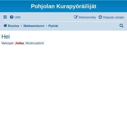
Pohjolan Kurapyöräilijät
UKK
Rekisteröidy
Kirjaudu sisään
E
Etusivu
Matkaendurot
Pyörät
t
Hei
s
Valvojat:
Jukka
,
Moderaattorit
i