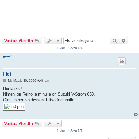
Etsi
Tarken
Vastaa Viestiin
1 viesti • Sivu
1
/
1
granT
Hei
V
Ma Maalis 30, 2026 9:46 am
i
e
Hei kaikki!
s
Nimeni on Reino ja minulla on Suzuki V-Strom 650.
t
i
Olen iloinen voidessani liittyä foorumille.
Vastaa Viestiin
1 viesti • Sivu
1
/
1