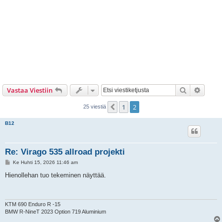
Etsi
Tarken
Vastaa Viestiin
1
2
Edellinen
25 viestiä
B12
Re: Virago 535 allroad projekti
V
Ke Huhti 15, 2026 11:46 am
i
e
Hienollehan tuo tekeminen näyttää.
s
t
i
KTM 690 Enduro R -15
BMW R-NineT 2023 Option 719 Aluminium