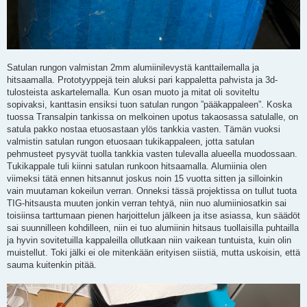
Satulan rungon valmistan 2mm alumiinilevystä kanttailemalla ja
hitsaamalla. Prototyyppejä tein aluksi pari kappaletta pahvista ja 3d-
tulosteista askartelemalla. Kun osan muoto ja mitat oli soviteltu
sopivaksi, kanttasin ensiksi tuon satulan rungon ”pääkappaleen”. Koska
tuossa Transalpin tankissa on melkoinen upotus takaosassa satulalle, on
satula pakko nostaa etuosastaan ylös tankkia vasten. Tämän vuoksi
valmistin satulan rungon etuosaan tukikappaleen, jotta satulan
pehmusteet pysyvät tuolla tankkia vasten tulevalla alueella muodossaan.
Tukikappale tuli kiinni satulan runkoon hitsaamalla. Alumiinia olen
viimeksi tätä ennen hitsannut joskus noin 15 vuotta sitten ja silloinkin
vain muutaman kokeilun verran. Onneksi tässä projektissa on tullut tuota
TIG-hitsausta muuten jonkin verran tehtyä, niin nuo alumiiniosatkin sai
toisiinsa tarttumaan pienen harjoittelun jälkeen ja itse asiassa, kun säädöt
sai suunnilleen kohdilleen, niin ei tuo alumiinin hitsaus tuollaisilla puhtailla
ja hyvin sovitetuilla kappaleilla ollutkaan niin vaikean tuntuista, kuin olin
muistellut. Toki jälki ei ole mitenkään erityisen siistiä, mutta uskoisin, että
sauma kuitenkin pitää.