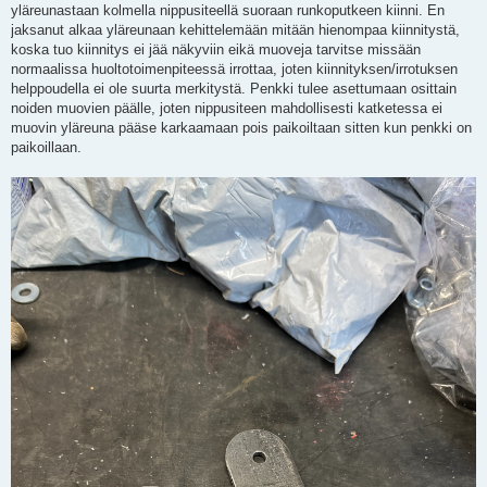
yläreunastaan kolmella nippusiteellä suoraan runkoputkeen kiinni. En
jaksanut alkaa yläreunaan kehittelemään mitään hienompaa kiinnitystä,
koska tuo kiinnitys ei jää näkyviin eikä muoveja tarvitse missään
normaalissa huoltotoimenpiteessä irrottaa, joten kiinnityksen/irrotuksen
helppoudella ei ole suurta merkitystä. Penkki tulee asettumaan osittain
noiden muovien päälle, joten nippusiteen mahdollisesti katketessa ei
muovin yläreuna pääse karkaamaan pois paikoiltaan sitten kun penkki on
paikoillaan.