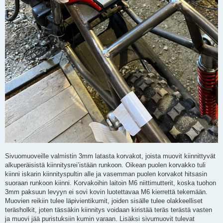
Sivuomuoveille valmistin 3mm latasta korvakot, joista muovit kiinnittyvät
alkuperäisistä kiinnitysrei’istään runkoon. Oikean puolen korvakko tuli
kiinni iskarin kiinnityspultin alle ja vasemman puolen korvakot hitsasin
suoraan runkoon kiinni. Korvakoihin laitoin M6 niittimutterit, koska tuohon
3mm paksuun levyyn ei sovi kovin luotettavaa M6 kierrettä tekemään.
Muovien reikiin tulee läpivientikumit, joiden sisälle tulee olakkeelliset
teräsholkit, joten tässäkin kiinnitys voidaan kiristää teräs terästä vasten
ja muovi jää puristuksiin kumin varaan. Lisäksi sivumuovit tulevat