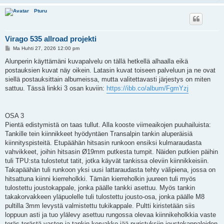
Pturu
Virago 535 allroad projekti
V
Ma Huhti 27, 2026 12:00 pm
i
e
Alunperin käyttämäni kuvapalvelu on tällä hetkellä alhaalla eikä
s
postauksien kuvat näy oikein. Latasin kuvat toiseen palveluun ja ne ovat
t
i
siellä postauksittain albumeissa, mutta valitettavasti järjestys on miten
sattuu. Tässä linkki 3 osan kuviin:
https://ibb.co/album/FgmYzj
OSA 3
Pientä edistymistä on taas tullut. Alla kooste viimeaikojen puuhailuista:
Tankille tein kiinnikkeet hyödyntäen Transalpin tankin aluperäisiä
kiinnityspisteitä. Etupäähän hitsasin runkoon ensiksi kulmaraudasta
vahvikkeet, joihin hitsasin Ø19mm putkesta tumpit. Näiden putkien päihin
tuli TPU:sta tulostetut tatit, jotka käyvät tankissa oleviin kiinnikkeisiin.
Takapäähän tuli runkoon yksi uusi lattaraudasta tehty välipiena, jossa on
hitsattuna kiinni kierreholkki. Tämän kierreholkin juureen tuli myös
tulostettu joustokappale, jonka päälle tankki asettuu. Myös tankin
takakorvakkeen yläpuolelle tuli tulostettu jousto-osa, jonka päälle M8
pultilla 3mm levystä valmistettu tukikappale. Pultti kiristetään siis
loppuun asti ja tuo ylälevy asettuu rungossa olevaa kiinnikeholkkia vaste
teräs terästä vasten ja tankin korvakko jää puristuksiin joustokappaleiden