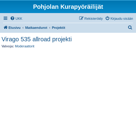
Pohjolan Kurapyöräilijät
UKK
Rekisteröidy
Kirjaudu sisään
E
Etusivu
Matkaendurot
Projektit
t
Virago 535 allroad projekti
s
Valvoja:
Moderaattorit
i