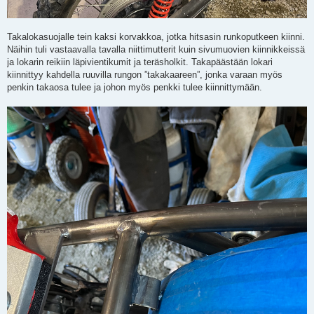
Takalokasuojalle tein kaksi korvakkoa, jotka hitsasin runkoputkeen kiinni.
Näihin tuli vastaavalla tavalla niittimutterit kuin sivumuovien kiinnikkeissä
ja lokarin reikiin läpivientikumit ja teräsholkit. Takapäästään lokari
kiinnittyy kahdella ruuvilla rungon ”takakaareen”, jonka varaan myös
penkin takaosa tulee ja johon myös penkki tulee kiinnittymään.