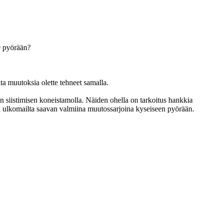
0 pyörään?
ta muutoksia olette tehneet samalla.
ien siistimisen koneistamolla. Näiden ohella on tarkoitus hankkia
i ulkomailta saavan valmiina muutossarjoina kyseiseen pyörään.