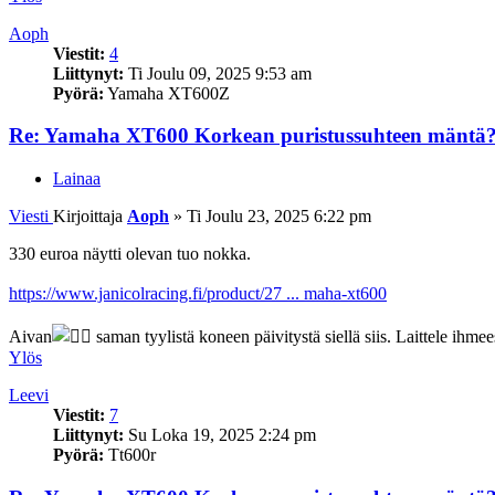
Aoph
Viestit:
4
Liittynyt:
Ti Joulu 09, 2025 9:53 am
Pyörä:
Yamaha XT600Z
Re: Yamaha XT600 Korkean puristussuhteen mäntä
Lainaa
Viesti
Kirjoittaja
Aoph
»
Ti Joulu 23, 2025 6:22 pm
330 euroa näytti olevan tuo nokka.
https://www.janicolracing.fi/product/27 ... maha-xt600
Aivan
saman tyylistä koneen päivitystä siellä siis. Laittele ihme
Ylös
Leevi
Viestit:
7
Liittynyt:
Su Loka 19, 2025 2:24 pm
Pyörä:
Tt600r