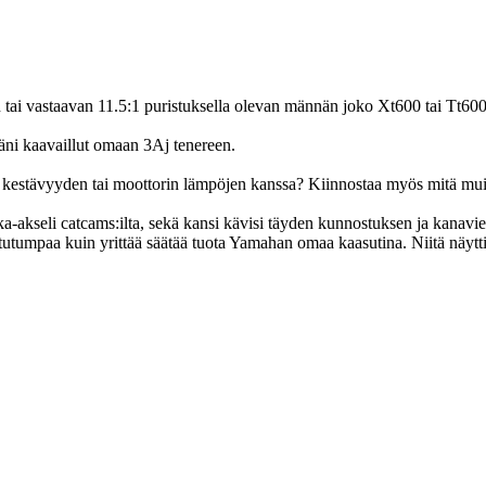
on tai vastaavan 11.5:1 puristuksella olevan männän joko Xt600 tai Tt60
äni kaavaillut omaan 3Aj tenereen.
en, kestävyyden tai moottorin lämpöjen kanssa? Kiinnostaa myös mitä mui
 nokka-akseli catcams:ilta, sekä kansi kävisi täyden kunnostuksen ja kanav
utumpaa kuin yrittää säätää tuota Yamahan omaa kaasutina. Niitä näytt