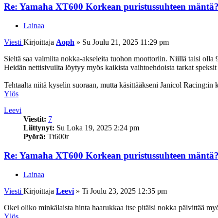
Re: Yamaha XT600 Korkean puristussuhteen mäntä
Lainaa
Viesti
Kirjoittaja
Aoph
»
Su Joulu 21, 2025 11:29 pm
Sieltä saa valmiita nokka-akseleita tuohon moottoriin. Niillä taisi olla 9
Heidän nettisivuilta löytyy myös kaikista vaihtoehdoista tarkat speksit
Tehtaalta niitä kyselin suoraan, mutta käsittääkseni Janicol Racing:in ka
Ylös
Leevi
Viestit:
7
Liittynyt:
Su Loka 19, 2025 2:24 pm
Pyörä:
Tt600r
Re: Yamaha XT600 Korkean puristussuhteen mäntä
Lainaa
Viesti
Kirjoittaja
Leevi
»
Ti Joulu 23, 2025 12:35 pm
Okei oliko minkälaista hinta haarukkaa itse pitäisi nokka päivittää 
Ylös