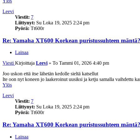
Ylös
Leevi
Viestit:
7
Liittynyt:
Su Loka 19, 2025 2:24 pm
Pyörä:
Tt600r
Re: Yamaha XT600 Korkean puristussuhteen mäntä
Lainaa
Viesti
Kirjoittaja
Leevi
»
To Tammi 01, 2026 4:40 pm
Joo uskon että itse lähetän kedolle sieltä katsellut
Ite oon nyt koneen jo laakeroinut uusiksi ja ketju samalla vaihdettu k
Ylös
Leevi
Viestit:
7
Liittynyt:
Su Loka 19, 2025 2:24 pm
Pyörä:
Tt600r
Re: Yamaha XT600 Korkean puristussuhteen mäntä
Lainaa