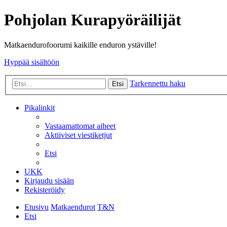
Pohjolan Kurapyöräilijät
Matkaendurofoorumi kaikille enduron ystäville!
Hyppää sisältöön
Tarkennettu haku
Etsi
Pikalinkit
Vastaamattomat aiheet
Aktiiviset viestiketjut
Etsi
UKK
Kirjaudu sisään
Rekisteröidy
Etusivu
Matkaendurot
T&N
Etsi