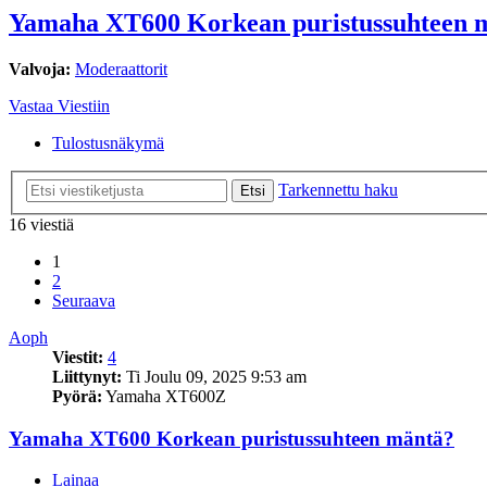
Yamaha XT600 Korkean puristussuhteen 
Valvoja:
Moderaattorit
Vastaa Viestiin
Tulostusnäkymä
Tarkennettu haku
Etsi
16 viestiä
1
2
Seuraava
Aoph
Viestit:
4
Liittynyt:
Ti Joulu 09, 2025 9:53 am
Pyörä:
Yamaha XT600Z
Yamaha XT600 Korkean puristussuhteen mäntä?
Lainaa