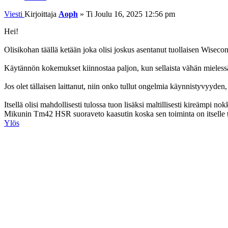
Viesti
Kirjoittaja
Aoph
»
Ti Joulu 16, 2025 12:56 pm
Hei!
Olisikohan täällä ketään joka olisi joskus asentanut tuollaisen Wisec
Käytännön kokemukset kiinnostaa paljon, kun sellaista vähän mieless
Jos olet tällaisen laittanut, niin onko tullut ongelmia käynnistyvyyd
Itsellä olisi mahdollisesti tulossa tuon lisäksi maltillisesti kireämpi
Mikunin Tm42 HSR suoraveto kaasutin koska sen toiminta on itselle t
Ylös