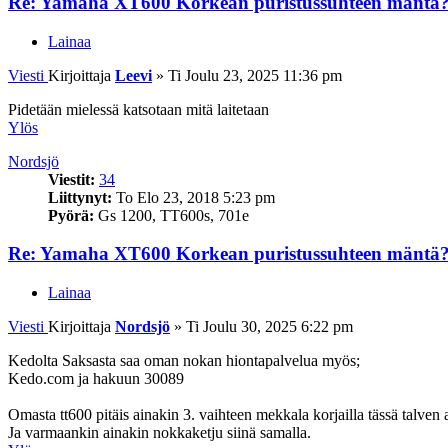
Re: Yamaha XT600 Korkean puristussuhteen mäntä
Lainaa
Viesti
Kirjoittaja
Leevi
»
Ti Joulu 23, 2025 11:36 pm
Pidetään mielessä katsotaan mitä laitetaan
Ylös
Nordsjö
Viestit:
34
Liittynyt:
To Elo 23, 2018 5:23 pm
Pyörä:
Gs 1200, TT600s, 701e
Re: Yamaha XT600 Korkean puristussuhteen mäntä
Lainaa
Viesti
Kirjoittaja
Nordsjö
»
Ti Joulu 30, 2025 6:22 pm
Kedolta Saksasta saa oman nokan hiontapalvelua myös;
Kedo.com ja hakuun 30089
Omasta tt600 pitäis ainakin 3. vaihteen mekkala korjailla tässä talven 
Ja varmaankin ainakin nokkaketju siinä samalla.