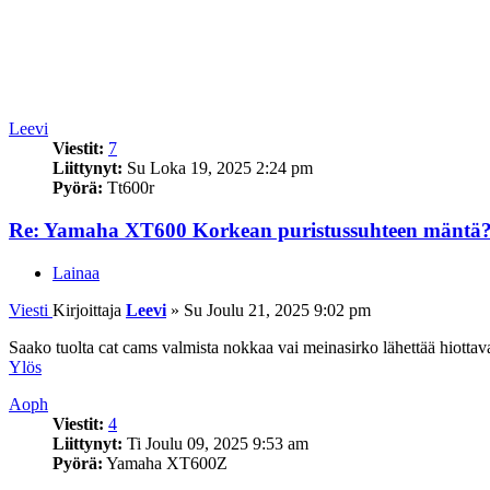
Leevi
Viestit:
7
Liittynyt:
Su Loka 19, 2025 2:24 pm
Pyörä:
Tt600r
Re: Yamaha XT600 Korkean puristussuhteen mäntä
Lainaa
Viesti
Kirjoittaja
Leevi
»
Su Joulu 21, 2025 9:02 pm
Saako tuolta cat cams valmista nokkaa vai meinasirko lähettää hiottav
Ylös
Aoph
Viestit:
4
Liittynyt:
Ti Joulu 09, 2025 9:53 am
Pyörä:
Yamaha XT600Z