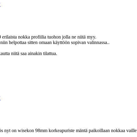
?
 erilaista nokka profiilia tuohon jolla ne niitä myy.
 niin helpottaa sitten omaan käyttöön sopivan valinnassa..
utta niitä saa ainakin tilattua.
?
myös nyt on wisekon 98mm korkeapuriste mäntä paikoillaan nokkaa vaille