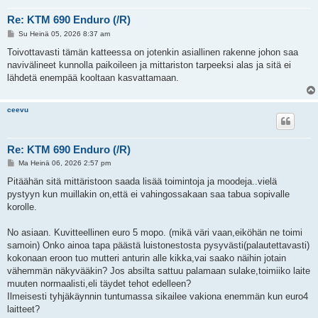
Re: KTM 690 Enduro (/R)
V
Su Heinä 05, 2026 8:37 am
i
e
Toivottavasti tämän katteessa on jotenkin asiallinen rakenne johon saa
s
navivälineet kunnolla paikoileen ja mittariston tarpeeksi alas ja sitä ei
t
i
lähdetä enempää kooltaan kasvattamaan.
ceevu
Re: KTM 690 Enduro (/R)
V
Ma Heinä 06, 2026 2:57 pm
i
e
Pitäähän sitä mittäristoon saada lisää toimintoja ja moodeja..vielä
s
pystyyn kun muillakin on,että ei vahingossakaan saa tabua sopivalle
t
i
korolle.
No asiaan. Kuvitteellinen euro 5 mopo. (mikä väri vaan,eiköhän ne toimi
samoin) Onko ainoa tapa päästä luistonestosta pysyvästi(palautettavasti)
kokonaan eroon tuo mutteri anturin alle kikka,vai saako näihin jotain
vähemmän näkyvääkin? Jos absilta sattuu palamaan sulake,toimiiko laite
muuten normaalisti,eli täydet tehot edelleen?
Ilmeisesti tyhjäkäynnin tuntumassa sikailee vakiona enemmän kun euro4
laitteet?