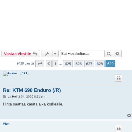
Etsi
Tarken
Vastaa Viestiin
Sivu
629
/
629
1
625
626
627
628
629
Edellinen
9429 viestiä
…
_JPA_
Re: KTM 690 Enduro (/R)
V
La Heinä 04, 2026 8:11 pm
i
e
Hinta saattaa karata aika korkealle.
s
t
i
Viuh