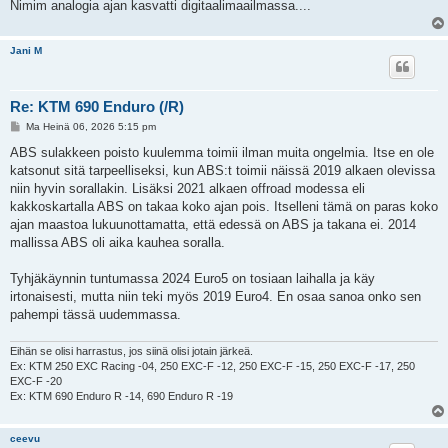
Nimim analogia ajan kasvatti digitaalimaailmassa....
Jani M
Re: KTM 690 Enduro (/R)
V
Ma Heinä 06, 2026 5:15 pm
i
e
ABS sulakkeen poisto kuulemma toimii ilman muita ongelmia. Itse en ole
s
katsonut sitä tarpeelliseksi, kun ABS:t toimii näissä 2019 alkaen olevissa
t
i
niin hyvin sorallakin. Lisäksi 2021 alkaen offroad modessa eli
kakkoskartalla ABS on takaa koko ajan pois. Itselleni tämä on paras koko
ajan maastoa lukuunottamatta, että edessä on ABS ja takana ei. 2014
mallissa ABS oli aika kauhea soralla.
Tyhjäkäynnin tuntumassa 2024 Euro5 on tosiaan laihalla ja käy
irtonaisesti, mutta niin teki myös 2019 Euro4. En osaa sanoa onko sen
pahempi tässä uudemmassa.
Eihän se olisi harrastus, jos siinä olisi jotain järkeä.
Ex: KTM 250 EXC Racing -04, 250 EXC-F -12, 250 EXC-F -15, 250 EXC-F -17, 250
EXC-F -20
Ex: KTM 690 Enduro R -14, 690 Enduro R -19
ceevu