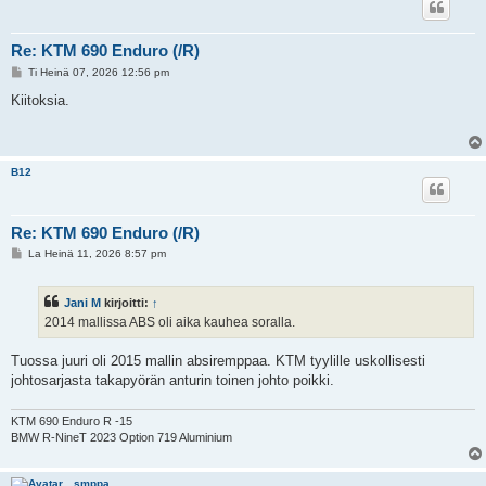
Re: KTM 690 Enduro (/R)
V
Ti Heinä 07, 2026 12:56 pm
i
e
Kiitoksia.
s
t
i
B12
Re: KTM 690 Enduro (/R)
V
La Heinä 11, 2026 8:57 pm
i
e
s
Jani M
kirjoitti:
↑
t
i
2014 mallissa ABS oli aika kauhea soralla.
Tuossa juuri oli 2015 mallin absiremppaa. KTM tyylille uskollisesti
johtosarjasta takapyörän anturin toinen johto poikki.
KTM 690 Enduro R -15
BMW R-NineT 2023 Option 719 Aluminium
smppa