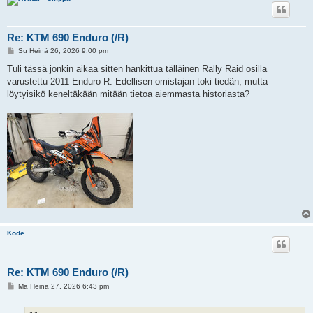
Re: KTM 690 Enduro (/R)
V
Su Heinä 26, 2026 9:00 pm
i
e
Tuli tässä jonkin aikaa sitten hankittua tälläinen Rally Raid osilla
s
varustettu 2011 Enduro R. Edellisen omistajan toki tiedän, mutta
t
i
löytyisikö keneltäkään mitään tietoa aiemmasta historiasta?
Kode
Re: KTM 690 Enduro (/R)
V
Ma Heinä 27, 2026 6:43 pm
i
e
s