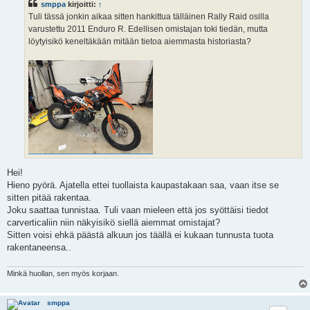
smppa
kirjoitti:
↑
t
i
Tuli tässä jonkin aikaa sitten hankittua tälläinen Rally Raid osilla
varustettu 2011 Enduro R. Edellisen omistajan toki tiedän, mutta
löytyisikö keneltäkään mitään tietoa aiemmasta historiasta?
Hei!
Hieno pyörä. Ajatella ettei tuollaista kaupastakaan saa, vaan itse se
sitten pitää rakentaa.
Joku saattaa tunnistaa. Tuli vaan mieleen että jos syöttäisi tiedot
carverticaliin niin näkyisikö siellä aiemmat omistajat?
Sitten voisi ehkä päästä alkuun jos täällä ei kukaan tunnusta tuota
rakentaneensa..
Minkä huollan, sen myös korjaan.
smppa