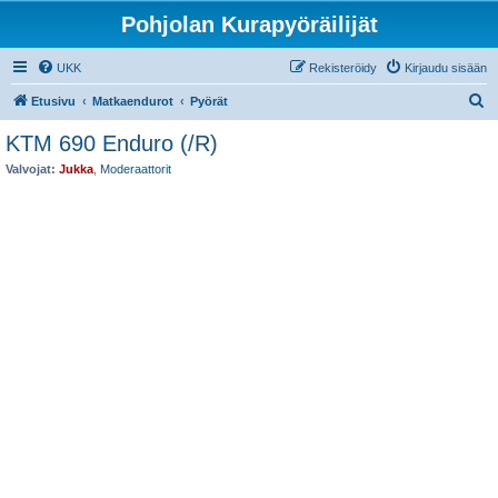
Pohjolan Kurapyöräilijät
UKK
Rekisteröidy
Kirjaudu sisään
E
Etusivu
Matkaendurot
Pyörät
t
KTM 690 Enduro (/R)
s
Valvojat:
Jukka
,
Moderaattorit
i