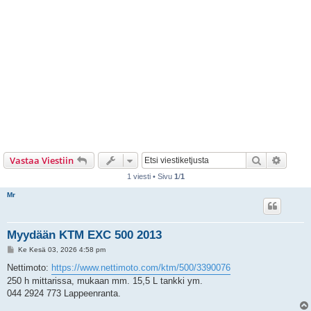
Etsi
Tarken
Vastaa Viestiin
1 viesti • Sivu
1
/
1
Mr
Myydään KTM EXC 500 2013
V
Ke Kesä 03, 2026 4:58 pm
i
e
Nettimoto:
https://www.nettimoto.com/ktm/500/3390076
s
250 h mittarissa, mukaan mm. 15,5 L tankki ym.
t
i
044 2924 773 Lappeenranta.