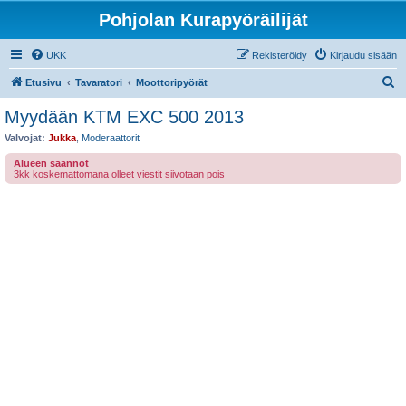
Pohjolan Kurapyöräilijät
UKK
Rekisteröidy
Kirjaudu sisään
E
Etusivu
Tavaratori
Moottoripyörät
t
Myydään KTM EXC 500 2013
s
Valvojat:
Jukka
,
Moderaattorit
i
Alueen säännöt
3kk koskemattomana olleet viestit siivotaan pois