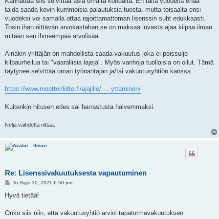
Kannattaa siis selvittää asia omalta kohdalta. En tältä vuodelta enää
taida saada kovin kummoisia palautuksia tuosta, mutta toisaalta ensi
vuodeksi voi samalla ottaa rajoittamattoman lisenssin suht edukkaasti.
Tosin ihan riittävän arvokastahan se on maksaa luvasta ajaa kilpaa ilman
mitään sen ihmeempää arvolisää.
Ainakin yrittäjän on mahdollista saada vakuutus joka ei poissulje
kilpaurheilua tai "vaarallisia lajeja". Myös vanhoja tuollaisia on ollut. Tämä
täytynee selvittää oman työnantajan ja/tai vakuutusyhtiön kanssa.
https://www.moottoriliitto.fi/ajajille/ ... yttaminen/
Kuitenkin hitusen edes sai harrastusta halvemmaksi.
Neljä vaihdetta riittää.
Ilmari
Re: Lisenssivakuutuksesta vapautuminen
V
To Syys 30, 2021 6:50 pm
i
e
Hyvä tietää!
s
t
i
Onko siis niin, että vakuutusyhtiö arvioi tapaturmavakuutuksen