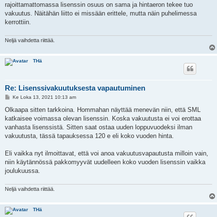
rajoittamattomassa lisenssin osuus on sama ja hintaeron tekee tuo
vakuutus. Näitähän liitto ei missään erittele, mutta näin puhelimessa
kerrottiin.
Neljä vaihdetta riittää.
THä
Re: Lisenssivakuutuksesta vapautuminen
V
Ke Loka 13, 2021 10:13 am
i
e
Olkaapa sitten tarkkoina. Hommahan näyttää menevän niin, että SML
s
katkaisee voimassa olevan lisenssin. Koska vakuutusta ei voi erottaa
t
i
vanhasta lisenssistä. Sitten saat ostaa uuden loppuvuodeksi ilman
vakuutusta, tässä tapauksessa 120 e eli koko vuoden hinta.
Eli vaikka nyt ilmoittavat, että voi anoa vakuutusvapautusta milloin vain,
niin käytännössä pakkomyyvät uudelleen koko vuoden lisenssin vaikka
joulukuussa.
Neljä vaihdetta riittää.
THä