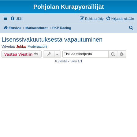
Pohjolan Kurapyöräilijät
UKK
Rekisteröidy
Kirjaudu sisään
E
Etusivu
Matkaendurot
PKP Racing
t
Lisenssivakuutuksesta vapautuminen
s
Valvojat:
Jukka
,
Moderaattorit
i
Etsi
Tarken
Vastaa Viestiin
6 viestiä • Sivu
1
/
1