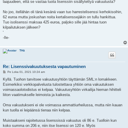
laajuudeen, että se vastaa tuota lisenssiin sisällytettyä vakuutusta?
No joo, itellähän oli tänä kesänä vaan tuo harrestelisenssi kerhokisoihin,
62 euroa mutta joskushan noita kertalisenssejäkin on tullu hankittua.
Tuo isolisenssi maksaa 425 euroa, paljoko sille jää hintaa tuon
kilpailutuksen jälkeen?
'
-Ile-
THä
Re: Lisenssivakuutuksesta vapautuminen
V
Pe Loka 01, 2021 10:24 am
i
e
Kyllä. Tuohon tarvitsee vakuutusyhtiön täyttämän SML:n lomakkeen.
s
Esimerkiksi verkkopalvelusta tulostettava yhtiön oma vakuutuksen
t
i
voimassaolotodistus ei kelpaa. Vakuutusyhtiön virkailija hieman hihitteli
liiton vaatimukselle leimoista ja kaikesta.
Oma vakuutukseni ei ole voimassa ammattiurheilussa, mutta niin kauan
kun tuolla ei leipäänsä tienaa niin kelpaa.
Muistaakseni rajoitetussa lisenssissä vakuutus oli 86 e. Tuolloin kun
koko summa on 206 e, niin itse lisenssi on 120 e. Myös