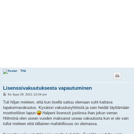
THä
Lisenssivakuutuksesta vapautuminen
V
Ke Syys 29, 2021 12:04 pm
i
e
Tuli hiljan mieleen, että kun itsellä sattuu olemaan suht kattava
s
tapaturmavakuutus. Kysäisin vakuutusyhtiöstä ja sain heidät täyttämään
t
i
moottoriliiton lapun
Halpeni lisenssit justiinsa ihan jokun verran.
Hölmönä olen usean vuoden maksanut useaa vakuutusta kun ei ole vain
tullut mieleen että tällainen mahdollisuus on olemassa.