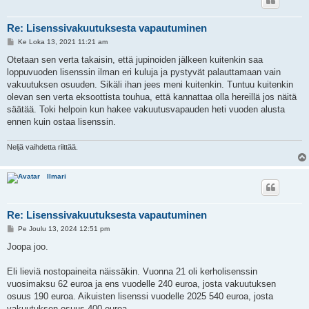
Re: Lisenssivakuutuksesta vapautuminen
V
Ke Loka 13, 2021 11:21 am
i
e
Otetaan sen verta takaisin, että jupinoiden jälkeen kuitenkin saa
s
loppuvuoden lisenssin ilman eri kuluja ja pystyvät palauttamaan vain
t
i
vakuutuksen osuuden. Sikäli ihan jees meni kuitenkin. Tuntuu kuitenkin
olevan sen verta eksoottista touhua, että kannattaa olla hereillä jos näitä
säätää. Toki helpoin kun hakee vakuutusvapauden heti vuoden alusta
ennen kuin ostaa lisenssin.
Neljä vaihdetta riittää.
Ilmari
Re: Lisenssivakuutuksesta vapautuminen
V
Pe Joulu 13, 2024 12:51 pm
i
e
Joopa joo.
s
t
i
Eli lieviä nostopaineita näissäkin. Vuonna 21 oli kerholisenssin
vuosimaksu 62 euroa ja ens vuodelle 240 euroa, josta vakuutuksen
osuus 190 euroa. Aikuisten lisenssi vuodelle 2025 540 euroa, josta
vakuutuksen osuus 400 euroa.