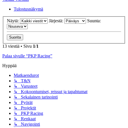
Tulostusnäkymä
Näytä:
Järjestä:
Suunta:
13 viestiä • Sivu
1
/
1
Palaa sivulle “PKP Racing”
Hyppää
Matkaendurot
↳ T&N
↳ Varusteet
↳ Kokoontumiset, reissut ja tapahtumat
↳ Sekalainen tarinointi
↳ Pyörät
↳ Projektit
↳ PKP Racing
↳ Renkaat
↳ Navigointi