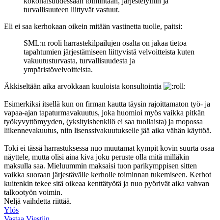
kokonaisuudessaan toimintaan, järjestelyihin ja
turvallisuuteen liittyvät vastuut.
Eli ei saa kerhokaan oikein mitään vastinetta tuolle, paitsi:
SML:n rooli harrastekilpailujen osalta on jakaa tietoa
tapahtumien järjestämiseen liittyvistä velvoitteista kuten
vakuutusturvasta, turvallisuudesta ja
ympäristövelvoitteista.
Äkkiseltään aika arvokkaan kuuloista konsultointia
Esimerkiksi itsellä kun on firman kautta täysin rajoittamaton työ- ja
vapaa-ajan tapaturmavakuutus, joka huomioi myös vaikka pitkän
työkyvyttömyyden, (yksityishenkilö ei saa tuollaista) ja mopossa
liikennevakuutus, niin lisenssivakuutukselle jää aika vähän käyttöä.
Toki ei tässä harrastuksessa nuo muutamat kympit kovin suurta osaa
näyttele, mutta olisi aina kiva joku peruste olla mitä milläkin
maksulla saa. Mieluummin maksaisi tuon parikymppisen sitten
vaikka suoraan järjestävälle kerholle toiminnan tukemiseen. Kerhot
kuitenkin tekee sitä oikeaa kenttätyötä ja nuo pyörivät aika vahvan
talkootyön voimin.
Neljä vaihdetta riittää.
Ylös
Vastaa Viestiin