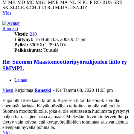
M-MK-MD-MC-MGL-MNE-MA-NL-N-PL-P-RO-RUS-SRB-
SK-SLO-E-S-CH-TJ-TR-TM-UA-USA-UZ
Ylös
Ranezki
Viestit:
210
Liittynyt:
To Huhti 03, 2008 9:27 pm
Pyörä:
500EXC, 990ADV
Paikkakunta:
Tuusula
Re: Suomen Maastomoottoripyöräilijöiden liitto ry
SMMPL
Lainaa
Viesti
Kirjoittaja
Ranezki
»
Ke Tammi 08, 2020 11:03 pm
Enpä ollut itsekkään kuullut. Kyseisen liiton facebook-sivuilla
enemmän tarinaa. Käytännössähän tarkoitus on olla vaihtoehto
Suomen moottoriliitolle, joka ei ole resursseista huolimatta pystynyt
paljoa harrastajien asiaa ajamaan. Mielestäni hyvinkin tervetullut ja
täytyy vain toivoa, että kyrapyöräilijöiden toimintaa saisivat ajettua
eteenpäin hyvällä pöhinällä.
Ylös