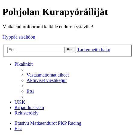
Pohjolan Kurapyöräilijät
Matkaendurofoorumi kaikille enduron ystäville!
Hyppää sisältöön
Tarkennettu haku
Etsi
Pikalinkit
Vastaamattomat aiheet
Aktiiviset viestiketjut
Etsi
UKK
Kirjaudu sisään
Rekisteröidy
Etusivu
Matkaendurot
PKP Racing
Etsi