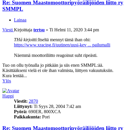
Re: Suomen Maastomoottoripyöräilijöiden liitto ry
SMMPL
Lainaa
Viesti
Kirjoittaja
tertsu
»
Ti Helmi 11, 2020 3:44 pm
THä kirjoitti:
Itseltä mennyt tämä ihan ohi:
https://www.xracing.fi/uutinen/uusi-kev ... pailumalli
Näemmä moottoriliitto reagoinut suht ripeästi.
Tuo on ollu työnalla jo pitkään ja siis enen SMMPL:ää.
Käsittääkseni vielä ei ole ihan valmista, liittyen vakuutuksiin.
Kura lentää...
Ylös
Happi
Viestit:
2870
Liittynyt:
Ti Syys 28, 2004 7:42 am
Pyörä:
690ER, 800XCA
Paikkakunta:
Pori
Re: Suomen Maastomoottoripyöräilijöiden liitto ry