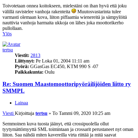
Toivotetaan onnea koitokseen, mielestäni on ihan hyvä että joku
välillä ravistelee vanhoja rakenteita
Muutosvastarinta tulee
varmasti olemaan kova, liiton piffaamia wienereitä ja sämpylöitä
nauttivia vanhoja harmaita ukkoja on lähes joka moottorikerho
pullollaan.
Ylös
tertsu
Viestit:
2813
Liittynyt:
Pe Loka 01, 2004 11:11 am
Pyörä:
GGasGas EC450, KTM 990 S -07
Paikkakunta:
Oulu
Re: Suomen Maastomoottoripyöräilijöiden liitto ry
SMMPL
Lainaa
Viesti
Kirjoittaja
tertsu
»
To Tammi 09, 2020 10:25 am
Semmoinen kuva tuosta jäänyt, että crossipuolella ollut
tyytymättömyyttä SML toimintaan ja crossarit perustaneet nyt oman
liiton. Saa nähdä miten kavereilla virta riittää ja mitä saavat