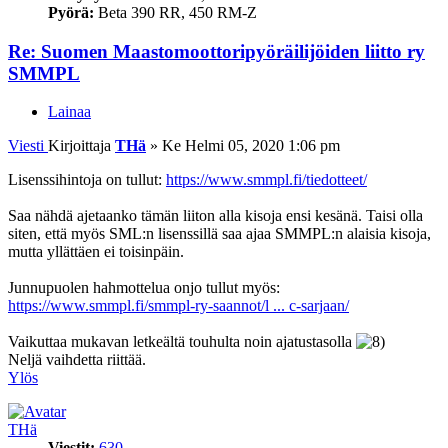
Pyörä:
Beta 390 RR, 450 RM-Z
Re: Suomen Maastomoottoripyöräilijöiden liitto ry
SMMPL
Lainaa
Viesti
Kirjoittaja
THä
»
Ke Helmi 05, 2020 1:06 pm
Lisenssihintoja on tullut:
https://www.smmpl.fi/tiedotteet/
Saa nähdä ajetaanko tämän liiton alla kisoja ensi kesänä. Taisi olla
siten, että myös SML:n lisenssillä saa ajaa SMMPL:n alaisia kisoja,
mutta yllättäen ei toisinpäin.
Junnupuolen hahmottelua onjo tullut myös:
https://www.smmpl.fi/smmpl-ry-saannot/l ... c-sarjaan/
Vaikuttaa mukavan letkeältä touhulta noin ajatustasolla
Neljä vaihdetta riittää.
Ylös
THä
Viestit:
630