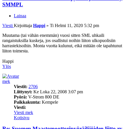
SMMPL
Lainaa
Viesti
Kirjoittaja
Happi
»
Ti Helmi 11, 2020 5:32 pm
Muutama (tai vähän enemmän) vuosi sitten SML uhkaili
rangaistuksilla kuskeja, jos osallistui noihin liiton ulkopuolisiin
harrastekisoihin. Monta vuotta kulunut, eikä mitään ole tapahtunut
liiton toimesta.
Happi
Ylös
mek
Viestit:
2706
Liittynyt:
Ke Loka 22, 2008 3:07 pm
Pyörä:
V-Strom 800 DE
Paikkakunta:
Kempele
Viesti:
Viesti mek
Kotisivu
Re: Suomen Maastomoottoripyöräilijöiden liitto ry