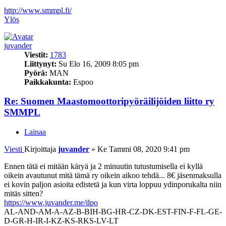
http://www.smmpl.fi/
Ylös
juvander
Viestit:
1783
Liittynyt:
Su Elo 16, 2009 8:05 pm
Pyörä:
MAN
Paikkakunta:
Espoo
Re: Suomen Maastomoottoripyöräilijöiden liitto ry
SMMPL
Lainaa
Viesti
Kirjoittaja
juvander
»
Ke Tammi 08, 2020 9:41 pm
Ennen tätä ei mitään käryä ja 2 minuutin tutustumisella ei kyllä
oikein avautunut mitä tämä ry oikein aikoo tehdä... 8€ jäsenmaksulla
ei kovin paljon asioita edistetä ja kun virta loppuu ydinporukalta niin
mitäs sitten?
https://www.juvander.me/ilpo
AL-AND-AM-A-AZ-B-BIH-BG-HR-CZ-DK-EST-FIN-F-FL-GE-
D-GR-H-IR-I-KZ-KS-RKS-LV-LT