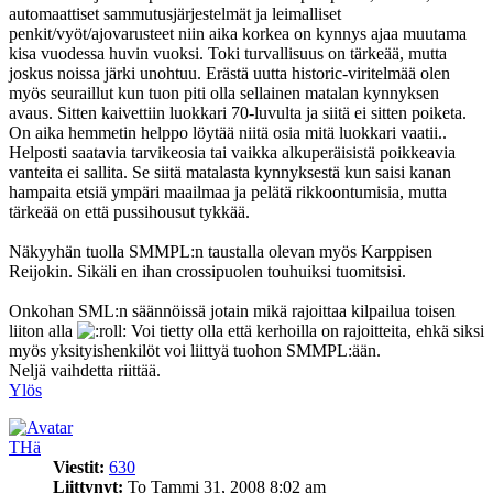
automaattiset sammutusjärjestelmät ja leimalliset
penkit/vyöt/ajovarusteet niin aika korkea on kynnys ajaa muutama
kisa vuodessa huvin vuoksi. Toki turvallisuus on tärkeää, mutta
joskus noissa järki unohtuu. Erästä uutta historic-viritelmää olen
myös seuraillut kun tuon piti olla sellainen matalan kynnyksen
avaus. Sitten kaivettiin luokkari 70-luvulta ja siitä ei sitten poiketa.
On aika hemmetin helppo löytää niitä osia mitä luokkari vaatii..
Helposti saatavia tarvikeosia tai vaikka alkuperäisistä poikkeavia
vanteita ei sallita. Se siitä matalasta kynnyksestä kun saisi kanan
hampaita etsiä ympäri maailmaa ja pelätä rikkoontumisia, mutta
tärkeää on että pussihousut tykkää.
Näkyyhän tuolla SMMPL:n taustalla olevan myös Karppisen
Reijokin. Sikäli en ihan crossipuolen touhuiksi tuomitsisi.
Onkohan SML:n säännöissä jotain mikä rajoittaa kilpailua toisen
liiton alla
Voi tietty olla että kerhoilla on rajoitteita, ehkä siksi
myös yksityishenkilöt voi liittyä tuohon SMMPL:ään.
Neljä vaihdetta riittää.
Ylös
THä
Viestit:
630
Liittynyt:
To Tammi 31, 2008 8:02 am