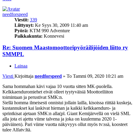
needforspeed
Viestit:
339
Liittynyt:
Ke Syys 30, 2009 11:40 am
Pyörä:
KTM 990 Adventure
Paikkakunta:
Konnevesi
Re: Suomen Maastomoottoripyöräilijöiden liitto ry
SMMPL
Lainaa
Viesti
Kirjoittaja
needforspeed
»
To Tammi 09, 2020 10:21 am
Sama hommahan kävi vajaa 10 vuotta sitten MK-puolella.
Kelkkaenduromiehet eivät olleet tyytyväisiä Moottoriliiton
toimintaan ja perustivat SMK:n.
Siellä homma ilmeisesti onnistui jollain lailla, kisoissa riittää kuskeja,
kustannukset kai laskivat hieman ja kaikki kelkkaenduro- ja
sprintkisat ajetaan SMK:n alla(pl. Giant Kemijärvellä on vielä SML
alla jota ei ajettu viime talvena ja joka on kuulemma 2020 1-
päiväinen). Pari viime vuotta näkyvyys ollut myös tv:ssä, koosteet
tulee Alfatv:ltä.