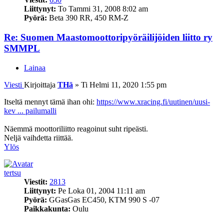
Liittynyt:
To Tammi 31, 2008 8:02 am
Pyörä:
Beta 390 RR, 450 RM-Z
Re: Suomen Maastomoottoripyöräilijöiden liitto ry
SMMPL
Lainaa
Viesti
Kirjoittaja
THä
»
Ti Helmi 11, 2020 1:55 pm
Itseltä mennyt tämä ihan ohi:
https://www.xracing.fi/uutinen/uusi-
kev ... pailumalli
Näemmä moottoriliitto reagoinut suht ripeästi.
Neljä vaihdetta riittää.
Ylös
tertsu
Viestit:
2813
Liittynyt:
Pe Loka 01, 2004 11:11 am
Pyörä:
GGasGas EC450, KTM 990 S -07
Paikkakunta:
Oulu