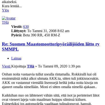
aikaiseksi.
Kura lentää...
Ylös
THä
Viestit:
630
Liittynyt:
To Tammi 31, 2008 8:02 am
Pyörä:
Beta 390 RR, 450 RM-Z
Re: Suomen Maastomoottoripyöräilijöiden liitto ry
SMMPL
Lainaa
Viesti
Kirjoittaja
THä
»
To Tammi 09, 2020 1:39 pm
Onhan noita vastaavia tullut usealla rintamalla. Rokkiralli kai oli
ensimmäisiä mikä alkoi uhmata AKK:ta, sitten tuli jokkisraceakin.
AKK on vastannut viemällä lisenssejä heiltä jotka noita kisoja on
ajaneet omalla nimellään. Moni ei sitten omalla nimellä ajakaan..
Kaikkihan nuo on lähteneet vähän siitä, että isot ja perinteiset liitot
ovat vieneet lajeja vain maailman huippu silmissä kiiluen.
Esimerkiksi jos autopuolella vaaditaan tulipalopuvut, hanssit,