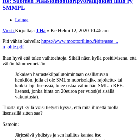
Re: Suomen Maastomoottoripyöräilijöiden liitto ry
SMMPL
Lainaa
Viesti
Kirjoittaja
THä
»
Ke Helmi 12, 2020 10:46 am
Piti vähän kaivella:
https://www.moottoriliitto.fi/site/asse ...
n_ohje.pdf
Ihan hyvä että tulee vaihtoehtoja. Sikäli näen kyllä positiivisena, että
vähän hämmennetään.
Jokaisen harrastekilpailutoimintaan osallistuvan
henkilön, jolla ei ole SML:n nuorisolajit-, rajoitettu- tai
kaikki lajit lisenssiä, tulee ostaa vähintään SML:n RFF-
lisenssi, jonka hinta on 20euroa per vuosi(ei sisällä
vakuutusta).
Tuosta nyt kyllä voisi tietysti kysyä, että mitä ihmettä tuolla
lisenssillä sitten saa?
Samoin:
Järjestävä yhdistys ja sen hallitus kantaa itse