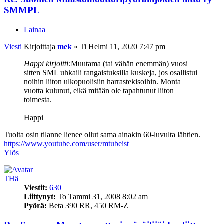
SMMPL
Lainaa
Viesti
Kirjoittaja
mek
»
Ti Helmi 11, 2020 7:47 pm
Happi kirjoitti:
Muutama (tai vähän enemmän) vuosi
sitten SML uhkaili rangaistuksilla kuskeja, jos osallistui
noihin liiton ulkopuolisiin harrastekisoihin. Monta
vuotta kulunut, eikä mitään ole tapahtunut liiton
toimesta.
Happi
Tuolta osin tilanne lienee ollut sama ainakin 60-luvulta lähtien.
https://www.youtube.com/user/mtubeist
Ylös
THä
Viestit:
630
Liittynyt:
To Tammi 31, 2008 8:02 am
Pyörä:
Beta 390 RR, 450 RM-Z