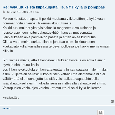
Re: Vakuutuksista kilpakuljettajille, NYT kyllä jo pomppas
V
Ti Heinä 19, 2016 9:16 am
i
e
Polven ristisiteet napsahti poikki muutama viikko sitten ja kyllä vaan
s
hommat hoituu hienosti liikennevakuutuksesta.
t
i
Kaikki tutkimukset yksityislääkärillä magneettikuvauksineen ja
fysioterapioineen hoitui vakuutusyhtiön kanssa mutisematta.
Leikkaukseen aika parinviikon päästä ja sitten alkaa kuntoutus.
Olispa vaan melko surkea tilanne jonottaa esim. leikkaukseen
kuukausitolkulla kunnallisessa terveyshuollossa jos kaikki menis omaan
piikkiin.
Silti samaa mieltä, että liikennevakuutuksen korvaus on ehkä liiankin
hyvä ja sitä kautta kallis.
Jos liikennevakuutuksen korvattavuutta ja hintaa saataisiin alemmaksi
esim. kuljettajan sairaskulukorvausten kattavuutta alentamalla niin ei
välttämättä olis huono juttu jos sitä voisi paikata vapaaehtoisella
lisävakuutuksella esim. kilpailulisenssiin liittyvällä vakuutuksella tms.
Vastapuolen vahinkojen varalta kattavuutta ei saisi kyllä heikentää.
Kura lentää...
ceevu