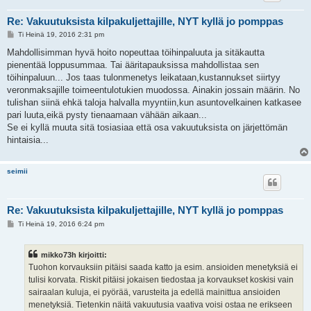
Re: Vakuutuksista kilpakuljettajille, NYT kyllä jo pomppas
V
Ti Heinä 19, 2016 2:31 pm
i
e
Mahdollisimman hyvä hoito nopeuttaa töihinpaluuta ja sitäkautta
s
pienentää loppusummaa. Tai ääritapauksissa mahdollistaa sen
t
i
töihinpaluun... Jos taas tulonmenetys leikataan,kustannukset siirtyy
veronmaksajille toimeentulotukien muodossa. Ainakin jossain määrin. No
tulishan siinä ehkä taloja halvalla myyntiin,kun asuntovelkainen katkasee
pari luuta,eikä pysty tienaamaan vähään aikaan...
Se ei kyllä muuta sitä tosiasiaa että osa vakuutuksista on järjettömän
hintaisia...
seimii
Re: Vakuutuksista kilpakuljettajille, NYT kyllä jo pomppas
V
Ti Heinä 19, 2016 6:24 pm
i
e
s
mikko73h kirjoitti:
t
i
Tuohon korvauksiin pitäisi saada katto ja esim. ansioiden menetyksiä ei
tulisi korvata. Riskit pitäisi jokaisen tiedostaa ja korvaukset koskisi vain
sairaalan kuluja, ei pyörää, varusteita ja edellä mainittua ansioiden
menetyksiä. Tietenkin näitä vakuutusia vaativa voisi ostaa ne erikseen