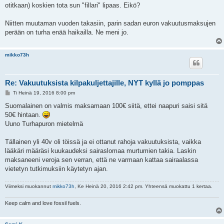
otitkaan) koskien tota sun "fillari" lipaas. Eikö?
Niitten muutaman vuoden takasiin, parin sadan euron vakuutusmaksujen
perään on turha enää haikailla. Ne meni jo.
mikko73h
Re: Vakuutuksista kilpakuljettajille, NYT kyllä jo pomppas
V
Ti Heinä 19, 2016 8:00 pm
i
e
Suomalainen on valmis maksamaan 100€ siitä, ettei naapuri saisi sitä
s
50€ hintaan.
t
i
Uuno Turhapuron mietelmä
Tällainen yli 40v oli töissä ja ei ottanut rahoja vakuutuksista, vaikka
lääkäri määräsi kuukaudeksi sairaslomaa murtumien takia. Laskin
maksaneeni veroja sen verran, että ne varmaan kattaa sairaalassa
vietetyn tutkimuksiin käytetyn ajan.
Viimeksi muokannut
mikko73h
, Ke Heinä 20, 2016 2:42 pm. Yhteensä muokattu 1 kertaa.
Keep calm and love fossil fuels.