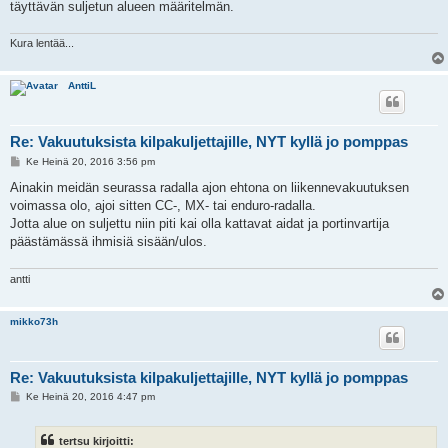
täyttävän suljetun alueen määritelmän.
Kura lentää...
AnttiL
Re: Vakuutuksista kilpakuljettajille, NYT kyllä jo pomppas
V
Ke Heinä 20, 2016 3:56 pm
i
e
Ainakin meidän seurassa radalla ajon ehtona on liikennevakuutuksen
s
voimassa olo, ajoi sitten CC-, MX- tai enduro-radalla.
t
i
Jotta alue on suljettu niin piti kai olla kattavat aidat ja portinvartija
päästämässä ihmisiä sisään/ulos.
antti
mikko73h
Re: Vakuutuksista kilpakuljettajille, NYT kyllä jo pomppas
V
Ke Heinä 20, 2016 4:47 pm
i
e
s
tertsu kirjoitti:
t