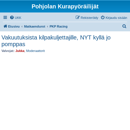
Pohjolan Kurapyöräilijät
UKK
Rekisteröidy
Kirjaudu sisään
E
Etusivu
Matkaendurot
PKP Racing
t
Vakuutuksista kilpakuljettajille, NYT kyllä jo
s
pomppas
i
Valvojat:
Jukka
,
Moderaattorit