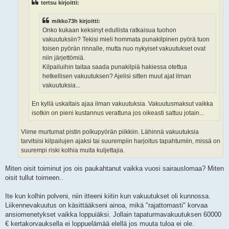
tertsu kirjoitti:
mikko73h kirjoitti:
Onko kukaan keksinyt edullista ratkaisua tuohon
vakuutuksiin? Tekisi mieli hommata punakilpinen pyörä tuon
toisen pyörän rinnalle, mutta nuo nykyiset vakuutukset ovat
niin järjettömiä.
Kilpailuihin taitaa saada punakilpiä hakiessa otettua
hetkellisen vakuutuksen? Ajelisi sitten muut ajat ilman
vakuutuksia...
En kyllä uskaltais ajaa ilman vakuutuksia. Vakuutusmaksut vaikka
isotkin on pieni kustannus verattuna jos oikeasti sattuu jotain...
Viime murtumat pistin polkupyörän piikkiin. Lähinnä vakuutuksia
tarvitsisi kilpailujen ajaksi tai suurempiin harjoitus tapahtumiin, missä on
suurempi riski kolhia muita kuljettajia.
Miten oisit toiminut jos ois paukahtanut vaikka vuosi sairauslomaa? Miten
oisit tullut toimeen..
Ite kun kolhin polveni, niin itteeni kiitin kun vakuutukset oli kunnossa.
Liikennevakuutus on käsittääkseni ainoa, mikä "rajattomasti" korvaa
ansiomenetykset vaikka loppuiäksi. Jollain tapaturmavakuutuksen 60000
€ kertakorvauksella ei loppuelämää elellä jos muuta tuloa ei ole.