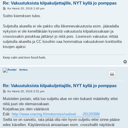
Re: Vakuutuksista kilpakuljettajille, NYT kyllä jo pomppas
V
Ke Heinä 20, 2016 2:40 pm
i
e
Soitto kierroksen tulos.
s
t
i
Suljetulla alueella ei ole pakko olla liikennevakuutusta esim. jääradalla
nykyisin ei ole kenelläkään kyseistä vakuutusta kilpailuissakaan ja
crossissakin porukkaa jättänyt jo niitä pois. Lisenssin vakuutus riittää
suljetulla alueella ja CC kisoihin saa hommattua vakuutuksen konttorilta
kisojen ajaksi.
Keep calm and love fossil fuels.
tertsu
Re: Vakuutuksista kilpakuljettajille, NYT kyllä jo pomppas
V
Ke Heinä 20, 2016 2:51 pm
i
e
Muistelen jostain, että tuo suljettu alue on niin tiukasti määritelty ettei
s
niitä juuri ole olemassakaan.
t
i
Korjatkaa jos olen väärässä
Edit:
http://www.xracing.fi/motocross/uutiset ... -20120308/
Siellä se on sanottu, rata pitää olla niin hyvin suljettu ettei sinne pääse
edes kävellen. Käytännössä ainoastaan esim. crossihallit näyttävät