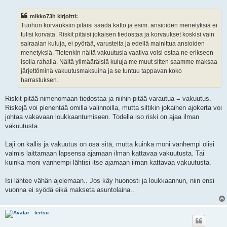
e
s
mikko73h kirjoitti:
t
i
Tuohon korvauksiin pitäisi saada katto ja esim. ansioiden menetyksiä ei
tulisi korvata. Riskit pitäisi jokaisen tiedostaa ja korvaukset koskisi vain
sairaalan kuluja, ei pyörää, varusteita ja edellä mainittua ansioiden
menetyksiä. Tietenkin näitä vakuutusia vaativa voisi ostaa ne erikseen
isolla rahalla. Näitä ylimääräisiä kuluja me muut sitten saamme maksaa
järjettöminä vakuutusmaksuina ja se tuntuu tappavan koko
harrastuksen.
Riskit pitää nimenomaan tiedostaa ja niihin pitää varautua = vakuutus.
Riskejä voi pienentää omilla valinnoilla, mutta siltikin jokainen ajokerta voi
johtaa vakavaan loukkaantumiseen. Todella iso riski on ajaa ilman
vakuutusta.
Laji on kallis ja vakuutus on osa sitä, mutta kuinka moni vanhempi olisi
valmis laittamaan lapsensa ajamaan ilman kattavaa vakuutusta. Tai
kuinka moni vanhempi lähtisi itse ajamaan ilman kattavaa vakuutusta.
Isi lähtee vähän ajelemaan.. Jos käy huonosti ja loukkaannun, niin ensi
vuonna ei syödä eikä makseta asuntolaina..
tertsu