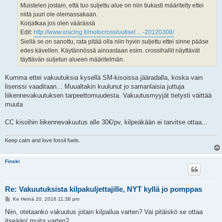
i
Muistelen jostain, että tuo suljettu alue on niin tiukasti määritelty ettei
niitä juuri ole olemassakaan.
Korjatkaa jos olen väärässä
Edit:
http://www.xracing.fi/motocross/uutiset ... -20120308/
Siellä se on sanottu, rata pitää olla niin hyvin suljettu ettei sinne pääse
edes kävellen. Käytännössä ainoastaan esim. crossihallit näyttävät
täyttävän suljetun alueen määritelmän.
Kumma ettei vakuutuksia kysellä SM-kisoissa jääradalla, koska vain
lisenssi vaaditaan... Muualtakin kuulunut jo samanlaisia juttuja
liikennevakuutuksen tarpeettomuudesta. Vakuutusmyyjät tietysti väittää
muuta
CC kisoihin liikennevakuutus alle 30€/pv, kilpeäkään ei tarvitse ottaa...
Keep calm and love fossil fuels.
Finski
Re: Vakuutuksista kilpakuljettajille, NYT kyllä jo pomppas
V
Ke Heinä 20, 2016 11:38 pm
i
e
Niin, otetaanko vakuutus jotain kilpailua varten? Vai pitäiskö se ottaa
s
itseään/ muita varten?