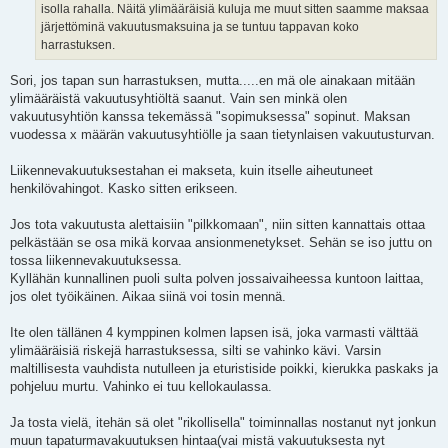
isolla rahalla. Näitä ylimääräisiä kuluja me muut sitten saamme maksaa
järjettöminä vakuutusmaksuina ja se tuntuu tappavan koko
harrastuksen.
Sori, jos tapan sun harrastuksen, mutta.....en mä ole ainakaan mitään
ylimääräistä vakuutusyhtiöltä saanut. Vain sen minkä olen
vakuutusyhtiön kanssa tekemässä "sopimuksessa" sopinut. Maksan
vuodessa x määrän vakuutusyhtiölle ja saan tietynlaisen vakuutusturvan.
Liikennevakuutuksestahan ei makseta, kuin itselle aiheutuneet
henkilövahingot. Kasko sitten erikseen.
Jos tota vakuutusta alettaisiin "pilkkomaan", niin sitten kannattais ottaa
pelkästään se osa mikä korvaa ansionmenetykset. Sehän se iso juttu on
tossa liikennevakuutuksessa.
Kyllähän kunnallinen puoli sulta polven jossaivaiheessa kuntoon laittaa,
jos olet työikäinen. Aikaa siinä voi tosin mennä.
Ite olen tällänen 4 kymppinen kolmen lapsen isä, joka varmasti välttää
ylimääräisiä riskejä harrastuksessa, silti se vahinko kävi. Varsin
maltillisesta vauhdista nutulleen ja eturistiside poikki, kierukka paskaks ja
pohjeluu murtu. Vahinko ei tuu kellokaulassa.
Ja tosta vielä, itehän sä olet "rikollisella" toiminnallas nostanut nyt jonkun
muun tapaturmavakuutuksen hintaa(vai mistä vakuutuksesta nyt