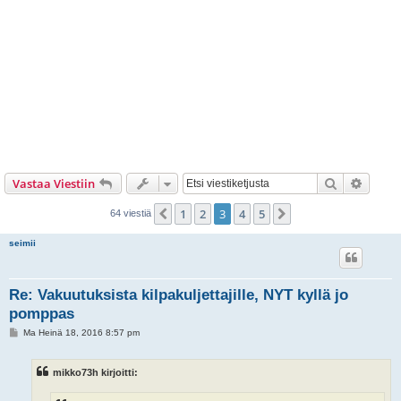
Etsi
Tarken
Vastaa Viestiin
1
2
3
4
5
Edellinen
Seuraava
64 viestiä
seimii
Re: Vakuutuksista kilpakuljettajille, NYT kyllä jo
pomppas
V
Ma Heinä 18, 2016 8:57 pm
i
e
s
mikko73h kirjoitti:
t
i