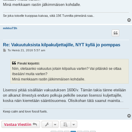
t
i
Minä merkkaam rastin jälkimmäisen kohdalle.
Se joka toiselle kuoppaa kaivaa, siitä 15€ Tunnilta pimeänä saa..
mikko73h
Re: Vakuutuksista kilpakuljettajille, NYT kyllä jo pomppas
V
To Heinä 21, 2016 5:57 am
i
e
s
Finski kirjoitti:
t
i
Niin, otetaanko vakuutus jotain kilpailua varten? Vai pitäiskö se ottaa
itseään/ muita varten?
Minä merkkaam rastin jälkimmäisen kohdalle.
Lisenssi pitää sisällään vakuutuksen 160€/v. Tämän takia tänne etelään
on alkanut ilmestyä enduro polkuja pelkille seuran lisenssi kuljettajille,
koska näin kierretään sääntösuomea. Olisikohan tätä saanut mainita...
Keep calm and love fossil fuels.
Vastaa Viestiin