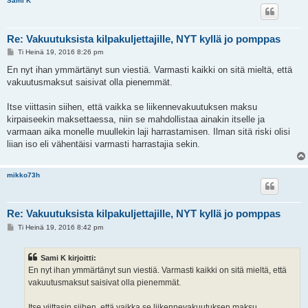
Sami K
Re: Vakuutuksista kilpakuljettajille, NYT kyllä jo pomppas
V
Ti Heinä 19, 2016 8:26 pm
i
e
En nyt ihan ymmärtänyt sun viestiä. Varmasti kaikki on sitä mieltä, että
s
vakuutusmaksut saisivat olla pienemmät.
t
i
Itse viittasin siihen, että vaikka se liikennevakuutuksen maksu
kirpaiseekin maksettaessa, niin se mahdollistaa ainakin itselle ja
varmaan aika monelle muullekin laji harrastamisen. Ilman sitä riski olisi
liian iso eli vähentäisi varmasti harrastajia sekin.
mikko73h
Re: Vakuutuksista kilpakuljettajille, NYT kyllä jo pomppas
V
Ti Heinä 19, 2016 8:42 pm
i
e
s
Sami K kirjoitti:
t
i
En nyt ihan ymmärtänyt sun viestiä. Varmasti kaikki on sitä mieltä, että
vakuutusmaksut saisivat olla pienemmät.
Itse viittasin siihen, että vaikka se liikennevakuutuksen maksu