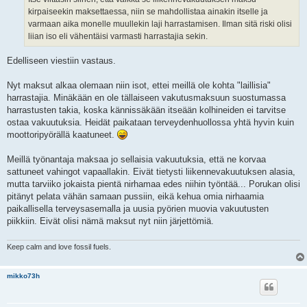
kirpaiseekin maksettaessa, niin se mahdollistaa ainakin itselle ja
varmaan aika monelle muullekin laji harrastamisen. Ilman sitä riski olisi
liian iso eli vähentäisi varmasti harrastajia sekin.
Edelliseen viestiin vastaus.
Nyt maksut alkaa olemaan niin isot, ettei meillä ole kohta "laillisia"
harrastajia. Minäkään en ole tällaiseen vakutusmaksuun suostumassa
harrastusten takia, koska kännissäkään itseään kolhineiden ei tarvitse
ostaa vakuutuksia. Heidät paikataan terveydenhuollossa yhtä hyvin kuin
moottoripyörällä kaatuneet.
Meillä työnantaja maksaa jo sellaisia vakuutuksia, että ne korvaa
sattuneet vahingot vapaallakin. Eivät tietysti liikennevakuutuksen alasia,
mutta tarviiko jokaista pientä nirhamaa edes niihin työntää... Porukan olisi
pitänyt pelata vähän samaan pussiin, eikä kehua omia nirhaamia
paikallisella terveysasemalla ja uusia pyörien muovia vakuutusten
piikkiin. Eivät olisi nämä maksut nyt niin järjettömiä.
Keep calm and love fossil fuels.
mikko73h