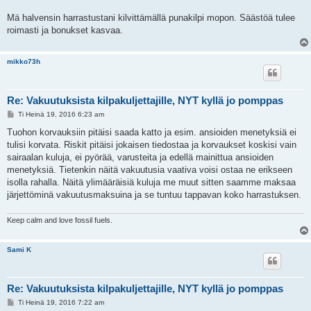
Mä halvensin harrastustani kilvittämällä punakilpi mopon. Säästöä tulee
roimasti ja bonukset kasvaa.
mikko73h
Re: Vakuutuksista kilpakuljettajille, NYT kyllä jo pomppas
V
Ti Heinä 19, 2016 6:23 am
i
e
Tuohon korvauksiin pitäisi saada katto ja esim. ansioiden menetyksiä ei
s
tulisi korvata. Riskit pitäisi jokaisen tiedostaa ja korvaukset koskisi vain
t
i
sairaalan kuluja, ei pyörää, varusteita ja edellä mainittua ansioiden
menetyksiä. Tietenkin näitä vakuutusia vaativa voisi ostaa ne erikseen
isolla rahalla. Näitä ylimääräisiä kuluja me muut sitten saamme maksaa
järjettöminä vakuutusmaksuina ja se tuntuu tappavan koko harrastuksen.
Keep calm and love fossil fuels.
Sami K
Re: Vakuutuksista kilpakuljettajille, NYT kyllä jo pomppas
V
Ti Heinä 19, 2016 7:22 am
i