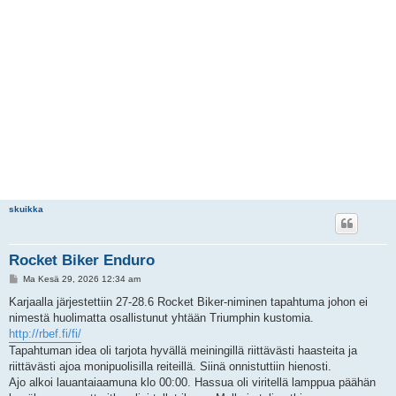
skuikka
Rocket Biker Enduro
V
Ma Kesä 29, 2026 12:34 am
i
e
Karjaalla järjestettiin 27-28.6 Rocket Biker-niminen tapahtuma johon ei
s
nimestä huolimatta osallistunut yhtään Triumphin kustomia.
t
i
http://rbef.fi/fi/
Tapahtuman idea oli tarjota hyvällä meiningillä riittävästi haasteita ja
riittävästi ajoa monipuolisilla reiteillä. Siinä onnistuttiin hienosti.
Ajo alkoi lauantaiaamuna klo 00:00. Hassua oli viritellä lamppua päähän