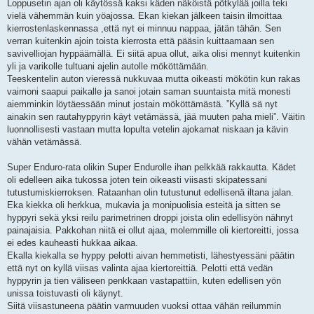
Loppusetin ajan oli käytössä kaksi käden näköistä pötkylää joilla teki
vielä vähemmän kuin yöajossa. Ekan kiekan jälkeen taisin ilmoittaa
kierrostenlaskennassa ,että nyt ei minnuu nappaa, jätän tähän. Sen
verran kuitenkin ajoin toista kierrosta että pääsin kuittaamaan sen
savivelliojan hyppäämällä. Ei siitä apua ollut, aika olisi mennyt kuitenkin
yli ja varikolle tultuani ajelin autolle mököttämään.
Teeskentelin auton vieressä nukkuvaa mutta oikeasti mökötin kun rakas
vaimoni saapui paikalle ja sanoi jotain saman suuntaista mitä monesti
aiemminkin löytäessään minut jostain mököttämästä. ”Kyllä sä nyt
ainakin sen rautahyppyrin käyt vetämässä, jää muuten paha mieli”. Väitin
luonnollisesti vastaan mutta lopulta vetelin ajokamat niskaan ja kävin
vähän vetämässä.
Super Enduro-rata olikin Super Endurolle ihan pelkkää rakkautta. Kädet
oli edelleen aika tukossa joten tein oikeasti viisasti skipatessani
tutustumiskierroksen. Rataanhan olin tutustunut edellisenä iltana jalan.
Eka kiekka oli herkkua, mukavia ja monipuolisia esteitä ja sitten se
hyppyri sekä yksi reilu parimetrinen droppi joista olin edellisyön nähnyt
painajaisia. Pakkohan niitä ei ollut ajaa, molemmille oli kiertoreitti, jossa
ei edes kauheasti hukkaa aikaa.
Ekalla kiekalla se hyppy pelotti aivan hemmetisti, lähestyessäni päätin
että nyt on kyllä viisas valinta ajaa kiertoreittiä. Pelotti että vedän
hyppyrin ja tien väliseen penkkaan vastapattiin, kuten edellisen yön
unissa toistuvasti oli käynyt.
Siitä viisastuneena päätin varmuuden vuoksi ottaa vähän reilummin