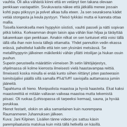
vauhtia. Oli aika vähästä kiinni että en vetänyt tien takana olevaan
penkkaan vastapattiin. Sivukuvasta näkee että jätkällä menee jossain
kohti pupu pöksyyn ja polvet alkaa tulla eteen. Ja sen seuraksena kädet
vetää stongasta ja keula pystyyn. Yleisö tykkäsi mutta ei kannata ottaa
mallia.
Toisella kierroksella meni hyppykin siististi, vauhti passeli ja nätti sopivan
pitkä loikka. Korkeamman dropin taisin ajaa vähän liian hiljaa ja täräyttää
takarenkaan ojan penkkaan. Ainakin nilkat on sen tuntuiset että voisi tällä
iällä olla ihan noin kovia tällejä ottamatta. Yhdet pannutkin vedin ekassa
erässä, pahoittelut kaikille että tein sen yksinäni metsässä. Se
metallihyppyrin jälkeinen mäkilenkki vähän yllätti intoilijan ja hiukan osuin
puuhun.
Superin perusteella määrättiin viimeisen 3h setin lähtöjärjestys,
ohjelmassa oli kolme kierrosta ilmeisesti vielä haastavampaa reittiä.
Ilmeisesti koska minulla ei enää kunto siihen riittänyt joten pasteerasin
toimitsijaliivi päällä sillä samalla #%&%#!! saviojalla auttamassa jumiin
jääneitä.
Tapahtuma oli hieno. Monipuolista maastoa ja hyviä haasteita. Ekat kaksi
maastoreittiä ei mitään valtavan vaikeaa maastoa mutta tekemistä
piisasi. Oli ruokaa (Lohisopassa oli tarpeeksi kermaa), sauna, ja hyvää
porukkaa.
Hienot festarit, olokin on aika samanlainen kuin nuorempana
Raumanmeren Juhannuksen jälkeen.
Kuva: Jani Kilpinen. Lisäilen tänne videon jos sattuu käsin
parempilaatuista matskua kuin mitä tällä hetkellä on käsillä.