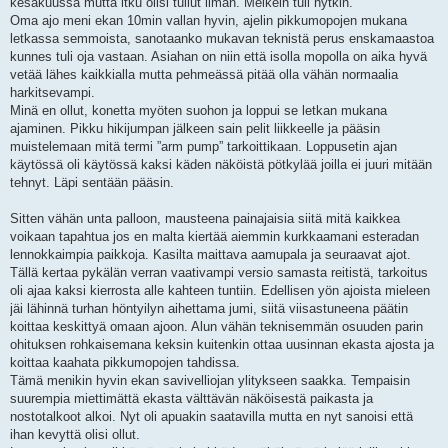
kesäkuussa mutta itku olisi tullut ilman. Melkein tuli nytkin.
Oma ajo meni ekan 10min vallan hyvin, ajelin pikkumopojen mukana
letkassa semmoista, sanotaanko mukavan teknistä perus enskamaastoa
kunnes tuli oja vastaan. Asiahan on niin että isolla mopolla on aika hyvä
vetää lähes kaikkialla mutta pehmeässä pitää olla vähän normaalia
harkitsevampi.
Minä en ollut, konetta myöten suohon ja loppui se letkan mukana
ajaminen. Pikku hikijumpan jälkeen sain pelit liikkeelle ja pääsin
muistelemaan mitä termi ”arm pump” tarkoittikaan. Loppusetin ajan
käytössä oli käytössä kaksi käden näköistä pötkylää joilla ei juuri mitään
tehnyt. Läpi sentään pääsin.
Sitten vähän unta palloon, mausteena painajaisia siitä mitä kaikkea
voikaan tapahtua jos en malta kiertää aiemmin kurkkaamani esteradan
lennokkaimpia paikkoja. Kasilta maittava aamupala ja seuraavat ajot.
Tällä kertaa pykälän verran vaativampi versio samasta reitistä, tarkoitus
oli ajaa kaksi kierrosta alle kahteen tuntiin. Edellisen yön ajoista mieleen
jäi lähinnä turhan höntyilyn aihettama jumi, siitä viisastuneena päätin
koittaa keskittyä omaan ajoon. Alun vähän teknisemmän osuuden parin
ohituksen rohkaisemana keksin kuitenkin ottaa uusinnan ekasta ajosta ja
koittaa kaahata pikkumopojen tahdissa.
Tämä menikin hyvin ekan savivelliojan ylitykseen saakka. Tempaisin
suurempia miettimättä ekasta välttävän näköisestä paikasta ja
nostotalkoot alkoi. Nyt oli apuakin saatavilla mutta en nyt sanoisi että
ihan kevyttä olisi ollut.