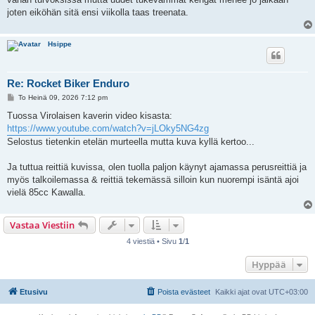
joten eiköhän sitä ensi viikolla taas treenata.
Hsippe
Re: Rocket Biker Enduro
V
To Heinä 09, 2026 7:12 pm
i
e
Tuossa Virolaisen kaverin video kisasta:
s
https://www.youtube.com/watch?v=jLOky5NG4zg
t
i
Selostus tietenkin etelän murteella mutta kuva kyllä kertoo...
Ja tuttua reittiä kuvissa, olen tuolla paljon käynyt ajamassa perusreittiä ja
myös talkoilemassa & reittiä tekemässä silloin kun nuorempi isäntä ajoi
vielä 85cc Kawalla.
Vastaa Viestiin
4 viestiä • Sivu
1
/
1
Hyppää
Etusivu
Poista evästeet
Kaikki ajat ovat
UTC+03:00