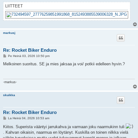
LIITTEET
markusj
Re: Rocket Biker Enduro
V
Pe Heinä 03, 2026 10:50 pm
i
e
Melkoinen suoritus. SE ja mies jaksaa ja voi/ potkii edelleen hyvin.?
s
t
i
-markus-
skuikka
Re: Rocket Biker Enduro
V
La Heinä 04, 2026 10:53 am
i
e
Kiitos. Superista vääntyi jarrukahva ja varmaan joku naarmukinn tuli
s
. Kahvan oikaisin, naarmua en löytänyt. Kuskilla on toinen nilkka vielä
t
i
vähän turvoksissa mutta uudet tukevammat kengät menee jo jalkaan