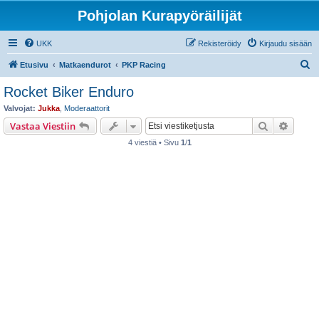
Pohjolan Kurapyöräilijät
UKK
Rekisteröidy
Kirjaudu sisään
E
Etusivu
Matkaendurot
PKP Racing
t
Rocket Biker Enduro
s
Valvojat:
Jukka
,
Moderaattorit
i
Etsi
Tarken
Vastaa Viestiin
4 viestiä • Sivu
1
/
1