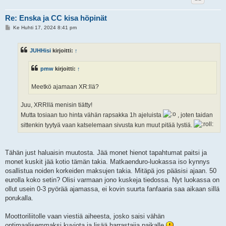
Re: Enska ja CC kisa höpinät
V
Ke Huhti 17, 2024 8:41 pm
i
e
s
JUHHisi
kirjoitti:
↑
t
i
pmw
kirjoitti:
↑
Meetkö ajamaan XR:llä?
Juu, XRRllä menisin tiätty!
Mutta tosiaan tuo hinta vähän rapsakka 1h ajeluista
, joten taidan
sittenkin tyytyä vaan katselemaan sivusta kun muut pitää lystiä.
Tähän just haluaisin muutosta. Jää monet hienot tapahtumat paitsi ja
monet kuskit jää kotio tämän takia. Matkaenduro-luokassa iso kynnys
osallistua noiden korkeiden maksujen takia. Mitäpä jos pääsisi ajaan. 50
eurolla koko setin? Olisi varmaan jono kuskeja tiedossa. Nyt luokassa on
ollut usein 0-3 pyörää ajamassa, ei kovin suurta fanfaaria saa aikaan sillä
porukalla.
Moottoriliitolle vaan viestiä aiheesta, josko saisi vähän
optimaalisemmaksi kuviota ja lisää harrastajia paikalle