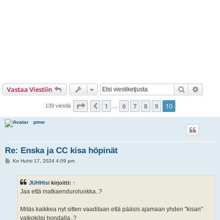
Etsi
Tarken
Vastaa Viestiin
Sivu
10
/
10
1
6
7
8
9
10
Edellinen
139 viestiä
…
pmw
Re: Enska ja CC kisa höpinät
V
Ke Huhti 17, 2024 4:09 pm
i
e
s
JUHHisi
kirjoitti:
↑
t
i
Jaa että matkaenduroluokka..?
Mitäs kaikkea nyt sitten vaaditaan että pääsis ajamaan yhden "kisan"
valkokilpi hondalla..?