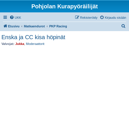
Pohjolan Kurapyöräilijät
UKK
Rekisteröidy
Kirjaudu sisään
E
Etusivu
Matkaendurot
PKP Racing
t
Enska ja CC kisa höpinät
s
Valvojat:
Jukka
,
Moderaattorit
i