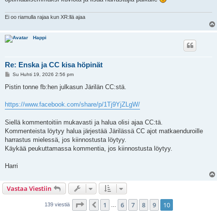
Ei oo riamulla rajaa kun XR:llä ajaa
Happi
Re: Enska ja CC kisa höpinät
V
Su Huhti 19, 2026 2:56 pm
i
e
Pistin tonne fb:hen julkasun Järilän CC:stä.
s
t
i
https://www.facebook.com/share/p/1Tj9YjZLgW/
Siellä kommentoitiin mukavasti ja halua olisi ajaa CC:tä.
Kommenteista löytyy halua järjestää Järilässä CC ajot matkaenduroille
harrastus mielessä, jos kiinnostusta löytyy.
Käykää peukuttamassa kommentia, jos kiinnostusta löytyy.
Harri
Vastaa Viestiin
Sivu
10
/
10
1
6
7
8
9
10
Edellinen
139 viestiä
…