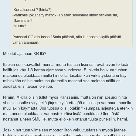
-Kertalisenssi ? (hinta?)
-Varikolle joku tietty matto? (1h erän selvinnee ilman tankkausta)
-Sammutin?
-Muuta?
Panssari CC olis tossa 15min päässä, niin kiinnostais kyllä päästä
vähän ajamaan.
Meetkö ajamaan XR:llä?
Itsekin oon kaavaillut mennä, mutta tosiaan lisenssit ovat aivan törkeän
kalliit jos käy 1-3 kertaa ajamassa vuodessa. Ei oikein houkuta tuohon
matkaenduroluokkaan noilla hinnoilla. Lisäksi kun virkistyskortti ei käy
mihinkään näihin maksuna (kerhoilla monesti saa maksaa näillä eri
asioita), ei siitäkään ole iloa.
Nimim. XR:llä olisin tullut myös Panssariin, mutta on niin absurdi hinta
yhdelle kisalle nykyisellä järjestelyllä että jää minulla ja varmaan monella
muullakin käymättä. Jos tuossa olisi jotakin fiksumpaa järjestelyä etenkin
matkaenduroluokkaan, varmasti keräisi lisää porukkaa. Olen tästä
nostanut aiheen SML:lle, mutta ei oikein ottanut tuulta purjeisiin, harmi.
Joskin nyt tuon viimeisen moottoriliiton vakuutusfarssin myötä jäänee
kaikki kisailut nyt paitsioon, saas nähdä miten iso vaikutus sillä tulee