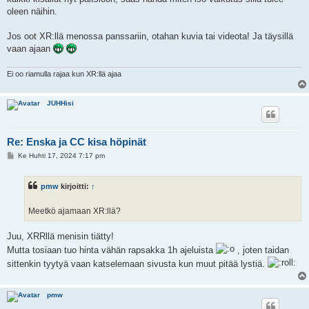
oleen näihin.
Jos oot XR:llä menossa panssariin, otahan kuvia tai videota! Ja täysillä
vaan ajaan
Ei oo riamulla rajaa kun XR:llä ajaa
JUHHisi
Re: Enska ja CC kisa höpinät
V
Ke Huhti 17, 2024 7:17 pm
i
e
s
pmw
kirjoitti:
↑
t
i
Meetkö ajamaan XR:llä?
Juu, XRRllä menisin tiätty!
Mutta tosiaan tuo hinta vähän rapsakka 1h ajeluista
, joten taidan
sittenkin tyytyä vaan katselemaan sivusta kun muut pitää lystiä.
pmw