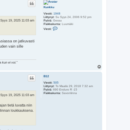
ö
s
Kunkku
Viestit:
1948
Liittynyt:
Su Syys 24, 2006 9:52 pm
 Syys 19, 2025 11:03 am
Pyörä:
Gessu
Paikkakunta:
Luumäki
V
Viesti:
i
e
s
Asiassa on jatkuvasti
t
i
uden vain sille
K
u
n
k
k
 kun ei voi."
u
Y
l
ö
B12
s
Viestit:
505
Liittynyt:
To Maalis 29, 2018 7:32 am
Pyörä:
690 Enduro R -15
Paikkakunta:
Savonlinna
 Syys 19, 2025 11:03 am
jan tietä luvatta niin
allinnan loukkauksena.