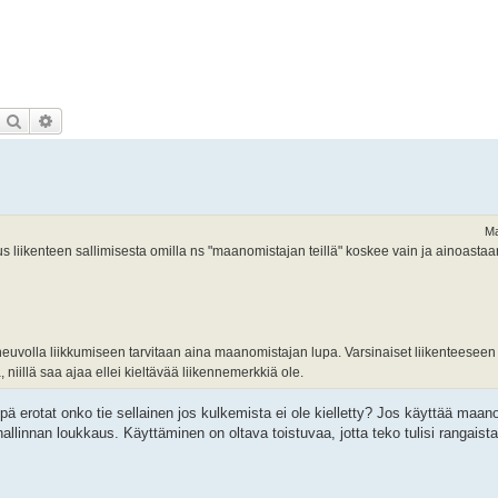
Etsi
Tarkennettu haku
Ma
us liikenteen sallimisesta omilla ns "maanomistajan teillä" koskee vain ja ainoastaa
neuvolla liikkumiseen tarvitaan aina maanomistajan lupa. Varsinaiset liikenteeseen ta
ia, niillä saa ajaa ellei kieltävää liikennemerkkiä ole.
pä erotat onko tie sellainen jos kulkemista ei ole kielletty? Jos käyttää maano
hallinnan loukkaus. Käyttäminen on oltava toistuvaa, jotta teko tulisi rangaist