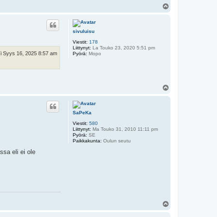
Y
l
ö
s
sivuluisu
Viestit:
178
Liittynyt:
La Touko 23, 2020 5:51 pm
i Syys 16, 2025 8:57 am
Pyörä:
Mopo
Y
l
ö
s
SaPeKa
Viestit:
580
Liittynyt:
Ma Touko 31, 2010 11:11 pm
Pyörä:
SE
Paikkakunta:
Oulun seutu
sa eli ei ole
Y
l