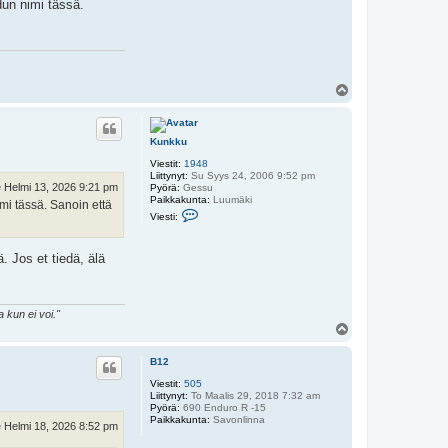
adun nimi tässä.
Y
l
ö
s
Kunkku
Viestit:
1948
Liittynyt:
Su Syys 24, 2006 9:52 pm
 Helmi 13, 2026 9:21 pm
Pyörä:
Gessu
Paikkakunta:
Luumäki
imi tässä. Sanoin että
V
Viesti:
i
e
s
. Jos et tiedä, älä
t
i
K
u
n
 kun ei voi."
k
Y
k
l
u
ö
B12
s
Viestit:
505
Liittynyt:
To Maalis 29, 2018 7:32 am
Pyörä:
690 Enduro R -15
Paikkakunta:
Savonlinna
 Helmi 18, 2026 8:52 pm