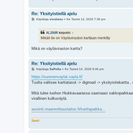
Re: Yksityistiellä ajelu
V
Kirjoittaja
sivuluisu
»
Ke Tammi 14, 2026 7:36 pm
i
e
s
XL250R
kirjoitti:
↑
t
i
Mikäli tie on Väyläviraston karttaan merkitty
Mikä on väyläviraston kartta?
Re: Yksityistiellä ajelu
V
Kirjoittaja
SaPeKa
»
Ke Tammi 14, 2026 9:46 pm
i
e
https://suomenvaylat.vayla.fi/
s
Tuolta valitsee karttatasot -> digiroad -> yksityistiekartta , 
t
i
Mitä tulee tuohon Hiukkavaarassa saamaasi sakkopaikkaan, 
virallinen kulkuväylä.
asiointi.maanmittauslaitos.fi/karttapaikka...
Sami