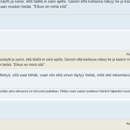
äytti ja sanoi, että täällä ei saisi ajella. Sanoin että kartassa näkyy tie ja k
ukaan muuten tietää. "Eikun en minä sitä".
Pe
säytti ja sanoi, että täällä ei saisi ajella. Sanoin että kartassa näkyy tie ja kadun n
 tietää. "Eikun en minä sitä".
lettyä, sitä saat tehdä, vaan niin että sinun täytyy tietää, mitä olet tekemässä
 aina oikeassa on foorumit pullollaan. Pitäisi vaan vaieta tuollaiset häiriköt hiljaisiksi mutta
Ke