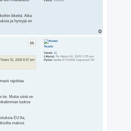
Pyörä:
V-Strom
oihin liikettä. Aika
auksia ja hymyjä on
Y
l
ö
s
Teuski
Viestit:
11
Liittynyt:
Pe Heinä 24, 2020 1:55 pm
 Touko 31, 2026 6:57 pm
Pyörä:
Aprilia ETV1000 Caponord '05
masti rajoittaa
 tie. Mutta siinä on
hankalimman luokse
ustuksia EU:lta,
tkisilta maksoi