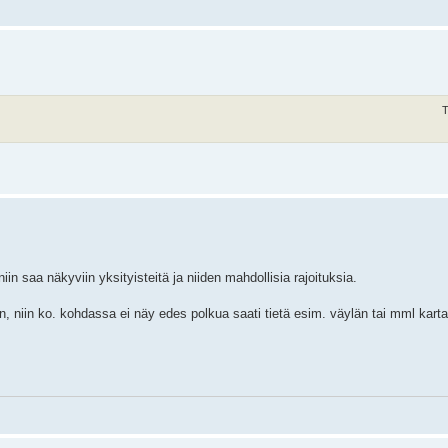
T
niin saa näkyviin yksityisteitä ja niiden mahdollisia rajoituksia.
niin ko. kohdassa ei näy edes polkua saati tietä esim. väylän tai mml kartas