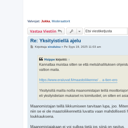
Valvojat:
Jukka
,
Moderaattorit
Vastaa Viestiin
Re: Yksityistiellä ajelu
V
Kirjoittaja
sivuluisu
»
Pe Syys 19, 2025 11:03 am
i
e
s
Hsippe
kirjoitti:
↑
t
i
Kannattaa muistaa sitten se että metsähallituksen ohjeist
valtion maita.
https://www.eraluvat.fi/maastoliikenne/ ... a-tien-ero
Yksityisillä mailla noilla maanomistajan teillä moottoriajo
eli yksityistielain mukaiset ns toimitustiet, on sitten eri as
Maanomistajan teillä liikkumiseen tarvitaan lupa, joo. Miten
niin se ei ole maastoliikennettä luvatta vaan mahdollisesti 
loukkauksena.
Maanomistajakaan ei voi sulkea tietä jos siinä on rasitus.