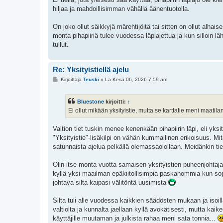
s
hiljaa ja mahdoillisimman vähällä äänentuotolla.
t
i
On joko ollut säikkyjä märehtijöitä tai sitten on ollut alhai
monta pihapiiriä tulee vuodessa läpiajettua ja kun silloin 
tullut.
Re: Yksityistiellä ajelu
V
Kirjoittaja
Teuski
»
La Kesä 06, 2026 7:59 am
i
e
s
Bluestone
kirjoitti:
↑
t
i
Ei ollut mikään yksityistie, mutta se karttatie meni maatila
Valtion tiet tuskin menee kenenkään pihapiirin läpi, eli yksi
"Yksityistie"-lisäkilpi on vähän kummallinen erikoisuus. Mit
satunnaista ajelua pelkällä olemassaolollaan. Meidänkin tiell
Olin itse monta vuotta samaisen yksityistien puheenjohtajan
kyllä yksi maailman epäkiitollisimpia paskahommia kun so
johtava silta kaipasi välitöntä uusimista
Silta tuli alle vuodessa kaikkien säädösten mukaan ja isoill
valtiolta ja kunnalta jaellaan kyllä avokätisesti, mutta kaik
käyttäjille muutaman ja julkista rahaa meni sata tonnia...