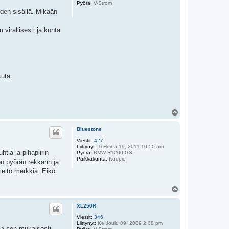
Pyörä:
V-Strom
uoden sisällä. Mikään
 virallisesti ja kunta
kuta.
Y
l
ö
Bluestone
s
Viestit:
427
Liittynyt:
Ti Heinä 19, 2011 10:50 am
htia ja pihapiirin
Pyörä:
BMW R1200 GS
Paikkakunta:
Kuopio
en pyörän rekkarin ja
kielto merkkiä. Eikö
Y
l
ö
XL250R
s
Viestit:
346
Liittynyt:
Ke Joulu 09, 2009 2:08 pm
jaa sen mukaisesti