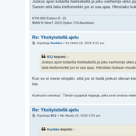
Joskus ajoin kotarilla hiekkatiellä ja joku vanhempi ukko pys
Sanoin että laita kieltomerkki jos ei saa ajaa. Hitostako k
KTM 690 Enduro R -15
BMW R-NineT 2023 Option 719 Aluminium
Re: Yksityistiellä ajelu
V
Kirjoittaja
Kunkku
»
Ke Helmi 18, 2026 8:52 pm
i
e
s
B12
kirjoitti:
↑
t
i
Joskus ajoin kotarilla hiekkatiellä ja joku vanhempi ukko py
laita kieltomerkki jos ei saa ajaa. Hitostako kukaan muuten
Kun se ei mene niinpäin, että jos et tiedä jonkun olevan kiel
tee.
Kunkusta sanottua:" Tämän tyyppisiä heppuja, jotka ovat omasta mielestään
Re: Yksityistiellä ajelu
V
Kirjoittaja
B12
»
Ma Maalis 23, 2026 3:55 pm
i
e
s
Kunkku
kirjoitti:
↑
t
i