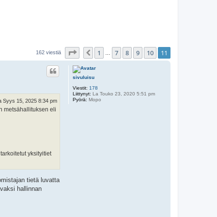
Sivu
11
/
11
1
7
8
9
10
11
Edellinen
162 viestiä
…
sivuluisu
Viestit:
178
Liittynyt:
La Touko 23, 2020 5:51 pm
Pyörä:
Mopo
 Syys 15, 2025 8:34 pm
n metsähallituksen eli
rkoitetut yksityitiet
mistajan tietä luvatta
avaksi hallinnan