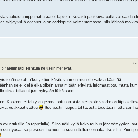
sesta vauhdista riippumatta äänet tapissa. Kovasti paukkuva putki voi saada elik
lähes tyhjäynnillä edennyt ja on orkkisputki vaimentamassa, niin lähinnä moikk
Su
n pihapiirin läpi. Niinkuin ne usein menevät.
tyistiehän se oli. Yksityistien käsite vaan on monelle vaikea käsittää.
äänhän se ei kiellä eikä oikein anna mitään erityistä informaatiota, mutta kum
e olivat tollaiset just nykyään lätkäisseet.
a. Koskaan ei tehty ongelmaa satunnaisista ajelijoista vaikka on läpi ajettava
pivat osakkaat sattuu
Itse päätin luopua tehtävästä todettuani, että sen 
a avustuksilla (ja tappelulla). Siinä näki kyllä koko touhun järjettömyyden, av
en sen lypsää se prosessi lupineen ja suunnittelluineen eikä itse silta. Pieni pu