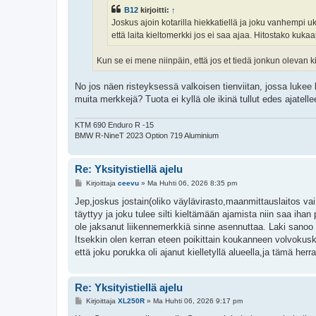
B12
kirjoitti:
↑
Joskus ajoin kotarilla hiekkatiellä ja joku vanhempi ukk
että laita kieltomerkki jos ei saa ajaa. Hitostako kuka
Kun se ei mene niinpäin, että jos et tiedä jonkun olevan kie
No jos näen risteyksessä valkoisen tienviitan, jossa lukee 
muita merkkejä? Tuota ei kyllä ole ikinä tullut edes ajatelle
KTM 690 Enduro R -15
BMW R-NineT 2023 Option 719 Aluminium
Re: Yksityistiellä ajelu
V
Kirjoittaja
ceevu
»
Ma Huhti 06, 2026 8:35 pm
i
e
Jep,joskus jostain(oliko väylävirasto,maanmittauslaitos vai m
s
täyttyy ja joku tulee silti kieltämään ajamista niin saa ihan
t
i
ole jaksanut liikennemerkkiä sinne asennuttaa. Laki sanoo et
Itsekkin olen kerran eteen poikittain koukanneen volvokuski
että joku porukka oli ajanut kielletyllä alueella,ja tämä herr
Re: Yksityistiellä ajelu
V
Kirjoittaja
XL250R
»
Ma Huhti 06, 2026 9:17 pm
i