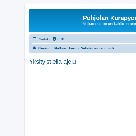
Pohjolan Kurapyörä
Matkaendurofoorumi kaikille enduron 
Pikalinkit
UKK
Etusivu
Matkaendurot
Sekalainen tarinointi
Yksityistiellä ajelu