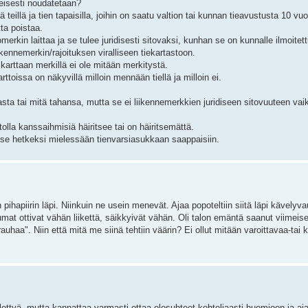
eisesti noudatetaan?
llä teillä ja tien tapaisilla, joihin on saatu valtion tai kunnan tieavustusta 10 v
tta poistaa.
merkin laittaa ja se tulee juridisesti sitovaksi, kunhan se on kunnalle ilmoitettu
ennemerkin/rajoituksen viralliseen tiekartastoon.
 karttaan merkillä ei ole mitään merkitystä.
toissa on näkyvillä milloin mennään tiellä ja milloin ei.
asta tai mitä tahansa, mutta se ei liikennemerkkien juridiseen sitovuuteen vai
tolla kanssaihmisiä häiritsee tai on häiritsemättä.
itse hetkeksi mielessään tienvarsiasukkaan saappaisiin.
pihapiirin läpi. Niinkuin ne usein menevät. Ajaa popoteltiin siitä läpi kävelyvau
umat ottivat vähän liikettä, säikkyivät vähän. Oli talon emäntä saanut viimeis
tirauhaa". Niin että mitä me siinä tehtiin väärin? Ei ollut mitään varoittavaa-tai 
 kiellettyä, mutta kannattaa varmasti ottaa olosuhteet kohteliaasti huomioon ja a