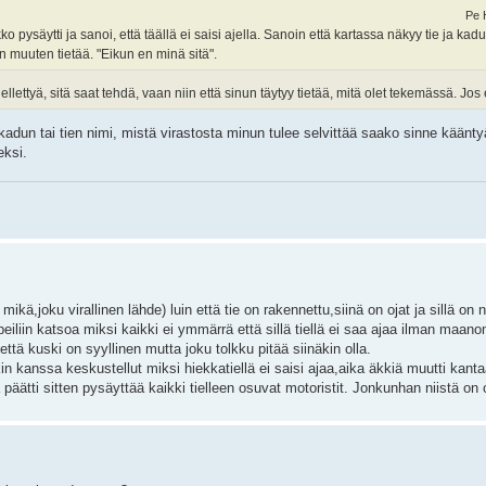
Pe 
o pysäytti ja sanoi, että täällä ei saisi ajella. Sanoin että kartassa näkyy tie ja ka
an muuten tietää. "Eikun en minä sitä".
llettyä, sitä saat tehdä, vaan niin että sinun täytyy tietää, mitä olet tekemässä. Jos e
kadun tai tien nimi, mistä virastosta minun tulee selvittää saako sinne kääntyä
eksi.
ikä,joku virallinen lähde) luin että tie on rakennettu,siinä on ojat ja sillä on
 peiliin katsoa miksi kaikki ei ymmärrä että sillä tiellä ei saa ajaa ilman maano
tä kuski on syyllinen mutta joku tolkku pitää siinäkin olla.
n kanssa keskustellut miksi hiekkatiellä ei saisi ajaa,aika äkkiä muutti kanta
a päätti sitten pysäyttää kaikki tielleen osuvat motoristit. Jonkunhan niistä on 