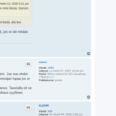
Helmi 13, 2026 9:21 pm
dun nimi tässä. Sanoin
t tiedä, älä tee.
, jos ei ole mitään
Y
l
ö
ceevu
s
Viestit:
1993
Liittynyt:
La Huhti 07, 2007 10:04 pm
 nimi. Jos nuo ehdot
Pyörä:
900ss elefant+fe 501 Husaberg
+TE610++++
mistajan lupaa jos ei
Paikkakunta:
jokela
ansa. Taustalla oli se
oltava syyllinen.
Y
l
ö
XL250R
s
Viestit:
346
Liittynyt:
Ke Joulu 09, 2009 2:08 pm