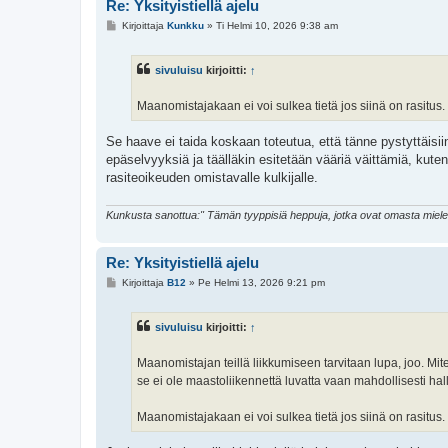
Re: Yksityistiellä ajelu
V
Kirjoittaja
Kunkku
»
Ti Helmi 10, 2026 9:38 am
i
e
s
sivuluisu
kirjoitti:
↑
t
i
Maanomistajakaan ei voi sulkea tietä jos siinä on rasitus.
Se haave ei taida koskaan toteutua, että tänne pystyttäisii
epäselvyyksiä ja täälläkin esitetään vääriä väittämiä, kuten
rasiteoikeuden omistavalle kulkijalle.
Kunkusta sanottua:" Tämän tyyppisiä heppuja, jotka ovat omasta mielestään
Re: Yksityistiellä ajelu
V
Kirjoittaja
B12
»
Pe Helmi 13, 2026 9:21 pm
i
e
s
sivuluisu
kirjoitti:
↑
t
i
Maanomistajan teillä liikkumiseen tarvitaan lupa, joo. Mite
se ei ole maastoliikennettä luvatta vaan mahdollisesti hal
Maanomistajakaan ei voi sulkea tietä jos siinä on rasitus.