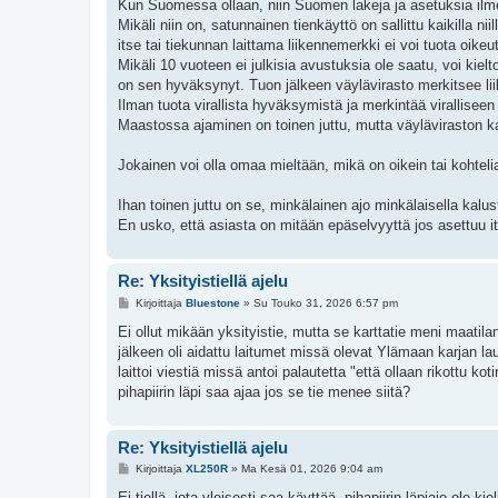
e
Kun Suomessa ollaan, niin Suomen lakeja ja asetuksia ilm
s
Mikäli niin on, satunnainen tienkäyttö on sallittu kaikilla nii
t
i
itse tai tiekunnan laittama liikennemerkki ei voi tuota oikeu
Mikäli 10 vuoteen ei julkisia avustuksia ole saatu, voi kielto
on sen hyväksynyt. Tuon jälkeen väylävirasto merkitsee liik
Ilman tuota virallista hyväksymistä ja merkintää viralliseen
Maastossa ajaminen on toinen juttu, mutta väyläviraston kart
Jokainen voi olla omaa mieltään, mikä on oikein tai kohteli
Ihan toinen juttu on se, minkälainen ajo minkälaisella kalus
En usko, että asiasta on mitään epäselvyyttä jos asettuu 
Re: Yksityistiellä ajelu
V
Kirjoittaja
Bluestone
»
Su Touko 31, 2026 6:57 pm
i
e
Ei ollut mikään yksityistie, mutta se karttatie meni maatilan 
s
jälkeen oli aidattu laitumet missä olevat Ylämaan karjan la
t
i
laittoi viestiä missä antoi palautetta "että ollaan rikottu ko
pihapiirin läpi saa ajaa jos se tie menee siitä?
Re: Yksityistiellä ajelu
V
Kirjoittaja
XL250R
»
Ma Kesä 01, 2026 9:04 am
i
e
Ei tiellä, jota yleisesti saa käyttää, pihapiirin läpiajo ole