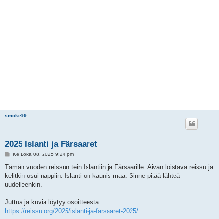
smoke99
2025 Islanti ja Färsaaret
V
Ke Loka 08, 2025 9:24 pm
i
e
Tämän vuoden reissun tein Islantiin ja Färsaarille. Aivan loistava reissu ja
s
kelitkin osui nappiin. Islanti on kaunis maa. Sinne pitää lähteä
t
i
uudelleenkin.
Juttua ja kuvia löytyy osoitteesta
https://reissu.org/2025/islanti-ja-farsaaret-2025/