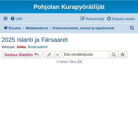
Pohjolan Kurapyöräilijät
UKK
Rekisteröidy
Kirjaudu sisään
E
Etusivu
Matkaendurot
Kokoontumiset, reissut ja tapahtumat
t
2025 Islanti ja Färsaaret
s
Valvojat:
Jukka
,
Moderaattorit
i
Etsi
Tarken
Vastaa Viestiin
1 viesti • Sivu
1
/
1