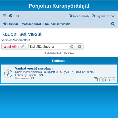
Pohjolan Kurapyöräilijät
UKK
Rekisteröidy
Kirjaudu sisään
E
Etusivu
Matkaendurot
Kaupalliset viestit
t
Kaupalliset viestit
s
Valvoja:
Moderaattorit
i
Etsi
Tarkennettu haku
Uusi Aihe
4 viestiketjua • Sivu
1
/
1
Tiedotteet
Vanhat viestit siivotaan
Uusin viesti Kirjoittaja
Lakupilotti
«
La Syys 07, 2013 12:59 pm
Lähetetty Sijainti:
T&N
Vastaukset:
49
1
2
3
4