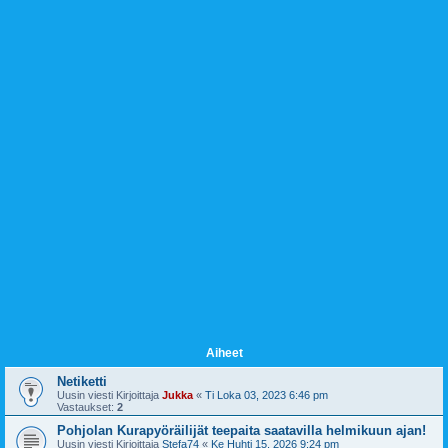
Aiheet
Netiketti
Uusin viesti Kirjoittaja
Jukka
«
Ti Loka 03, 2023 6:46 pm
Vastaukset:
2
Pohjolan Kurapyöräilijät teepaita saatavilla helmikuun ajan!
Uusin viesti Kirjoittaja
Stefa74
«
Ke Huhti 15, 2026 9:24 pm