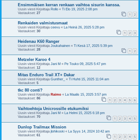
Ensimmäisen kerran renkaan vaihtoa sisurin kanssa.
Uusin viesti Kirjoittaja
Rollo
«
Ti Elo 19, 2025 2:08 pm
Vastaukset:
27
1
2
Renkaiden valmistusmaat
Uusin viesti Kirjoittaja
ceevu
«
La Heinä 26, 2025 5:28 pm
Vastaukset:
30
1
2
3
Heidenau K60 Ranger
Uusin viesti Kirjoittaja
Joukahainen
«
Ti Kesä 17, 2025 5:39 pm
Vastaukset:
28
1
2
Metzeler Karoo 4
Uusin viesti Kirjoittaja
Jani M
«
Pe Touko 09, 2025 5:47 pm
Vastaukset:
12
Mitas Enduro Trail XT+ Dakar
Uusin viesti Kirjoittaja
Gunther_
«
Ti Huhti 15, 2025 11:04 am
Vastaukset:
5
tkc 80 conti?
Uusin viesti Kirjoittaja
Raimo
«
La Maalis 15, 2025 3:57 pm
Vastaukset:
86
1
2
3
4
5
6
Vaihtoehtoja Unicrossille etukumiksi
Uusin viesti Kirjoittaja
Jani M
«
La Helmi 15, 2025 6:18 pm
Vastaukset:
70
1
2
3
4
5
Dunlop Trailmax Mission
Uusin viesti Kirjoittaja
jlohikoski
«
La Syys 14, 2024 10:42 am
Vastaukset:
61
1
2
3
4
5