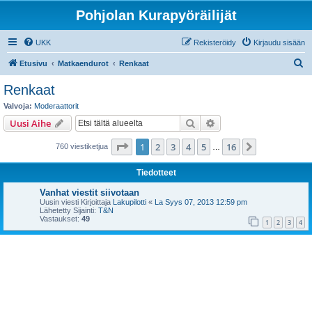
Pohjolan Kurapyöräilijät
UKK
Rekisteröidy
Kirjaudu sisään
E
Etusivu
Matkaendurot
Renkaat
t
Renkaat
s
Valvoja:
Moderaattorit
i
Etsi
Tarkennettu haku
Uusi Aihe
Sivu
1
/
16
1
2
3
4
5
16
Seuraava
760 viestiketjua
…
Tiedotteet
Vanhat viestit siivotaan
Uusin viesti Kirjoittaja
Lakupilotti
«
La Syys 07, 2013 12:59 pm
Lähetetty Sijainti:
T&N
Vastaukset:
49
1
2
3
4