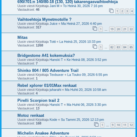
690/701:n 140/80-18 (130, 120) takarengasvaihtoehtoja
Uusin viesti Kirjoittaja
Jani M
«
To Heinä 30, 2026 7:16 pm
Vastaukset:
46
1
2
3
4
Vaihtoehtoja Mynetmotolle ?
Uusin viesti Kirjoittaja
Juice
«
Ma Heinä 27, 2026 4:40 pm
Vastaukset:
317
1
19
20
21
22
…
Mitas
Uusin viesti Kirjoittaja
Totti
«
La Heinä 25, 2026 10:33 pm
Vastaukset:
1268
1
82
83
84
85
…
Bridgestone A41 kokemuksia?
Uusin viesti Kirjoittaja
Hanski T
«
Ke Heinä 08, 2026 3:52 pm
Vastaukset:
7
Shinko 804 / 805 Adventure Trail
Uusin viesti Kirjoittaja
Texbuxer
«
La Touko 09, 2026 6:55 pm
Vastaukset:
1
Rebel xplorer 01/01Max renkaat
Uusin viesti Kirjoittaja
juharahi
«
Ma Huhti 20, 2026 10:58 am
Vastaukset:
4
Pirelli Scorpion trail 2
Uusin viesti Kirjoittaja
Hanski T
«
Ma Huhti 06, 2026 3:30 pm
Vastaukset:
13
Motoz renkaat
Uusin viesti Kirjoittaja
Kode
«
Su Tammi 25, 2026 12:13 pm
Vastaukset:
168
1
9
10
11
12
…
Michelin Anakee Adventure