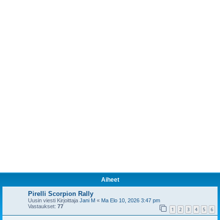
Aiheet
Pirelli Scorpion Rally
Uusin viesti Kirjoittaja
Jani M
«
Ma Elo 10, 2026 3:47 pm
Vastaukset:
77
1
2
3
4
5
6