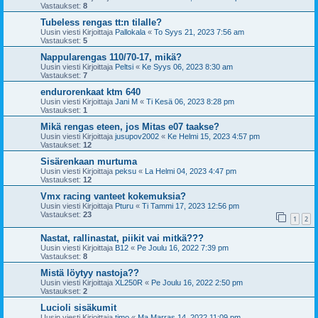
Vastaukset:
8
Tubeless rengas tt:n tilalle?
Uusin viesti Kirjoittaja
Pallokala
«
To Syys 21, 2023 7:56 am
Vastaukset:
5
Nappularengas 110/70-17, mikä?
Uusin viesti Kirjoittaja
Peltsi
«
Ke Syys 06, 2023 8:30 am
Vastaukset:
7
endurorenkaat ktm 640
Uusin viesti Kirjoittaja
Jani M
«
Ti Kesä 06, 2023 8:28 pm
Vastaukset:
1
Mikä rengas eteen, jos Mitas e07 taakse?
Uusin viesti Kirjoittaja
jusupov2002
«
Ke Helmi 15, 2023 4:57 pm
Vastaukset:
12
Sisärenkaan murtuma
Uusin viesti Kirjoittaja
peksu
«
La Helmi 04, 2023 4:47 pm
Vastaukset:
12
Vmx racing vanteet kokemuksia?
Uusin viesti Kirjoittaja
Pturu
«
Ti Tammi 17, 2023 12:56 pm
Vastaukset:
23
1
2
Nastat, rallinastat, piikit vai mitkä???
Uusin viesti Kirjoittaja
B12
«
Pe Joulu 16, 2022 7:39 pm
Vastaukset:
8
Mistä löytyy nastoja??
Uusin viesti Kirjoittaja
XL250R
«
Pe Joulu 16, 2022 2:50 pm
Vastaukset:
2
Lucioli sisäkumit
Uusin viesti Kirjoittaja
timo
«
Ma Marras 14, 2022 11:09 pm