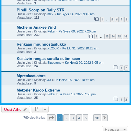
Vastaukset:
3
Pirelli Scorpion Rally STR
Uusin viesti Kirjoittaja
mek
«
Ke Syys 14, 2022 9:45 am
Vastaukset:
112
1
5
6
7
8
…
Michelin Anakee Wild
Uusin viesti Kirjoittaja
Peltsi
«
Pe Syys 09, 2022 7:20 pm
Vastaukset:
232
1
13
14
15
16
…
Renkaan muunnostaulukko
Uusin viesti Kirjoittaja
XL250R
«
Ke Elo 31, 2022 10:11 am
Vastaukset:
3
Kestävin rengas soralla sutimiseen
Uusin viesti Kirjoittaja
Bluestone
«
Ke Heinä 20, 2022 3:05 pm
Vastaukset:
24
1
2
Mprenkaat-store
Uusin viesti Kirjoittaja
JJ
«
Pe Heinä 15, 2022 10:46 am
Vastaukset:
9
Metzeler Karoo Extreme
Uusin viesti Kirjoittaja
Peltsi
«
La Kesä 18, 2022 7:58 pm
Vastaukset:
25
1
2
Uusi Aihe
Sivu
1
/
16
1
2
3
4
5
16
Seuraava
760 viestiketjua
…
Hyppää