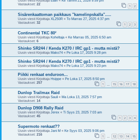
Uusin viesti Kirjoittaja
Eläin
«
Ke Tammi 21, 2026 9:59 pm
Vastaukset:
22
1
2
Sisärenkaattoman paikkaus "kamelinpskalla".....
Uusin viesti Kirjoittaja
XL250R
«
To Marras 27, 2025 4:37 pm
Vastaukset:
32
1
2
3
Continental TKC 80²
Uusin viesti Kirjoittaja
Koheltaja
«
Ke Marras 05, 2025 6:50 am
Vastaukset:
6
Shinko SR244 / Kenda K270 / IRC gp1 - mutta mistä?
Uusin viesti Kirjoittaja
Mako74
«
Pe Loka 17, 2025 9:28 pm
Shinko SR244 / Kenda K270 / IRC gp1 - mutta mistä?
Uusin viesti Kirjoittaja
Mako74
«
Pe Loka 17, 2025 9:23 pm
Piikki renkaat enduroon...
Uusin viesti Kirjoittaja
Hsippe
«
Pe Loka 17, 2025 8:50 pm
Vastaukset:
257
1
15
16
17
18
…
Dunlop Trailmax Raid
Uusin viesti Kirjoittaja
Sauli
«
Ma Loka 13, 2025 7:57 pm
Vastaukset:
14
Dunlop D908 Rally Raid
Uusin viesti Kirjoittaja
Jerex
«
Ti Syys 23, 2025 7:03 am
Vastaukset:
45
1
2
3
4
Supermoto renkaat??
Uusin viesti Kirjoittaja
Jani M
«
Ke Syys 03, 2025 9:06 pm
Vastaukset:
216
1
12
13
14
15
…