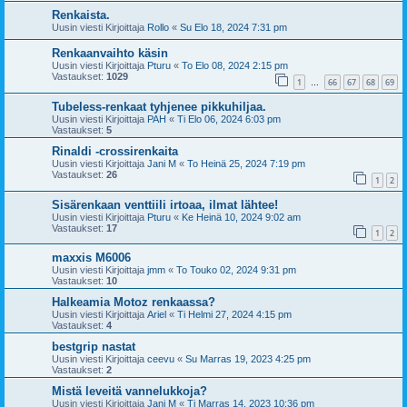
Renkaista.
Uusin viesti Kirjoittaja
Rollo
«
Su Elo 18, 2024 7:31 pm
Renkaanvaihto käsin
Uusin viesti Kirjoittaja
Pturu
«
To Elo 08, 2024 2:15 pm
Vastaukset:
1029
1
66
67
68
69
…
Tubeless-renkaat tyhjenee pikkuhiljaa.
Uusin viesti Kirjoittaja
PAH
«
Ti Elo 06, 2024 6:03 pm
Vastaukset:
5
Rinaldi -crossirenkaita
Uusin viesti Kirjoittaja
Jani M
«
To Heinä 25, 2024 7:19 pm
Vastaukset:
26
1
2
Sisärenkaan venttiili irtoaa, ilmat lähtee!
Uusin viesti Kirjoittaja
Pturu
«
Ke Heinä 10, 2024 9:02 am
Vastaukset:
17
1
2
maxxis M6006
Uusin viesti Kirjoittaja
jmm
«
To Touko 02, 2024 9:31 pm
Vastaukset:
10
Halkeamia Motoz renkaassa?
Uusin viesti Kirjoittaja
Ariel
«
Ti Helmi 27, 2024 4:15 pm
Vastaukset:
4
bestgrip nastat
Uusin viesti Kirjoittaja
ceevu
«
Su Marras 19, 2023 4:25 pm
Vastaukset:
2
Mistä leveitä vannelukkoja?
Uusin viesti Kirjoittaja
Jani M
«
Ti Marras 14, 2023 10:36 pm