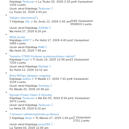
Kirjoittaja
Texbuxer
»
La Touko 02, 2026 2:33 pm
0
Vastaukset
1316
Luettu
Uusin viesti
Kirjoittaja
Texbuxer
La Touko 02, 2026 2:33 pm
Valojen rakentelua(?)
2048
Vastaukset
Kirjoittaja
JSL
»
Su Joulu 12, 2004 2:45 am
3508010
Luettu
Uusin viesti
Kirjoittaja
JUHHisi
Ma Huhti 27, 2026 8:20 pm
Mistä jousia
Kirjoittaja
kt6877
»
Pe Huhti 17, 2026 4:40 pm
2
Vastaukset
1695
Luettu
Uusin viesti
Kirjoittaja
RiiMi
Ma Huhti 20, 2026 7:58 pm
Yamaha XT600 Korkean puristussuhteen mäntä?
Kirjoittaja
Aoph
»
Ti Joulu 16, 2025 12:56 pm
15
Vastaukset
7253
Luettu
Uusin viesti
Kirjoittaja
Nordsjö
Su Huhti 12, 2026 10:12 am
Bmw f800gs takajarru ongelma
Kirjoittaja
asikha
»
Ti Maalis 17, 2026 7:32 pm
9
Vastaukset
3129
Luettu
Uusin viesti
Kirjoittaja
Tommiyy
Pe Maalis 20, 2026 10:36 pm
Dynojet Power Vision 3 (Honda)
Kirjoittaja
Texbuxer
»
Ma Elo 05, 2024 9:34 pm
1
Vastaukset
3470
Luettu
Uusin viesti
Kirjoittaja
Texbuxer
La Helmi 28, 2026 8:10 pm
7-teneren vaihdenäyttövika ja fiksaus
2
Vastaukset
Kirjoittaja
Ilmari
»
To Marras 27, 2025 1:04 pm
2701
Luettu
Uusin viesti
Kirjoittaja
perry389
La Tammi 03, 2026 11:06 am