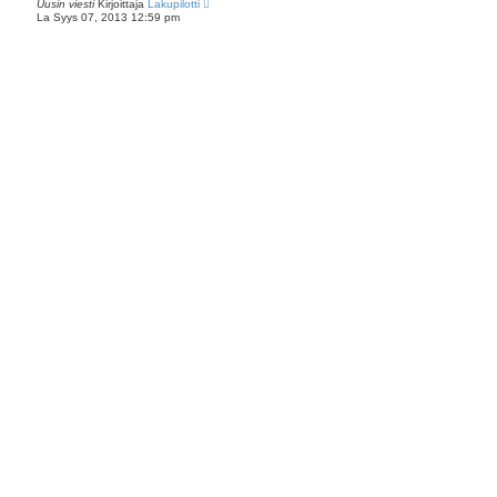
Uusin viesti
Kirjoittaja
a
Lakupilotti
La Syys 07, 2013 12:59 pm
k
u