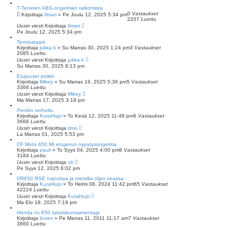
7-Teneren ABS-ongelman ratkomista
0
Vastaukset
Kirjoittaja
Ilmari
»
Pe Joulu 12, 2025 5:34 pm
2207
Luettu
Uusin viesti
Kirjoittaja
Ilmari
Pe Joulu 12, 2025 5:34 pm
Termostaatti
Kirjoittaja
jukka k
»
Su Marras 30, 2025 1:24 pm
3
Vastaukset
2085
Luettu
Uusin viesti
Kirjoittaja
jukka k
Su Marras 30, 2025 8:13 pm
Etujouset poikki
Kirjoittaja
Mikey
»
Su Marras 16, 2025 5:36 pm
5
Vastaukset
3366
Luettu
Uusin viesti
Kirjoittaja
Mikey
Ma Marras 17, 2025 3:19 pm
Penkin verhoilu
Kirjoittaja
KuraHupi
»
To Kesä 12, 2025 11:48 pm
6
Vastaukset
3666
Luettu
Uusin viesti
Kirjoittaja
timo
La Marras 01, 2025 5:53 pm
CF Moto 450 Mt etujarrun nypytysongelma
Kirjoittaja
pauli
»
To Syys 04, 2025 4:00 pm
8
Vastaukset
3184
Luettu
Uusin viesti
Kirjoittaja
uti
Pe Syys 12, 2025 6:02 pm
DR650 RSE naputtaa ja metallia öljyn seassa
Kirjoittaja
KuraHupi
»
To Helmi 08, 2024 11:42 pm
65
Vastaukset
42224
Luettu
Uusin viesti
Kirjoittaja
KuraHupi
Ma Elo 18, 2025 7:19 pm
Honda nx 650 takaiskunvaimentaja
Kirjoittaja
bures
»
Pe Marras 11, 2011 11:17 am
7
Vastaukset
3860
Luettu