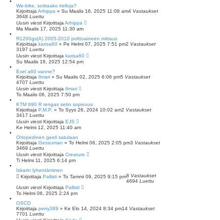
We-bike, soittaako kelloja?
Kirjoittaja
Arhippa
»
Su Maalis 16, 2025 11:08 am
4
Vastaukset
3648
Luettu
Uusin viesti
Kirjoittaja
Arhippa
Ma Maalis 17, 2025 11:30 am
R1200gs(A) 2005-2010 polttoaineen mittaus
Kirjoittaja
karisa60
»
Pe Helmi 07, 2025 7:51 pm
2
Vastaukset
3197
Luettu
Uusin viesti
Kirjoittaja
karisa60
Su Maalis 16, 2025 12:54 pm
Exel a60 vanne?
Kirjoittaja
Ilmari
»
Su Maalis 02, 2025 6:06 pm
5
Vastaukset
4707
Luettu
Uusin viesti
Kirjoittaja
Ilmari
To Maalis 06, 2025 7:50 pm
KTM 690 R rengas setin sopivuus
Kirjoittaja
P.M.P.
»
To Syys 26, 2024 10:02 am
2
Vastaukset
3417
Luettu
Uusin viesti
Kirjoittaja
EJS
Ke Helmi 12, 2025 11:40 am
Ortopedinen geeli satulaan
Kirjoittaja
Gessuman
»
To Helmi 06, 2025 2:05 pm
3
Vastaukset
3469
Luettu
Uusin viesti
Kirjoittaja
Creature
Ti Helmi 11, 2025 6:14 pm
Iskarin lyhentäminen
8
Vastaukset
Kirjoittaja
Pallisti
»
To Tammi 09, 2025 9:15 pm
4694
Luettu
Uusin viesti
Kirjoittaja
Pallisti
To Helmi 06, 2025 2:24 pm
OSCO
Kirjoittaja
perry389
»
Ke Elo 14, 2024 8:34 pm
14
Vastaukset
7701
Luettu