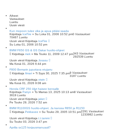
Aiheet
Vastaukset
Luettu
Uusin viesti
Kun mopoon tulee vika ja apua pitäisi saada
Kirjoittaja
IceFire
»
Su Loka 01, 2006 10:52 pm
0
Vastaukset
70467
Luettu
Uusin viesti
Kirjoittaja
IceFire
Su Loka 01, 2006 10:52 pm
BMW F650 GS & GS Dakar huolto-ohjeet
343
Vastaukset
Kirjoittaja
mek
»
Ma Touko 11, 2009 12:47 pm
292539
Luettu
Uusin viesti
Kirjoittaja
Josasu
Ma Kesä 01, 2026 6:44 pm
F800 Bemarin juputtava etujarru
9
Vastaukset
Kirjoittaja
Ilmari
»
Ti Syys 30, 2025 7:35 pm
3187
Luettu
Uusin viesti
Kirjoittaja
vtwin
Ma Kesä 01, 2026 9:08 am
Honda CRF 250 öljyt haisee bensalle
Kirjoittaja
Patryn
»
To Marras 13, 2025 10:13 am
8
Vastaukset
3619
Luettu
Uusin viesti
Kirjoittaja
jaket
Pe Touko 29, 2026 7:52 am
BMW R1100GS huolto-ohjeet. Ja kanssa R850 ja R1150
2291
Vastaukset
Kirjoittaja
Pekkavee
»
Su Touko 29, 2005 10:51 pm
1233982
Luettu
Uusin viesti
Kirjoittaja
t.t.tammi
Su Touko 03, 2026 3:47 pm
Aprilia sx125 korjausmanuaali?