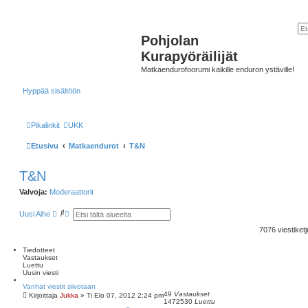
Pohjolan
Kurapyöräilijät
Matkaendurofoorumi kaikille enduron ystäville!
Hyppää sisältöön
Pikalinkit
UKK
Etusivu
Matkaendurot
T&N
T&N
Valvoja:
Moderaattorit
E
T
Uusi Aihe
t
a
s
r
7076 viestiket
i
k
e
Tiedotteet
n
Vastaukset
n
Luettu
e
Uusin viesti
t
t
Vanhat viestit siivotaan
u
49
Vastaukset
Kirjoittaja
Jukka
»
Ti Elo 07, 2012 2:24 pm
1472530
Luettu
h