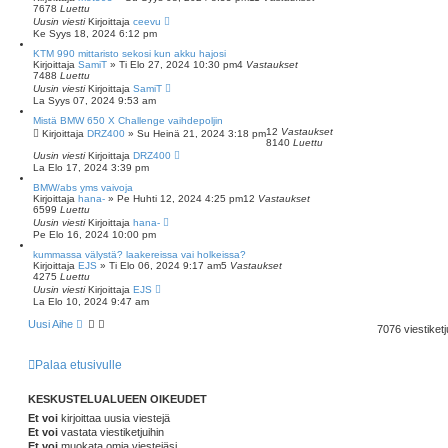
7678
Luettu
Uusin viesti
Kirjoittaja
ceevu
Ke Syys 18, 2024 6:12 pm
KTM 990 mittaristo sekosi kun akku hajosi
Kirjoittaja
SamiT
»
Ti Elo 27, 2024 10:30 pm
4
Vastaukset
7488
Luettu
Uusin viesti
Kirjoittaja
SamiT
La Syys 07, 2024 9:53 am
Mistä BMW 650 X Challenge vaihdepoljin
12
Vastaukset
Kirjoittaja
DRZ400
»
Su Heinä 21, 2024 3:18 pm
8140
Luettu
Uusin viesti
Kirjoittaja
DRZ400
La Elo 17, 2024 3:39 pm
BMW/abs yms vaivoja
Kirjoittaja
hana-
»
Pe Huhti 12, 2024 4:25 pm
12
Vastaukset
6599
Luettu
Uusin viesti
Kirjoittaja
hana-
Pe Elo 16, 2024 10:00 pm
kummassa välystä? laakereissa vai holkeissa?
Kirjoittaja
EJS
»
Ti Elo 06, 2024 9:17 am
5
Vastaukset
4275
Luettu
Uusin viesti
Kirjoittaja
EJS
La Elo 10, 2024 9:47 am
Uusi Aihe
7076 viestiket
Palaa etusivulle
KESKUSTELUALUEEN OIKEUDET
Et voi
kirjoittaa uusia viestejä
Et voi
vastata viestiketjuihin
Et voi
muokata omia viestejäsi