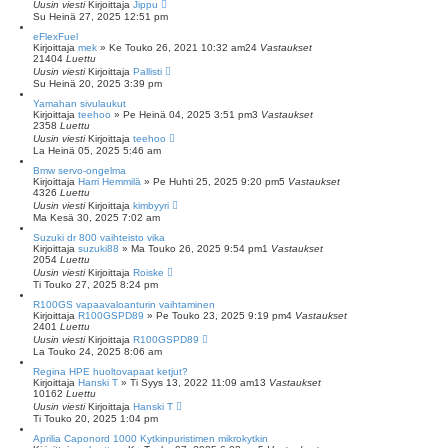
Uusin viesti
Kirjoittaja
Jippu
Su Heinä 27, 2025 12:51 pm
eFlexFuel
Kirjoittaja
mek
»
Ke Touko 26, 2021 10:32 am
24
Vastaukset
21404
Luettu
Uusin viesti
Kirjoittaja
Pallisti
Su Heinä 20, 2025 3:39 pm
Yamahan sivulaukut
Kirjoittaja
teehoo
»
Pe Heinä 04, 2025 3:51 pm
3
Vastaukset
2358
Luettu
Uusin viesti
Kirjoittaja
teehoo
La Heinä 05, 2025 5:46 am
Bmw servo-ongelma
Kirjoittaja
Harri Hemmilä
»
Pe Huhti 25, 2025 9:20 pm
5
Vastaukset
4326
Luettu
Uusin viesti
Kirjoittaja
kimbyyri
Ma Kesä 30, 2025 7:02 am
Suzuki dr 800 vaihteisto vika
Kirjoittaja
suzuki88
»
Ma Touko 26, 2025 9:54 pm
1
Vastaukset
2054
Luettu
Uusin viesti
Kirjoittaja
Roiske
Ti Touko 27, 2025 8:24 pm
R100GS vapaavaloanturin vaihtaminen
Kirjoittaja
R100GSPD89
»
Pe Touko 23, 2025 9:19 pm
4
Vastaukset
2401
Luettu
Uusin viesti
Kirjoittaja
R100GSPD89
La Touko 24, 2025 8:06 am
Regina HPE huoltovapaat ketjut?
Kirjoittaja
Hanski T
»
Ti Syys 13, 2022 11:09 am
13
Vastaukset
10162
Luettu
Uusin viesti
Kirjoittaja
Hanski T
Ti Touko 20, 2025 1:04 pm
Aprilia Caponord 1000 Kytkinpuristimen mikrokytkin