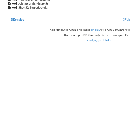
Et voi
poistaa omia viestejäsi
Et voi
lähettää liitetiedostoja
Etusivu
Poi
Keskustelufoorumin ohjelmisto
phpBB
® Forum Software © 
Käännös: phpBB Suomi (lurttinen, harritapio, Pett
Yksityisyys
|
Ehdot