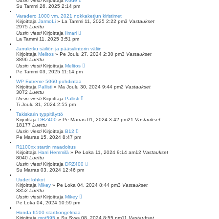
Uusin viesti
Kirjoittaja
Kode
Su Tammi 26, 2025 2:14 pm
Varadero 1000 vm. 2021 nokkaketjun kiristimet
Kirjoittaja
JarmoLi
»
La Tammi 11, 2025 2:22 pm
3
Vastaukset
2975
Luettu
Uusin viesti
Kirjoittaja
Ilmari
La Tammi 11, 2025 3:51 pm
Jarruletku säiliön ja pääsylinterin väliin
Kirjoittaja
Melitos
»
Pe Joulu 27, 2024 2:30 pm
3
Vastaukset
3896
Luettu
Uusin viesti
Kirjoittaja
Melitos
Pe Tammi 03, 2025 11:14 pm
WP Extreme 5060 pohdintaa
Kirjoittaja
Pallisti
»
Ma Joulu 30, 2024 9:44 pm
2
Vastaukset
3072
Luettu
Uusin viesti
Kirjoittaja
Pallisti
Ti Joulu 31, 2024 2:55 pm
Takiskarin typpitäyttö
Kirjoittaja
DRZ400
»
Pe Marras 01, 2024 3:42 pm
21
Vastaukset
18177
Luettu
Uusin viesti
Kirjoittaja
B12
Pe Marras 15, 2024 8:47 pm
R1100xx startin maadoitus
Kirjoittaja
Harri Hemmilä
»
Pe Loka 11, 2024 9:14 am
12
Vastaukset
8040
Luettu
Uusin viesti
Kirjoittaja
DRZ400
Su Marras 03, 2024 12:46 pm
Uudet lohkot
Kirjoittaja
Mikey
»
Pe Loka 04, 2024 8:44 pm
3
Vastaukset
3352
Luettu
Uusin viesti
Kirjoittaja
Mikey
Pe Loka 04, 2024 10:59 pm
Honda ft500 starttiongelmaa
Kirjoittaja
mot595
»
Su Syys 08, 2024 8:55 pm
11
Vastaukset