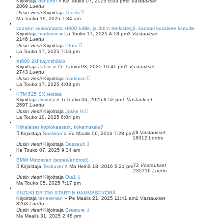
Kirjoittaja
osherttu
»
Ke Touko 07, 2025 6:03 pm
5
Vastaukset
2869
Luettu
Uusin viesti
Kirjoittaja
Teuski
Ma Touko 19, 2025 7:34 am
vuosien seisonnasta xt600 tulille, ja 3tb:n herkistelyä, kaasari kusaisee kintuille.
Kirjoittaja
markusm
»
La Touko 17, 2025 4:18 pm
3
Vastaukset
2146
Luettu
Uusin viesti
Kirjoittaja
Pturu
La Touko 17, 2025 7:16 pm
Xt600 2kf käyntihäiriö
Kirjoittaja
Jatzio
»
Pe Tammi 03, 2025 10:41 pm
1
Vastaukset
2743
Luettu
Uusin viesti
Kirjoittaja
markusm
La Touko 17, 2025 4:03 pm
KTM 525 SX reistaa
Kirjoittaja
Jimmny
»
Ti Touko 06, 2025 8:52 pm
1
Vastaukset
2597
Luettu
Uusin viesti
Kirjoittaja
Jakke N
La Touko 10, 2025 6:04 pm
Kiinalaiset kopiokaasarit, kokemuksia?
18
Vastaukset
Kirjoittaja
Samikoo
»
Su Maalis 06, 2016 7:28 pm
18012
Luettu
Uusin viesti
Kirjoittaja
Dassault
Ke Touko 07, 2025 9:34 am
BMW Motoscan (testeri/android)
72
Vastaukset
Kirjoittaja
Texbuxer
»
Ma Heinä 18, 2016 5:21 pm
235716
Luettu
Uusin viesti
Kirjoittaja
Ola1
Ma Touko 05, 2025 7:17 pm
SUZUKI DR 750 STARTIN HAMMASPYÖRÄ
Kirjoittaja
tenereman
»
Pe Maalis 21, 2025 11:41 am
1
Vastaukset
3263
Luettu
Uusin viesti
Kirjoittaja
Creature
Ma Maalis 31, 2025 2:48 pm