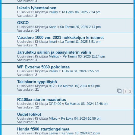
Vastaukset:
3
Iskarin lyhentäminen
Uusin viesti Kirjoittaja
Pallisti
«
To Helmi 06, 2025 2:24 pm
Vastaukset:
8
OSCO
Uusin viesti Kirjoittaja
Kode
«
Su Tammi 26, 2025 2:14 pm
Vastaukset:
14
Varadero 1000 vm. 2021 nokkaketjun kiristimet
Uusin viesti Kirjoittaja
Ilmari
«
La Tammi 11, 2025 3:51 pm
Vastaukset:
3
Jarruletku säiliön ja pääsylinterin väliin
Uusin viesti Kirjoittaja
Melitos
«
Pe Tammi 03, 2025 11:14 pm
Vastaukset:
3
WP Extreme 5060 pohdintaa
Uusin viesti Kirjoittaja
Pallisti
«
Ti Joulu 31, 2024 2:55 pm
Vastaukset:
2
Takiskarin typpitäyttö
Uusin viesti Kirjoittaja
B12
«
Pe Marras 15, 2024 8:47 pm
Vastaukset:
21
1
2
R1100xx startin maadoitus
Uusin viesti Kirjoittaja
DRZ400
«
Su Marras 03, 2024 12:46 pm
Vastaukset:
12
Uudet lohkot
Uusin viesti Kirjoittaja
Mikey
«
Pe Loka 04, 2024 10:59 pm
Vastaukset:
3
Honda ft500 starttiongelmaa
Uusin viesti Kirjoittaja
ceevu
«
Ke Syys 18, 2024 6:12 pm