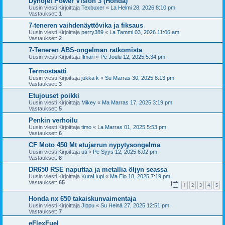
Dynojet Power Vision 3 (Honda)
Uusin viesti Kirjoittaja
Texbuxer
«
La Helmi 28, 2026 8:10 pm
Vastaukset:
1
7-teneren vaihdenäyttövika ja fiksaus
Uusin viesti Kirjoittaja
perry389
«
La Tammi 03, 2026 11:06 am
Vastaukset:
2
7-Teneren ABS-ongelman ratkomista
Uusin viesti Kirjoittaja
Ilmari
«
Pe Joulu 12, 2025 5:34 pm
Termostaatti
Uusin viesti Kirjoittaja
jukka k
«
Su Marras 30, 2025 8:13 pm
Vastaukset:
3
Etujouset poikki
Uusin viesti Kirjoittaja
Mikey
«
Ma Marras 17, 2025 3:19 pm
Vastaukset:
5
Penkin verhoilu
Uusin viesti Kirjoittaja
timo
«
La Marras 01, 2025 5:53 pm
Vastaukset:
6
CF Moto 450 Mt etujarrun nypytysongelma
Uusin viesti Kirjoittaja
uti
«
Pe Syys 12, 2025 6:02 pm
Vastaukset:
8
DR650 RSE naputtaa ja metallia öljyn seassa
Uusin viesti Kirjoittaja
KuraHupi
«
Ma Elo 18, 2025 7:19 pm
Vastaukset:
65
1
2
3
4
5
Honda nx 650 takaiskunvaimentaja
Uusin viesti Kirjoittaja
Jippu
«
Su Heinä 27, 2025 12:51 pm
Vastaukset:
7
eFlexFuel