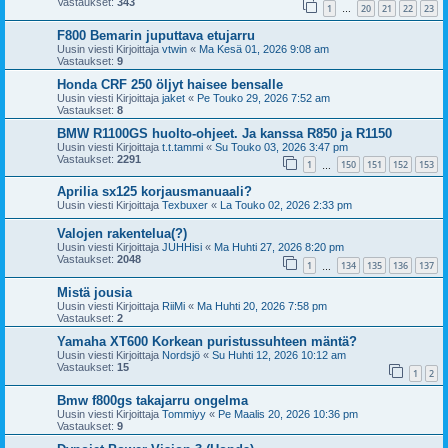
Vastaukset:
343
1
20
21
22
23
…
F800 Bemarin juputtava etujarru
Uusin viesti Kirjoittaja
vtwin
«
Ma Kesä 01, 2026 9:08 am
Vastaukset:
9
Honda CRF 250 öljyt haisee bensalle
Uusin viesti Kirjoittaja
jaket
«
Pe Touko 29, 2026 7:52 am
Vastaukset:
8
BMW R1100GS huolto-ohjeet. Ja kanssa R850 ja R1150
Uusin viesti Kirjoittaja
t.t.tammi
«
Su Touko 03, 2026 3:47 pm
Vastaukset:
2291
1
150
151
152
153
…
Aprilia sx125 korjausmanuaali?
Uusin viesti Kirjoittaja
Texbuxer
«
La Touko 02, 2026 2:33 pm
Valojen rakentelua(?)
Uusin viesti Kirjoittaja
JUHHisi
«
Ma Huhti 27, 2026 8:20 pm
Vastaukset:
2048
1
134
135
136
137
…
Mistä jousia
Uusin viesti Kirjoittaja
RiiMi
«
Ma Huhti 20, 2026 7:58 pm
Vastaukset:
2
Yamaha XT600 Korkean puristussuhteen mäntä?
Uusin viesti Kirjoittaja
Nordsjö
«
Su Huhti 12, 2026 10:12 am
Vastaukset:
15
1
2
Bmw f800gs takajarru ongelma
Uusin viesti Kirjoittaja
Tommiyy
«
Pe Maalis 20, 2026 10:36 pm
Vastaukset:
9