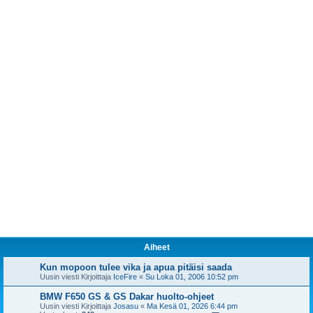
Aiheet
Kun mopoon tulee vika ja apua pitäisi saada
Uusin viesti Kirjoittaja
IceFire
«
Su Loka 01, 2006 10:52 pm
BMW F650 GS & GS Dakar huolto-ohjeet
Uusin viesti Kirjoittaja
Josasu
«
Ma Kesä 01, 2026 6:44 pm