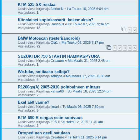
KTM 525 SX reistaa
Uusin viesti Kirjoittaja
Jakke N
«
La Touko 10, 2025 6:04 pm
Vastaukset:
1
Kiinalaiset kopiokaasarit, kokemuksia?
Uusin viesti Kirjoittaja
Dassault
«
Ke Touko 07, 2025 9:34 am
Vastaukset:
18
1
2
BMW Motoscan (testeri/android)
Uusin viesti Kirjoittaja
Ola1
«
Ma Touko 05, 2025 7:17 pm
Vastaukset:
72
1
2
3
4
5
SUZUKI DR 750 STARTIN HAMMASPYÖRÄ
Uusin viesti Kirjoittaja
Creature
«
Ma Maalis 31, 2025 2:48 pm
Vastaukset:
1
We-bike, soittaako kelloja?
Uusin viesti Kirjoittaja
Arhippa
«
Ma Maalis 17, 2025 11:30 am
Vastaukset:
4
R1200gs(A) 2005-2010 polttoaineen mittaus
Uusin viesti Kirjoittaja
karisa60
«
Su Maalis 16, 2025 12:54 pm
Vastaukset:
2
Exel a60 vanne?
Uusin viesti Kirjoittaja
Ilmari
«
To Maalis 06, 2025 7:50 pm
Vastaukset:
5
KTM 690 R rengas setin sopivuus
Uusin viesti Kirjoittaja
EJS
«
Ke Helmi 12, 2025 11:40 am
Vastaukset:
2
Ortopedinen geeli satulaan
Uusin viesti Kirjoittaja
Creature
«
Ti Helmi 11, 2025 6:14 pm