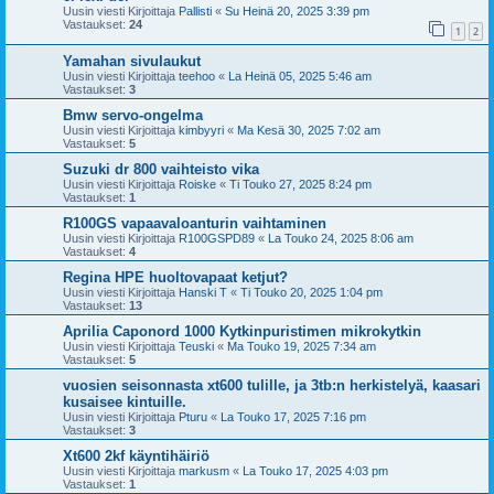
Uusin viesti Kirjoittaja
Pallisti
«
Su Heinä 20, 2025 3:39 pm
Vastaukset:
24
1
2
Yamahan sivulaukut
Uusin viesti Kirjoittaja
teehoo
«
La Heinä 05, 2025 5:46 am
Vastaukset:
3
Bmw servo-ongelma
Uusin viesti Kirjoittaja
kimbyyri
«
Ma Kesä 30, 2025 7:02 am
Vastaukset:
5
Suzuki dr 800 vaihteisto vika
Uusin viesti Kirjoittaja
Roiske
«
Ti Touko 27, 2025 8:24 pm
Vastaukset:
1
R100GS vapaavaloanturin vaihtaminen
Uusin viesti Kirjoittaja
R100GSPD89
«
La Touko 24, 2025 8:06 am
Vastaukset:
4
Regina HPE huoltovapaat ketjut?
Uusin viesti Kirjoittaja
Hanski T
«
Ti Touko 20, 2025 1:04 pm
Vastaukset:
13
Aprilia Caponord 1000 Kytkinpuristimen mikrokytkin
Uusin viesti Kirjoittaja
Teuski
«
Ma Touko 19, 2025 7:34 am
Vastaukset:
5
vuosien seisonnasta xt600 tulille, ja 3tb:n herkistelyä, kaasari
kusaisee kintuille.
Uusin viesti Kirjoittaja
Pturu
«
La Touko 17, 2025 7:16 pm
Vastaukset:
3
Xt600 2kf käyntihäiriö
Uusin viesti Kirjoittaja
markusm
«
La Touko 17, 2025 4:03 pm
Vastaukset:
1