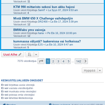
Vastaukset:
11
KTM 990 mittaristo sekosi kun akku hajosi
Uusin viesti Kirjoittaja
SamiT
«
La Syys 07, 2024 9:53 am
Vastaukset:
4
Mistä BMW 650 X Challenge vaihdepoljin
Uusin viesti Kirjoittaja
DRZ400
«
La Elo 17, 2024 3:39 pm
Vastaukset:
12
BMW/abs yms vaivoja
Uusin viesti Kirjoittaja
hana-
«
Pe Elo 16, 2024 10:00 pm
Vastaukset:
12
kummassa välystä? laakereissa vai holkeissa?
Uusin viesti Kirjoittaja
EJS
«
La Elo 10, 2024 9:47 am
Vastaukset:
5
Uusi Aihe
Sivu
1
/
142
1
2
3
4
5
142
Seuraava
7076 viestiketjua
…
Hyppää
KESKUSTELUALUEEN OIKEUDET
Et voi
kirjoittaa uusia viestejä
Et voi
vastata viestiketjuihin
Et voi
muokata omia viestejäsi
Et voi
poistaa omia viestejäsi
Et voi
lähettää liitetiedostoja