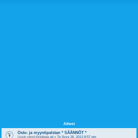
Aiheet
Osto- ja myyntipalstan * SÄÄNNÖT *
Uusin viesti Kirjoittaja
uti
«
To Syys 26, 2013 8:57 pm