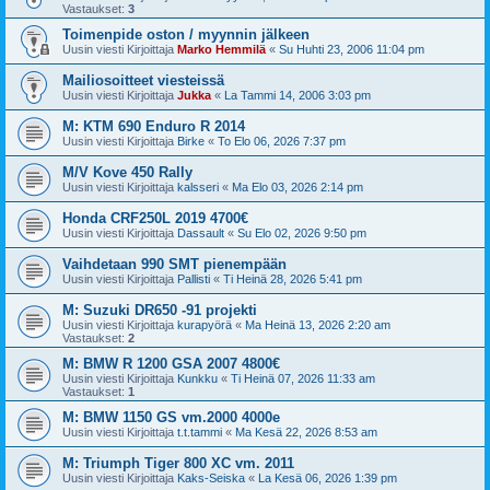
Vastaukset:
3
Toimenpide oston / myynnin jälkeen
Uusin viesti Kirjoittaja
Marko Hemmilä
«
Su Huhti 23, 2006 11:04 pm
Mailiosoitteet viesteissä
Uusin viesti Kirjoittaja
Jukka
«
La Tammi 14, 2006 3:03 pm
M: KTM 690 Enduro R 2014
Uusin viesti Kirjoittaja
Birke
«
To Elo 06, 2026 7:37 pm
M/V Kove 450 Rally
Uusin viesti Kirjoittaja
kalsseri
«
Ma Elo 03, 2026 2:14 pm
Honda CRF250L 2019 4700€
Uusin viesti Kirjoittaja
Dassault
«
Su Elo 02, 2026 9:50 pm
Vaihdetaan 990 SMT pienempään
Uusin viesti Kirjoittaja
Pallisti
«
Ti Heinä 28, 2026 5:41 pm
M: Suzuki DR650 -91 projekti
Uusin viesti Kirjoittaja
kurapyörä
«
Ma Heinä 13, 2026 2:20 am
Vastaukset:
2
M: BMW R 1200 GSA 2007 4800€
Uusin viesti Kirjoittaja
Kunkku
«
Ti Heinä 07, 2026 11:33 am
Vastaukset:
1
M: BMW 1150 GS vm.2000 4000e
Uusin viesti Kirjoittaja
t.t.tammi
«
Ma Kesä 22, 2026 8:53 am
M: Triumph Tiger 800 XC vm. 2011
Uusin viesti Kirjoittaja
Kaks-Seiska
«
La Kesä 06, 2026 1:39 pm