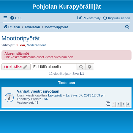
Pohjolan Kurapyöräilijät
UKK
Rekisteröidy
Kirjaudu sisään
E
Etusivu
Tavaratori
Moottoripyörät
t
Moottoripyörät
s
Valvojat:
Jukka
,
Moderaattorit
i
Alueen säännöt
3kk koskemattomana olleet viestit siivotaan pois
Etsi
Tarkennettu haku
Uusi Aihe
12 viestiketjua • Sivu
1
/
1
Tiedotteet
Vanhat viestit siivotaan
Uusin viesti Kirjoittaja
Lakupilotti
«
La Syys 07, 2013 12:59 pm
Lähetetty Sijainti:
T&N
Vastaukset:
49
1
2
3
4