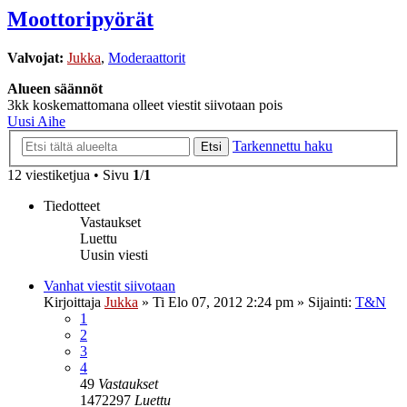
Moottoripyörät
Valvojat:
Jukka
,
Moderaattorit
Alueen säännöt
3kk koskemattomana olleet viestit siivotaan pois
Uusi Aihe
Tarkennettu haku
Etsi
12 viestiketjua • Sivu
1
/
1
Tiedotteet
Vastaukset
Luettu
Uusin viesti
Vanhat viestit siivotaan
Kirjoittaja
Jukka
»
Ti Elo 07, 2012 2:24 pm
» Sijainti:
T&N
1
2
3
4
49
Vastaukset
1472297
Luettu