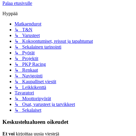
Palaa etusivulle
Hyppää
Matkaendurot
↳ T&N
↳ Varusteet
↳ Kokoontumiset, reissut ja tapahtumat
↳ Sekalainen tarinointi
↳ Pyörät
↳ Projektit
↳ PKP Racing
↳ Renkaat
↳ Navigointi
↳ Kaupalliset viestit
↳ Leikkikenttä
Tavaratori
↳ Moottoripyörät
↳ Osat, varusteet ja tarvikkeet
↳ Sekalaiset
Keskustelualueen oikeudet
Et voi
kirjoittaa uusia viestejä