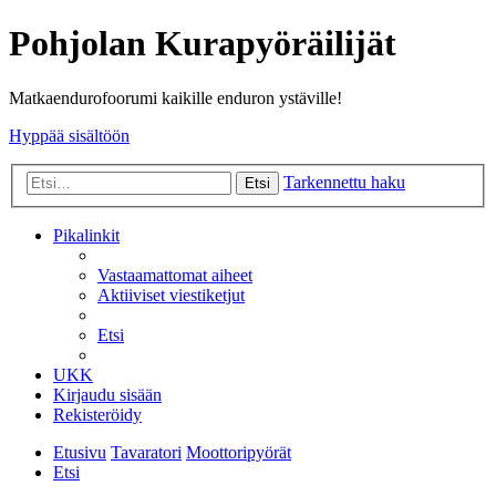
Pohjolan Kurapyöräilijät
Matkaendurofoorumi kaikille enduron ystäville!
Hyppää sisältöön
Tarkennettu haku
Etsi
Pikalinkit
Vastaamattomat aiheet
Aktiiviset viestiketjut
Etsi
UKK
Kirjaudu sisään
Rekisteröidy
Etusivu
Tavaratori
Moottoripyörät
Etsi