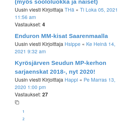
(myös soololuokka ja naiset)
Uusin viesti Kirjoittaja
THä
«
Ti Loka 05, 2021
11:56 am
Vastaukset:
4
Enduron MM-kisat Saarenmaalla
Uusin viesti Kirjoittaja
Hsippe
«
Ke Heinä 14,
2021 9:32 am
Kyrösjärven Seudun MP-kerhon
sarjaenskat 2018-, nyt 2020!
Uusin viesti Kirjoittaja
Happi
«
Pe Marras 13,
2020 1:00 pm
Vastaukset:
27
1
2