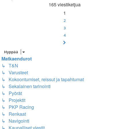
165 viestiketjua
1
2
3
4
Seuraava
Hyppää
Matkaendurot
↳ T&N
↳ Varusteet
↳ Kokoontumiset, reissut ja tapahtumat
↳ Sekalainen tarinointi
↳ Pyörät
↳ Projektit
↳ PKP Racing
↳ Renkaat
↳ Navigointi
↳ Kaupalliset viestit