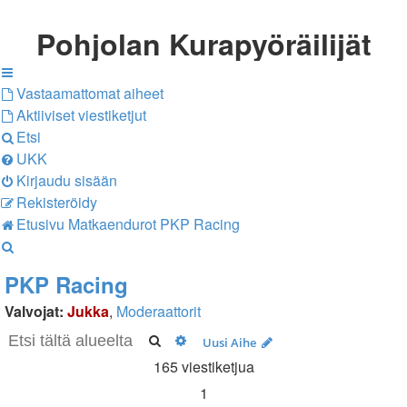
Pohjolan Kurapyöräilijät
Vastaamattomat aiheet
Aktiiviset viestiketjut
Etsi
UKK
Kirjaudu sisään
Rekisteröidy
Etusivu
Matkaendurot
PKP Racing
Etsi
PKP Racing
Valvojat:
Jukka
,
Moderaattorit
Etsi
Tarkennettu haku
Uusi Aihe
165 viestiketjua
1