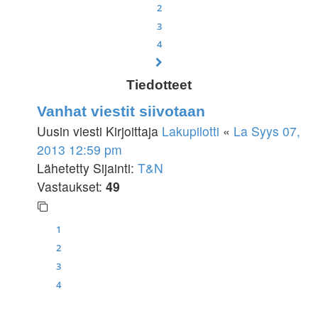
2
3
4
Seuraava
Tiedotteet
Vanhat viestit siivotaan
Uusin viesti Kirjoittaja
Lakupilotti
«
La Syys 07,
2013 12:59 pm
Lähetetty Sijainti:
T&N
Vastaukset:
49
1
2
3
4