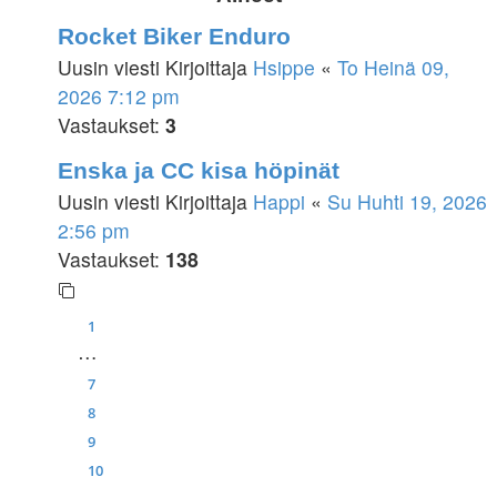
Rocket Biker Enduro
Uusin viesti Kirjoittaja
Hsippe
«
To Heinä 09,
2026 7:12 pm
Vastaukset:
3
Enska ja CC kisa höpinät
Uusin viesti Kirjoittaja
Happi
«
Su Huhti 19, 2026
2:56 pm
Vastaukset:
138
1
…
7
8
9
10