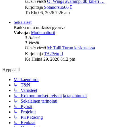
Uusin viesti
O: Wings avarampi db-killeri …
Näytä
Kirjoittaja
Sotanorsu666
uusin
To Elo 06, 2026 7:26 am
viesti
Sekalaiset
Kaikki muu nurkissa pyörivä
Valvoja:
Moderaattorit
3
Aiheet
3
Viestit
Uusin viesti
M: Talli Turun keskustassa
Näytä
Kirjoittaja
TA-Petu
uusin
Ke Heinä 29, 2026 8:12 pm
viesti
Hyppää
Matkaendurot
↳ T&N
↳ Varusteet
↳ Kokoontumiset, reissut ja tapahtumat
↳ Sekalainen tarinointi
↳ Pyörät
↳ Projektit
↳ PKP Racing
↳ Renkaat