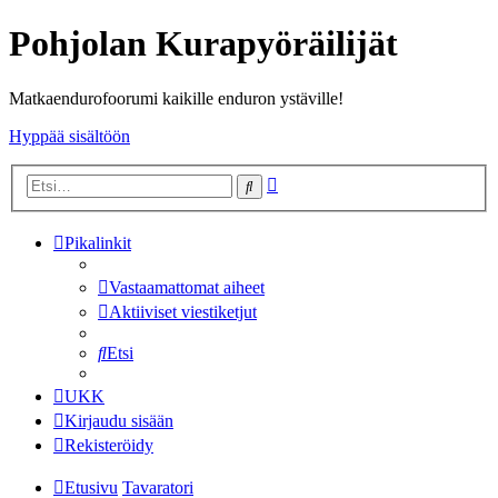
Pohjolan Kurapyöräilijät
Matkaendurofoorumi kaikille enduron ystäville!
Hyppää sisältöön
Tarkennettu
Etsi
haku
Pikalinkit
Vastaamattomat aiheet
Aktiiviset viestiketjut
Etsi
UKK
Kirjaudu sisään
Rekisteröidy
Etusivu
Tavaratori