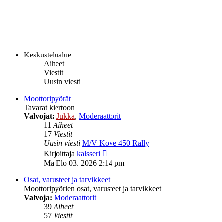
Keskustelualue
Aiheet
Viestit
Uusin viesti
Moottoripyörät
Tavarat kiertoon
Valvojat:
Jukka
,
Moderaattorit
11
Aiheet
17
Viestit
Uusin viesti
M/V Kove 450 Rally
Näytä
Kirjoittaja
kalsseri
uusin
Ma Elo 03, 2026 2:14 pm
viesti
Osat, varusteet ja tarvikkeet
Moottoripyörien osat, varusteet ja tarvikkeet
Valvoja:
Moderaattorit
39
Aiheet
57
Viestit