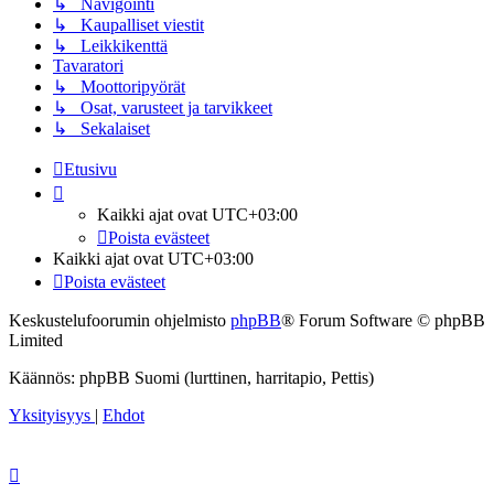
↳ Navigointi
↳ Kaupalliset viestit
↳ Leikkikenttä
Tavaratori
↳ Moottoripyörät
↳ Osat, varusteet ja tarvikkeet
↳ Sekalaiset
Etusivu
Kaikki ajat ovat
UTC+03:00
Poista evästeet
Kaikki ajat ovat
UTC+03:00
Poista evästeet
Keskustelufoorumin ohjelmisto
phpBB
® Forum Software © phpBB
Limited
Käännös: phpBB Suomi (lurttinen, harritapio, Pettis)
Yksityisyys
|
Ehdot