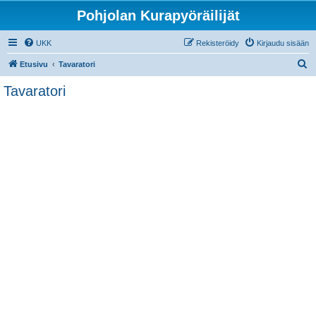
Pohjolan Kurapyöräilijät
UKK
Rekisteröidy
Kirjaudu sisään
E
Etusivu
Tavaratori
t
Tavaratori
s
i