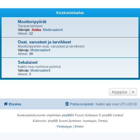
Keskustelualue
Moottoripyörät
Tavarat kiertoon
Valvojat:
Jukka
,
Moderaattorit
Aiheet:
12
Osat, varusteet ja tarvikkeet
Moottoripyörien osat, varusteet ja tarvikkeet
Valvoja:
Moderaattorit
Aiheet:
39
Sekalaiset
Kaikki muu nurkissa pyörivä
Valvoja:
Moderaattorit
Aiheet:
3
Hyppää
Etusivu
Poista evästeet
Kaikki ajat ovat
UTC+03:00
Keskustelufoorumin ohjelmisto
phpBB
® Forum Software © phpBB Limited
Käännös: phpBB Suomi (lurttinen, harritapio, Pettis)
Yksityisyys
|
Ehdot