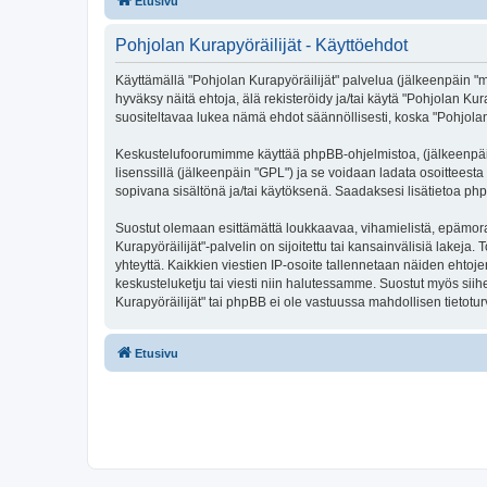
Etusivu
Pohjolan Kurapyöräilijät - Käyttöehdot
Käyttämällä "Pohjolan Kurapyöräilijät" palvelua (jälkeenpäin "m
hyväksy näitä ehtoja, älä rekisteröidy ja/tai käytä "Pohjolan
suositeltavaa lukea nämä ehdot säännöllisesti, koska "Pohjolan K
Keskustelufoorumimme käyttää phpBB-ohjelmistoa, (jälkeenpäin 
lisenssillä (jälkeenpäin "GPL") ja se voidaan ladata osoitteesta
sopivana sisältönä ja/tai käytöksenä. Saadaksesi lisätietoa php
Suostut olemaan esittämättä loukkaavaa, vihamielistä, epämoraa
Kurapyöräilijät"-palvelin on sijoitettu tai kansainvälisiä lakeja.
yhteyttä. Kaikkien viestien IP-osoite tallennetaan näiden ehtoj
keskusteluketju tai viesti niin halutessamme. Suostut myös siihe
Kurapyöräilijät" tai phpBB ei ole vastuussa mahdollisen tietotur
Etusivu