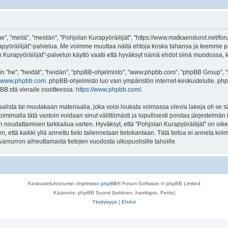
e", "meitä", "meidän", "Pohjolan Kurapyöräilijät", "https://www.matkaendurot.net/fo
 Kurapyöräilijät"-palvelua. Me voimme muuttaa näitä ehtoja koska tahansa ja teem
urapyöräilijät"-palvelun käyttö vaatii että hyväksyt nämä ehdot siinä muodossa, kuin
"he", "heidät", "heidän", "phpBB-ohjelmisto", "www.phpbb.com", "phpBB Group", "ph
www.phpbb.com
. phpBB-ohjelmisto luo vain ympäristön internet-keskustelulle. php
BB:stä vieraile osoitteessa:
https://www.phpbb.com/
.
lista tai muutakaan materiaalia, joka voisi loukata voimassa olevia lakeja oli se
 Toimimalla tätä vastoin voidaan sinut välittömästi ja lopullisesti poistaa järjestelmän
en noudattamisen tarkkailua varten. Hyväksyt, että "Pohjolan Kurapyöräilijät" on oik
n, että kaikki yllä annettu tieto tallennetaan tietokantaan. Tätä tietoa ei anneta 
vamurron aiheuttamasta tietojen vuodosta ulkopuolisille tahoille.
Keskustelufoorumin ohjelmisto
phpBB
® Forum Software © phpBB Limited
Käännös: phpBB Suomi (lurttinen, harritapio, Pettis)
Yksityisyys
|
Ehdot