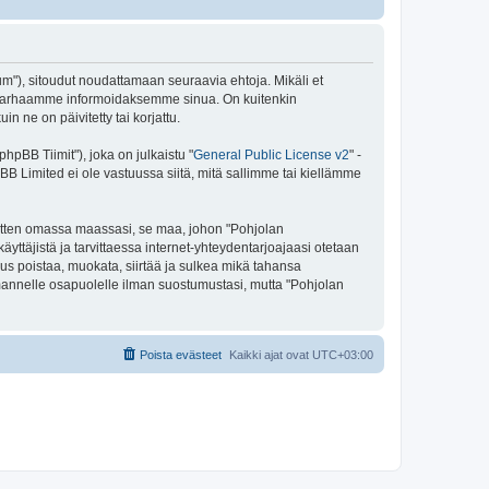
rum"), sitoudut noudattamaan seuraavia ehtoja. Mikäli et
me parhaamme informoidaksemme sinua. On kuitenkin
 ne on päivitetty tai korjattu.
pBB Tiimit"), joka on julkaistu "
General Public License v2
" -
BB Limited ei ole vastuussa siitä, mitä sallimme tai kiellämme
 sitten omassa maassasi, se maa, johon "Pohjolan
 käyttäjistä ja tarvittaessa internet-yhteydentarjoajaasi otetaan
eus poistaa, muokata, siirtää ja sulkea mikä tahansa
kolmannelle osapuolelle ilman suostumustasi, mutta "Pohjolan
Poista evästeet
Kaikki ajat ovat
UTC+03:00