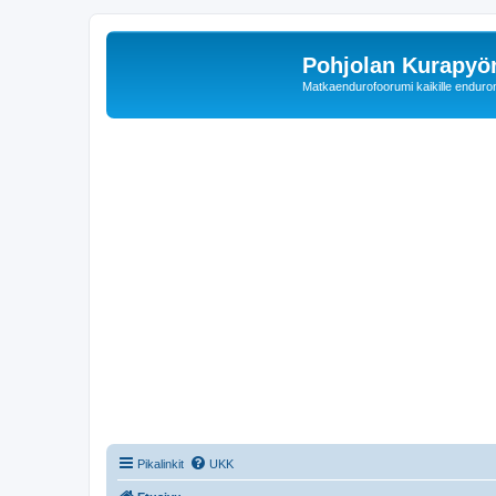
Pohjolan Kurapyörä
Matkaendurofoorumi kaikille enduron 
Pikalinkit
UKK