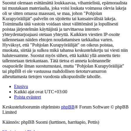
Suostut olemaan esittämättä loukkaavaa, vihamielistä, epämoraalista
tai muutakaan materiaalia, joka voisi loukata voimassa olevia lakeja
oli se sitten omassa maassasi, se maa, johon "Pohjolan
Kurapyöräilijät"-palvelin on sijoitettu tai kansainvälisiä lakeja.
Toimimalla tätä vastoin voidaan sinut välittömästi ja lopullisesti
poistaa järjestelmän käyttäjistä ja tarvittaessa internet-
yhteydentarjoajaasi otetaan yhteyttä. Kaikkien viestien IP-osoite
tallennetaan näiden ehtojen noudattamisen tarkkailua varten.
Hyväksyt, että "Pohjolan Kurapyöräilijät" on oikeus poistaa,
muokata, siirtää ja sulkea mikä tahansa keskusteluketju tai viesti niin
halutessamme. Suostut myös siihen, että kaikki yllä annettu tieto
tallennetaan tietokantaan. Tätä tietoa ei anneta kolmannelle
osapuolelle ilman suostumustasi, mutta "Pohjolan Kurapyöräilijät"
tai phpBB ei ole vastuussa mahdollisen tietoturvamurron
aiheuttamasta tietojen vuodosta ulkopuolisille tahoille.
Etusivu
Kaikki ajat ovat
UTC+03:00
Poista evästeet
Keskustelufoorumin ohjelmisto
phpBB
® Forum Software © phpBB
Limited
Käännös: phpBB Suomi (lurttinen, harritapio, Pettis)