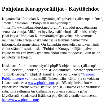
Pohjolan Kurapyöräilijät - Käyttöehdot
Käyttämällä "Pohjolan Kurapyöräilijät" palvelua (jälkeenpäin "me",
"meitä", "meidän", "Pohjolan Kurapyöräilijät",
"https://www.matkaendurot.net/forum"), sitoudut noudattamaan
seuraavia ehtoja. Mikäli et hyväksy näitä ehtoja, älä rekisteröidy
ja/tai käytä "Pohjolan Kurapyöräilijät"-palvelua. Me voimme
muuttaa näitä ehtoja koska tahansa ja teemme parhaamme
informoidaksemme sinua. On kuitenkin suositeltavaa lukea nämä
ehdot säännöllisesti, koska "Pohjolan Kurapyöräilijät"-palvelun
käyttö vaatii että hyväksyt nämä ehdot siinä muodossa, kuin ne on
päivitetty tai korjattu.
Keskustelufoorumimme käyttää phpBB-ohjelmistoa, (jälkeenpäin
"he", "heidät", "heidän", "phpBB-ohjelmisto", "www.phpbb.com",
"phpBB Group", "phpBB Tiimit"), joka on julkaistu "
General
Public License v2
" -lisenssillä (jälkeenpäin "GPL") ja se voidaan
ladata osoitteesta
www.phpbb.com
. phpBB-ohjelmisto luo vain
ympäristön internet-keskustelulle. phpBB Limited ei ole vastuussa
siitä, mitä sallimme tai kiellämme sopivana sisältönä ja/tai
käytöksenä. Saadaksesi lisätietoa phpBB:stä vieraile osoitteessa:
https://www.phpbb.com/
.