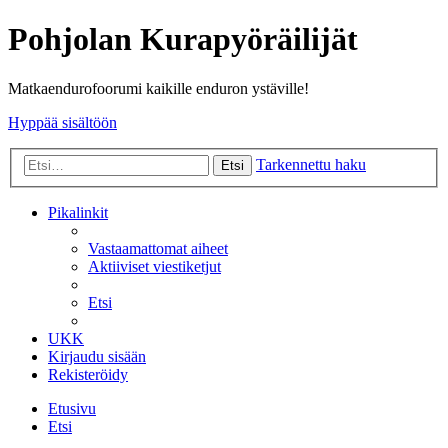
Pohjolan Kurapyöräilijät
Matkaendurofoorumi kaikille enduron ystäville!
Hyppää sisältöön
Tarkennettu haku
Etsi
Pikalinkit
Vastaamattomat aiheet
Aktiiviset viestiketjut
Etsi
UKK
Kirjaudu sisään
Rekisteröidy
Etusivu
Etsi