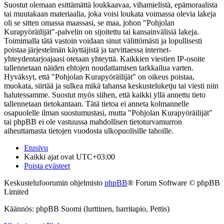
Suostut olemaan esittämättä loukkaavaa, vihamielistä, epämoraalista
tai muutakaan materiaalia, joka voisi loukata voimassa olevia lakeja
oli se sitten omassa maassasi, se maa, johon "Pohjolan
Kurapyöräilijät"-palvelin on sijoitettu tai kansainvälisiä lakeja.
Toimimalla tätä vastoin voidaan sinut välittömästi ja lopullisesti
poistaa järjestelmän käyttäjistä ja tarvittaessa internet-
yhteydentarjoajaasi otetaan yhteyttä. Kaikkien viestien IP-osoite
tallennetaan näiden ehtojen noudattamisen tarkkailua varten.
Hyväksyt, että "Pohjolan Kurapyöräilijät" on oikeus poistaa,
muokata, siirtää ja sulkea mikä tahansa keskusteluketju tai viesti niin
halutessamme. Suostut myös siihen, että kaikki yllä annettu tieto
tallennetaan tietokantaan. Tätä tietoa ei anneta kolmannelle
osapuolelle ilman suostumustasi, mutta "Pohjolan Kurapyöräilijät"
tai phpBB ei ole vastuussa mahdollisen tietoturvamurron
aiheuttamasta tietojen vuodosta ulkopuolisille tahoille.
Etusivu
Kaikki ajat ovat
UTC+03:00
Poista evästeet
Keskustelufoorumin ohjelmisto
phpBB
® Forum Software © phpBB
Limited
Käännös: phpBB Suomi (lurttinen, harritapio, Pettis)