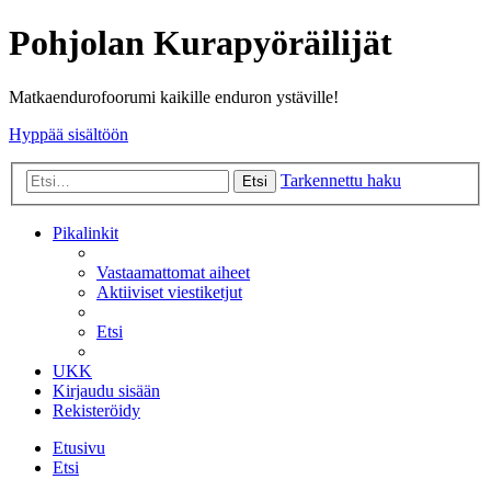
Pohjolan Kurapyöräilijät
Matkaendurofoorumi kaikille enduron ystäville!
Hyppää sisältöön
Tarkennettu haku
Etsi
Pikalinkit
Vastaamattomat aiheet
Aktiiviset viestiketjut
Etsi
UKK
Kirjaudu sisään
Rekisteröidy
Etusivu
Etsi