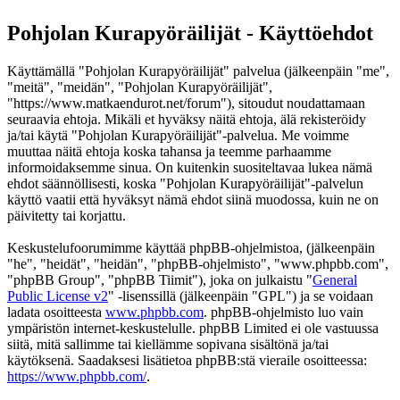
Pohjolan Kurapyöräilijät - Käyttöehdot
Käyttämällä "Pohjolan Kurapyöräilijät" palvelua (jälkeenpäin "me",
"meitä", "meidän", "Pohjolan Kurapyöräilijät",
"https://www.matkaendurot.net/forum"), sitoudut noudattamaan
seuraavia ehtoja. Mikäli et hyväksy näitä ehtoja, älä rekisteröidy
ja/tai käytä "Pohjolan Kurapyöräilijät"-palvelua. Me voimme
muuttaa näitä ehtoja koska tahansa ja teemme parhaamme
informoidaksemme sinua. On kuitenkin suositeltavaa lukea nämä
ehdot säännöllisesti, koska "Pohjolan Kurapyöräilijät"-palvelun
käyttö vaatii että hyväksyt nämä ehdot siinä muodossa, kuin ne on
päivitetty tai korjattu.
Keskustelufoorumimme käyttää phpBB-ohjelmistoa, (jälkeenpäin
"he", "heidät", "heidän", "phpBB-ohjelmisto", "www.phpbb.com",
"phpBB Group", "phpBB Tiimit"), joka on julkaistu "
General
Public License v2
" -lisenssillä (jälkeenpäin "GPL") ja se voidaan
ladata osoitteesta
www.phpbb.com
. phpBB-ohjelmisto luo vain
ympäristön internet-keskustelulle. phpBB Limited ei ole vastuussa
siitä, mitä sallimme tai kiellämme sopivana sisältönä ja/tai
käytöksenä. Saadaksesi lisätietoa phpBB:stä vieraile osoitteessa:
https://www.phpbb.com/
.