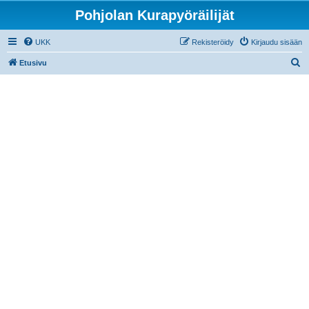
Pohjolan Kurapyöräilijät
UKK
Rekisteröidy
Kirjaudu sisään
E
Etusivu
t
s
i