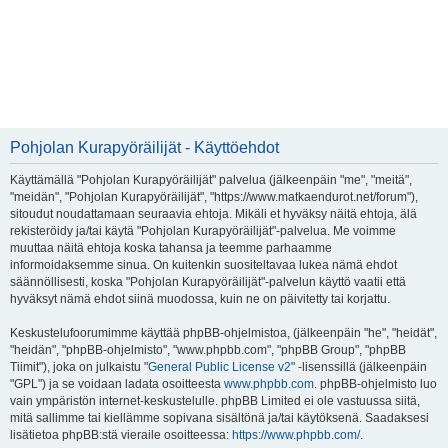
Pohjolan Kurapyöräilijät - Käyttöehdot
Käyttämällä "Pohjolan Kurapyöräilijät" palvelua (jälkeenpäin "me", "meitä",
"meidän", "Pohjolan Kurapyöräilijät", "https://www.matkaendurot.net/forum"),
sitoudut noudattamaan seuraavia ehtoja. Mikäli et hyväksy näitä ehtoja, älä
rekisteröidy ja/tai käytä "Pohjolan Kurapyöräilijät"-palvelua. Me voimme
muuttaa näitä ehtoja koska tahansa ja teemme parhaamme
informoidaksemme sinua. On kuitenkin suositeltavaa lukea nämä ehdot
säännöllisesti, koska "Pohjolan Kurapyöräilijät"-palvelun käyttö vaatii että
hyväksyt nämä ehdot siinä muodossa, kuin ne on päivitetty tai korjattu.
Keskustelufoorumimme käyttää phpBB-ohjelmistoa, (jälkeenpäin "he", "heidät",
"heidän", "phpBB-ohjelmisto", "www.phpbb.com", "phpBB Group", "phpBB
Tiimit"), joka on julkaistu "
General Public License v2
" -lisenssillä (jälkeenpäin
"GPL") ja se voidaan ladata osoitteesta
www.phpbb.com
. phpBB-ohjelmisto luo
vain ympäristön internet-keskustelulle. phpBB Limited ei ole vastuussa siitä,
mitä sallimme tai kiellämme sopivana sisältönä ja/tai käytöksenä. Saadaksesi
lisätietoa phpBB:stä vieraile osoitteessa:
https://www.phpbb.com/
.