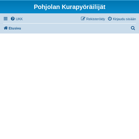
Pohjolan Kurapyöräilijät
UKK
Rekisteröidy
Kirjaudu sisään
E
Etusivu
t
s
i