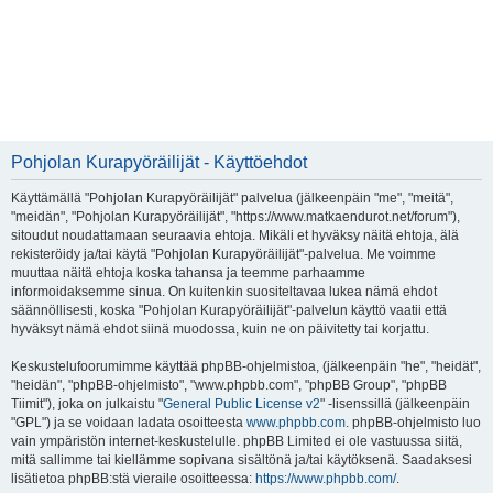
Pohjolan Kurapyöräilijät - Käyttöehdot
Käyttämällä "Pohjolan Kurapyöräilijät" palvelua (jälkeenpäin "me", "meitä",
"meidän", "Pohjolan Kurapyöräilijät", "https://www.matkaendurot.net/forum"),
sitoudut noudattamaan seuraavia ehtoja. Mikäli et hyväksy näitä ehtoja, älä
rekisteröidy ja/tai käytä "Pohjolan Kurapyöräilijät"-palvelua. Me voimme
muuttaa näitä ehtoja koska tahansa ja teemme parhaamme
informoidaksemme sinua. On kuitenkin suositeltavaa lukea nämä ehdot
säännöllisesti, koska "Pohjolan Kurapyöräilijät"-palvelun käyttö vaatii että
hyväksyt nämä ehdot siinä muodossa, kuin ne on päivitetty tai korjattu.
Keskustelufoorumimme käyttää phpBB-ohjelmistoa, (jälkeenpäin "he", "heidät",
"heidän", "phpBB-ohjelmisto", "www.phpbb.com", "phpBB Group", "phpBB
Tiimit"), joka on julkaistu "
General Public License v2
" -lisenssillä (jälkeenpäin
"GPL") ja se voidaan ladata osoitteesta
www.phpbb.com
. phpBB-ohjelmisto luo
vain ympäristön internet-keskustelulle. phpBB Limited ei ole vastuussa siitä,
mitä sallimme tai kiellämme sopivana sisältönä ja/tai käytöksenä. Saadaksesi
lisätietoa phpBB:stä vieraile osoitteessa:
https://www.phpbb.com/
.