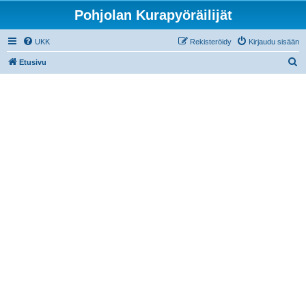
Pohjolan Kurapyöräilijät
UKK
Rekisteröidy
Kirjaudu sisään
E
Etusivu
t
s
i