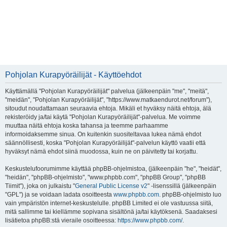
Pohjolan Kurapyöräilijät - Käyttöehdot
Käyttämällä "Pohjolan Kurapyöräilijät" palvelua (jälkeenpäin "me", "meitä",
"meidän", "Pohjolan Kurapyöräilijät", "https://www.matkaendurot.net/forum"),
sitoudut noudattamaan seuraavia ehtoja. Mikäli et hyväksy näitä ehtoja, älä
rekisteröidy ja/tai käytä "Pohjolan Kurapyöräilijät"-palvelua. Me voimme
muuttaa näitä ehtoja koska tahansa ja teemme parhaamme
informoidaksemme sinua. On kuitenkin suositeltavaa lukea nämä ehdot
säännöllisesti, koska "Pohjolan Kurapyöräilijät"-palvelun käyttö vaatii että
hyväksyt nämä ehdot siinä muodossa, kuin ne on päivitetty tai korjattu.
Keskustelufoorumimme käyttää phpBB-ohjelmistoa, (jälkeenpäin "he", "heidät",
"heidän", "phpBB-ohjelmisto", "www.phpbb.com", "phpBB Group", "phpBB
Tiimit"), joka on julkaistu "
General Public License v2
" -lisenssillä (jälkeenpäin
"GPL") ja se voidaan ladata osoitteesta
www.phpbb.com
. phpBB-ohjelmisto luo
vain ympäristön internet-keskustelulle. phpBB Limited ei ole vastuussa siitä,
mitä sallimme tai kiellämme sopivana sisältönä ja/tai käytöksenä. Saadaksesi
lisätietoa phpBB:stä vieraile osoitteessa:
https://www.phpbb.com/
.