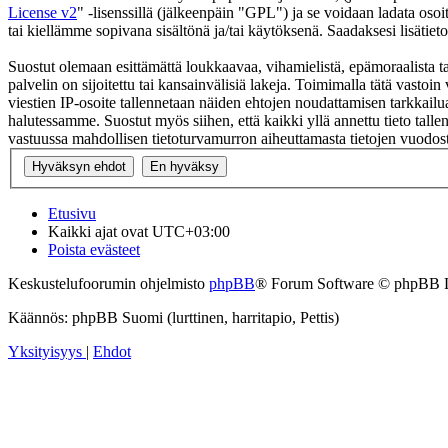
License v2
" -lisenssillä (jälkeenpäin "GPL") ja se voidaan ladata osoi
tai kiellämme sopivana sisältönä ja/tai käytöksenä. Saadaksesi lisätiet
Suostut olemaan esittämättä loukkaavaa, vihamielistä, epämoraalista ta
palvelin on sijoitettu tai kansainvälisiä lakeja. Toimimalla tätä vastoin 
viestien IP-osoite tallennetaan näiden ehtojen noudattamisen tarkkailua
halutessamme. Suostut myös siihen, että kaikki yllä annettu tieto tall
vastuussa mahdollisen tietoturvamurron aiheuttamasta tietojen vuodosta
Etusivu
Kaikki ajat ovat
UTC+03:00
Poista evästeet
Keskustelufoorumin ohjelmisto
phpBB
® Forum Software © phpBB 
Käännös: phpBB Suomi (lurttinen, harritapio, Pettis)
Yksityisyys
|
Ehdot