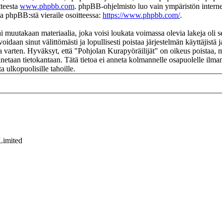
tteesta
www.phpbb.com
. phpBB-ohjelmisto luo vain ympäristön interne
oa phpBB:stä vieraile osoitteessa:
https://www.phpbb.com/
.
i muutakaan materiaalia, joka voisi loukata voimassa olevia lakeja oli 
voidaan sinut välittömästi ja lopullisesti poistaa järjestelmän käyttäjistä
 varten. Hyväksyt, että "Pohjolan Kurapyöräilijät" on oikeus poistaa, mu
ennetaan tietokantaan. Tätä tietoa ei anneta kolmannelle osapuolelle ilm
 ulkopuolisille tahoille.
Limited