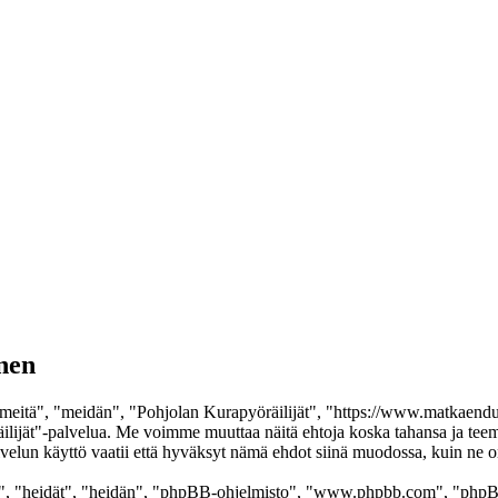
nen
meitä", "meidän", "Pohjolan Kurapyöräilijät", "https://www.matkaendur
yöräilijät"-palvelua. Me voimme muuttaa näitä ehtoja koska tahansa ja
elun käyttö vaatii että hyväksyt nämä ehdot siinä muodossa, kuin ne on 
", "heidät", "heidän", "phpBB-ohjelmisto", "www.phpbb.com", "phpBB