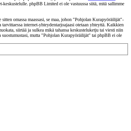
t-keskustelulle. phpBB Limited ei ole vastuussa siitä, mitä sallimme
se sitten omassa maassasi, se maa, johon "Pohjolan Kurapyöräilijät"-
 ja tarvittaessa internet-yhteydentarjoajaasi otetaan yhteyttä. Kaikkien
okata, siirtää ja sulkea mikä tahansa keskusteluketju tai viesti niin
an suostumustasi, mutta "Pohjolan Kurapyöräilijät" tai phpBB ei ole