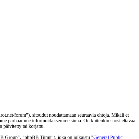
ot.net/forum"), sitoudut noudattamaan seuraavia ehtoja. Mikäli et
 teemme parhaamme informoidaksemme sinua. On kuitenkin suositeltavaa
päivitetty tai korjattu.
 Group", "phpBB Tiimit"), joka on julkaistu "
General Public