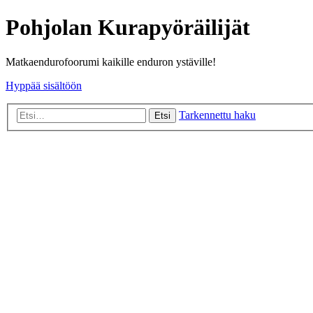
Pohjolan Kurapyöräilijät
Matkaendurofoorumi kaikille enduron ystäville!
Hyppää sisältöön
Tarkennettu haku
Etsi