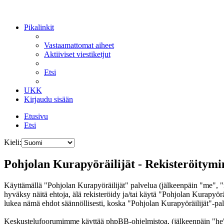
Pikalinkit
Vastaamattomat aiheet
Aktiiviset viestiketjut
Etsi
UKK
Kirjaudu sisään
Etusivu
Etsi
Kieli:
Pohjolan Kurapyöräilijät - Rekisteröitymi
Käyttämällä "Pohjolan Kurapyöräilijät" palvelua (jälkeenpäin "me", "
hyväksy näitä ehtoja, älä rekisteröidy ja/tai käytä "Pohjolan Kurap
lukea nämä ehdot säännöllisesti, koska "Pohjolan Kurapyöräilijät"-palv
Keskustelufoorumimme käyttää phpBB-ohjelmistoa, (jälkeenpäin "he