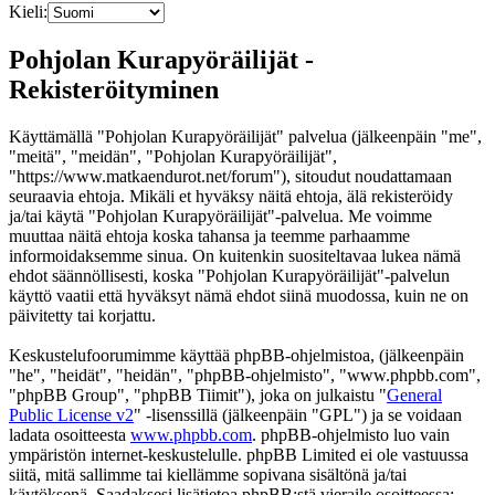
Kieli:
Pohjolan Kurapyöräilijät -
Rekisteröityminen
Käyttämällä "Pohjolan Kurapyöräilijät" palvelua (jälkeenpäin "me",
"meitä", "meidän", "Pohjolan Kurapyöräilijät",
"https://www.matkaendurot.net/forum"), sitoudut noudattamaan
seuraavia ehtoja. Mikäli et hyväksy näitä ehtoja, älä rekisteröidy
ja/tai käytä "Pohjolan Kurapyöräilijät"-palvelua. Me voimme
muuttaa näitä ehtoja koska tahansa ja teemme parhaamme
informoidaksemme sinua. On kuitenkin suositeltavaa lukea nämä
ehdot säännöllisesti, koska "Pohjolan Kurapyöräilijät"-palvelun
käyttö vaatii että hyväksyt nämä ehdot siinä muodossa, kuin ne on
päivitetty tai korjattu.
Keskustelufoorumimme käyttää phpBB-ohjelmistoa, (jälkeenpäin
"he", "heidät", "heidän", "phpBB-ohjelmisto", "www.phpbb.com",
"phpBB Group", "phpBB Tiimit"), joka on julkaistu "
General
Public License v2
" -lisenssillä (jälkeenpäin "GPL") ja se voidaan
ladata osoitteesta
www.phpbb.com
. phpBB-ohjelmisto luo vain
ympäristön internet-keskustelulle. phpBB Limited ei ole vastuussa
siitä, mitä sallimme tai kiellämme sopivana sisältönä ja/tai
käytöksenä. Saadaksesi lisätietoa phpBB:stä vieraile osoitteessa: