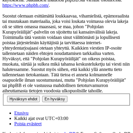
https://www.phpbb.com/
.
Suostut olemaan esittämättä loukkaavaa, vihamielistä, epämoraalista
tai muutakaan materiaalia, joka voisi loukata voimassa olevia lakeja
oli se sitten omassa maassasi, se maa, johon "Pohjolan
Kurapyöräilijät"-palvelin on sijoitettu tai kansainvälisiä lakeja.
Toimimalla tätä vastoin voidaan sinut välittömästi ja lopullisesti
poistaa järjestelmän käyttäjistä ja tarvittaessa internet-
yhteydentarjoajaasi otetaan yhteyttä. Kaikkien viestien IP-osoite
tallennetaan näiden ehtojen noudattamisen tarkkailua varten.
Hyväksyt, että "Pohjolan Kurapyöräilijät" on oikeus poistaa,
muokata, siirtää ja sulkea mikä tahansa keskusteluketju tai viesti niin
halutessamme. Suostut myös siihen, että kaikki yllä annettu tieto
tallennetaan tietokantaan. Tätä tietoa ei anneta kolmannelle
osapuolelle ilman suostumustasi, mutta "Pohjolan Kurapyöräilijät"
tai phpBB ei ole vastuussa mahdollisen tietoturvamurron
aiheuttamasta tietojen vuodosta ulkopuolisille tahoille.
Etusivu
Kaikki ajat ovat
UTC+03:00
Poista evästeet