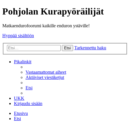
Pohjolan Kurapyöräilijät
Matkaendurofoorumi kaikille enduron ystäville!
Hyppää sisältöön
Tarkennettu haku
Etsi
Pikalinkit
Vastaamattomat aiheet
Aktiiviset viestiketjut
Etsi
UKK
Kirjaudu sisään
Etusivu
Etsi