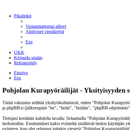
Pikalinkit
Vastaamattomat aiheet
Aktiiviset viestiketjut
Etsi
UKK
Kirjaudu sisään
Rekisteröidy
Etusivu
Etsi
Pohjolan Kurapyöräilijät - Yksityisyyden 
Tämä vakuutus selittää yksityiskohtaisesti, miten "Pohjolan Kurapyörä
ja phpBB:n (jälkeenpäin "he", "heitä", "heidän", "phpBB-ohjelmisto"
Tietojasi kerätään kahdella tavalla: Selaamalla "Pohjolan Kurapyöräilij
tiedostoihin. Ensimmäiset kaksi evästettä sisältävät tiedon käyttäjän 
evästeen, kun olet selannut joitakin viestejä "Pohjolan Kurapyöräilijät