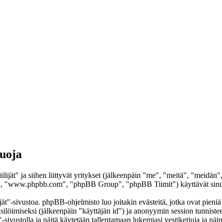
suoja
ilijät" ja siihen liittyvät yritykset (jälkeenpäin "me", "meitä", "meidä
, "www.phpbb.com", "phpBB Group", "phpBB Tiimit") käyttävät sinulta k
ät"-sivustoa. phpBB-ohjelmisto luo joitakin evästeitä, jotka ovat pieniä 
yksilöimiseksi (jälkeenpäin "käyttäjän id") ja anonyymin session tunnist
"-sivustolla ja näitä käytetään tallentamaan lukemiasi vestiketjuja ja nä