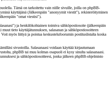
lla. Tämä on tarkoitettu vain niille sivuille, joilla on phpBB-
nyyminä käyttäjänä (Jälkeenpäin "anonyymit viestit"), rekisteröityminen
älkeenpäin "omat viestisi").
salasanasi") ja henkilökohtainen toimiva sähköpostiosoite (jälkeenpäin
kki muut tieto käyttäjätunnuksen, salasanan ja sähköpostiosoitteen
 Voit myös liittyä ja poistua keskustelufoorumin postituslistalta koska
ämilläsi sivustoilla. Salasanaasi voidaan käyttää kirjautumaan
ivustolta, phpBB tai muu kolmas osapuoli ei kysy sinulta salasanaasi.
unnuksesi ja sähköpostiosoitteesi, jonka jälkeen phpBB-ohjelmisto