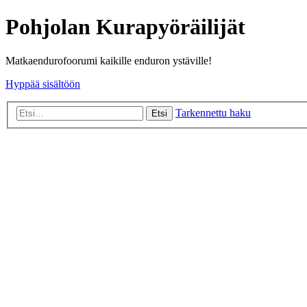
Pohjolan Kurapyöräilijät
Matkaendurofoorumi kaikille enduron ystäville!
Hyppää sisältöön
Tarkennettu haku
Etsi