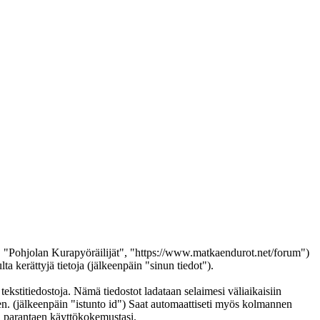
n", "Pohjolan Kurapyöräilijät", "https://www.matkaendurot.net/forum")
erättyjä tietoja (jälkeenpäin "sinun tiedot").
tekstitiedostoja. Nämä tiedostot ladataan selaimesi väliaikaisiin
een. (jälkeenpäin "istunto id") Saat automaattiseti myös kolmannen
in parantaen käyttökokemustasi.