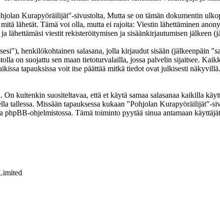
an Kurapyöräilijät"-sivustolta, Mutta se on tämän dokumentin ulkopuole
 mitä lähetät. Tämä voi olla, mutta ei rajoita: Viestin lähettäminen ano
a lähettämäsi viestit rekisteröitymisen ja sisäänkirjautumisen jälkeen (j
sesi"), henkilökohtainen salasana, jolla kirjaudut sisään (jälkeenpäin "
tolla on suojattu sen maan tietoturvalailla, jossa palvelin sijaitsee. Kai
issa tapauksissa voit itse päättää mitkä tiedot ovat julkisesti näkyvillä.
On kuitenkin suositeltavaa, että et käytä samaa salasanaa kaikilla käytt
olella tallessa. Missään tapauksessa kukaan "Pohjolan Kurapyöräilijät"-s
toa phpBB-ohjelmistossa. Tämä toiminto pyytää sinua antamaan käyttäjät
Limited