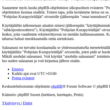
Saatamme myös luoda phpBB-ohjelmiston ulkopuolisen evästeen "Pohjol
ohjelmiston luomaa sisältöä. Toinen tapa, jolla keräämme tietoa on se,
"Pohjolan Kurapyöräilijät"-sivustolle (jälkeenpäin "omat tunnuksesi") j
Käyttäjätiliin tallennetaan ainakin nimesi (jälkeenpäin "käyttäjätunnuk
"sähköpostiosoitteesi"). Käyttäjätilisi "Pohjolan Kurapyöräilijät"-sivus
lisäksi, joita vaadimme rekisteröityessä on meidän hallinnassamme. Kaik
tahansa haluat muokkaamalla omia asetuksiasi.
Salasanasi on turvattu koodaamalla se yhdensuuntaisella menetelmällä. 
käyttäjätiliisi "Pohjolan Kurapyöräilijät"-sivustolla, joten pidä se hu
Mikäli unohdat salasanasi. Voit käyttää "unohdin salasanani" toimin
luo uuden salasanan ja voit kirjautua jälleen sisään.
Etusivu
Kaikki ajat ovat
UTC+03:00
Poista evästeet
Keskustelufoorumin ohjelmisto
phpBB
® Forum Software © phpBB 
Käännös: phpBB Suomi (lurttinen, harritapio, Pettis)
Yksityisyys
|
Ehdot