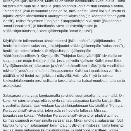
Kurapyöräilijät"-sivustolta, Mutta se on tämän dokumentin ulkopuolella. Tämä
on tarkoitettu vain niille sivuille, joilla on phpBB-ohjelmiston luomaa sisältöä.
Toinen tapa, jolla keräämme tietoa on se, mitä lähetät. Tämä voi olla, mutta ei
rajoita: Viestin lähettäminen anonyyminä käyttäjänä (Jälkeenpäin "anonyymit
viestit"), rekisteröityminen "Pohjolan Kurapyöräilijät"-sivustolle (jälkeenpäin
"omat tunnuksesi") ja lähettämäsi viestit rekisteröitymisen ja
sisäänkirjautumisen jälkeen (jälkeenpäin "omat viestisi").
Käyttäjätiliin tallennetaan ainakin nimesi (jälkeenpäin "käyttäjätunnuksesi"),
henkilökohtainen salasana, jolla kirjaudut sisään (jälkeenpäin "salasanasi") ja
henkilökohtainen toimiva sähköpostiosoite (jälkeenpäin
"sähköpostiosoitteesi"). Käyttäjätilisi "Pohjolan Kurapyöräilijät"-sivustolla on
suojattu sen maan tietoturvalailla, jossa palvelin sijaitsee. Kaikki muut tieto
käyttäjätunnuksen, salasanan ja sähköpostiosoitteen lisäksi, joita vaadimme
rekisteröityessä on meidän hallinnassamme. Kaikissa tapauksissa voit itse
päättää mitkä tiedot ovat julkisesti näkyvillä. Voit myös liittyä ja poistua
keskustelufoorumin postituslistalta koska tahansa haluat muokkaamalla omia
asetuksiasi.
Salasanasi on turvattu koodaamalla se yhdensuuntaisella menetelmällä. On
kuitenkin suositeltavaa, että et käytä samaa salasanaa kaikilla käyttämilläsi
sivustoilla. Salasanaasi voidaan käyttää kirjautumaan käyttäjätiliisi "Pohjolan
Kurapyöräilijät"-sivustolla, joten pidä se huolella tallessa. Missään
tapauksessa kukaan "Pohjolan Kurapyöräilijät"-sivustolta, phpBB tai muu
kolmas osapuoli ei kysy sinulta salasanaasi. Mikäli unohdat salasanasi. Voit
käyttää "unohdin salasanani" toimintoa phpBB-ohjelmistossa. Tämä toiminto
pyytää sinua antamaan käyttäjätunnuksesi ja sähköpostiosoitteesi, jonka