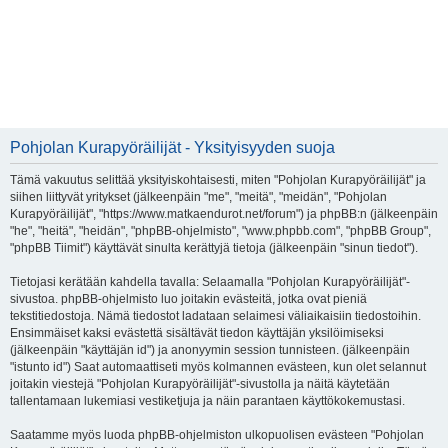
Pohjolan Kurapyöräilijät - Yksityisyyden suoja
Tämä vakuutus selittää yksityiskohtaisesti, miten "Pohjolan Kurapyöräilijät" ja
siihen liittyvät yritykset (jälkeenpäin "me", "meitä", "meidän", "Pohjolan
Kurapyöräilijät", "https://www.matkaendurot.net/forum") ja phpBB:n (jälkeenpäin
"he", "heitä", "heidän", "phpBB-ohjelmisto", "www.phpbb.com", "phpBB Group",
"phpBB Tiimit") käyttävät sinulta kerättyjä tietoja (jälkeenpäin "sinun tiedot").
Tietojasi kerätään kahdella tavalla: Selaamalla "Pohjolan Kurapyöräilijät"-
sivustoa. phpBB-ohjelmisto luo joitakin evästeitä, jotka ovat pieniä
tekstitiedostoja. Nämä tiedostot ladataan selaimesi väliaikaisiin tiedostoihin.
Ensimmäiset kaksi evästettä sisältävät tiedon käyttäjän yksilöimiseksi
(jälkeenpäin "käyttäjän id") ja anonyymin session tunnisteen. (jälkeenpäin
"istunto id") Saat automaattiseti myös kolmannen evästeen, kun olet selannut
joitakin viestejä "Pohjolan Kurapyöräilijät"-sivustolla ja näitä käytetään
tallentamaan lukemiasi vestiketjuja ja näin parantaen käyttökokemustasi.
Saatamme myös luoda phpBB-ohjelmiston ulkopuolisen evästeen "Pohjolan