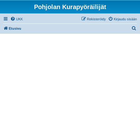
Pohjolan Kurapyöräilijät
UKK
Rekisteröidy
Kirjaudu sisään
E
Etusivu
t
s
i