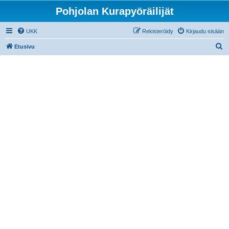
Pohjolan Kurapyöräilijät
UKK
Rekisteröidy
Kirjaudu sisään
E
Etusivu
t
s
i