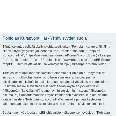
Pohjolan Kurapyöräilijät - Yksityisyyden suoja
Tämä vakuutus selittää yksityiskohtaisesti, miten "Pohjolan Kurapyöräilijät" ja
siihen liittyvät yritykset (jälkeenpäin "me", "meitä", "meidän", "Pohjolan
Kurapyöräilijät", "https://www.matkaendurot.net/forum") ja phpBB:n (jälkeenpäin
"he", "heitä", "heidän", "phpBB-ohjelmisto", "www.phpbb.com", "phpBB Group",
"phpBB Tiimit") käyttävät sinulta kerättyjä tietoja (jälkeenpäin "sinun tiedot").
Tietojasi kerätään kahdella tavalla: Selaamalla "Pohjolan Kurapyöräilijät"-
sivustoa. phpBB-ohjelmisto luo joitakin evästeitä, jotka ovat pieniä
tekstitiedostoja. Nämä tiedostot ladataan selaimesi väliaikaisiin tiedostoihin.
Ensimmäiset kaksi evästettä sisältävät tiedon käyttäjän yksilöimiseksi
(jälkeenpäin "käyttäjän id") ja anonyymin session tunnisteen. (jälkeenpäin
"istunto id") Saat automaattiseti myös kolmannen evästeen, kun olet selannut
joitakin viestejä "Pohjolan Kurapyöräilijät"-sivustolla ja näitä käytetään
tallentamaan lukemiasi vestiketjuja ja näin parantaen käyttökokemustasi.
Saatamme myös luoda phpBB-ohjelmiston ulkopuolisen evästeen "Pohjolan