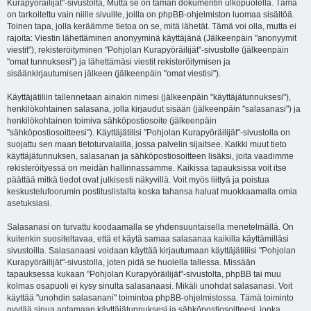
Kurapyöräilijät"-sivustolta, Mutta se on tämän dokumentin ulkopuolella. Tämä
on tarkoitettu vain niille sivuille, joilla on phpBB-ohjelmiston luomaa sisältöä.
Toinen tapa, jolla keräämme tietoa on se, mitä lähetät. Tämä voi olla, mutta ei
rajoita: Viestin lähettäminen anonyyminä käyttäjänä (Jälkeenpäin "anonyymit
viestit"), rekisteröityminen "Pohjolan Kurapyöräilijät"-sivustolle (jälkeenpäin
"omat tunnuksesi") ja lähettämäsi viestit rekisteröitymisen ja
sisäänkirjautumisen jälkeen (jälkeenpäin "omat viestisi").
Käyttäjätiliin tallennetaan ainakin nimesi (jälkeenpäin "käyttäjätunnuksesi"),
henkilökohtainen salasana, jolla kirjaudut sisään (jälkeenpäin "salasanasi") ja
henkilökohtainen toimiva sähköpostiosoite (jälkeenpäin
"sähköpostiosoitteesi"). Käyttäjätilisi "Pohjolan Kurapyöräilijät"-sivustolla on
suojattu sen maan tietoturvalailla, jossa palvelin sijaitsee. Kaikki muut tieto
käyttäjätunnuksen, salasanan ja sähköpostiosoitteen lisäksi, joita vaadimme
rekisteröityessä on meidän hallinnassamme. Kaikissa tapauksissa voit itse
päättää mitkä tiedot ovat julkisesti näkyvillä. Voit myös liittyä ja poistua
keskustelufoorumin postituslistalta koska tahansa haluat muokkaamalla omia
asetuksiasi.
Salasanasi on turvattu koodaamalla se yhdensuuntaisella menetelmällä. On
kuitenkin suositeltavaa, että et käytä samaa salasanaa kaikilla käyttämilläsi
sivustoilla. Salasanaasi voidaan käyttää kirjautumaan käyttäjätiliisi "Pohjolan
Kurapyöräilijät"-sivustolla, joten pidä se huolella tallessa. Missään
tapauksessa kukaan "Pohjolan Kurapyöräilijät"-sivustolta, phpBB tai muu
kolmas osapuoli ei kysy sinulta salasanaasi. Mikäli unohdat salasanasi. Voit
käyttää "unohdin salasanani" toimintoa phpBB-ohjelmistossa. Tämä toiminto
pyytää sinua antamaan käyttäjätunnuksesi ja sähköpostiosoitteesi, jonka