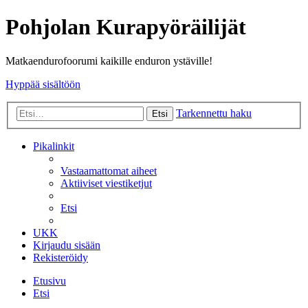
Pohjolan Kurapyöräilijät
Matkaendurofoorumi kaikille enduron ystäville!
Hyppää sisältöön
Tarkennettu haku
Etsi
Pikalinkit
Vastaamattomat aiheet
Aktiiviset viestiketjut
Etsi
UKK
Kirjaudu sisään
Rekisteröidy
Etusivu
Etsi