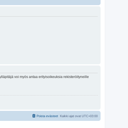
lläpitäjä voi myös antaa erityisoikeuksia rekisteröityneille
Poista evästeet
Kaikki ajat ovat
UTC+03:00