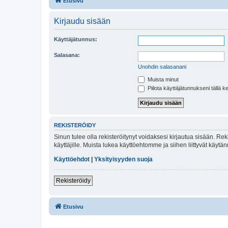
Etusivu
Kirjaudu sisään
Käyttäjätunnus:
Salasana:
Unohdin salasanani
Muista minut
Piilota käyttäjätunnukseni tällä k
REKISTERÖIDY
Sinun tulee olla rekisteröitynyt voidaksesi kirjautua sisään. Rek
käyttäjille. Muista lukea käyttöehtomme ja siihen liittyvät käy
Käyttöehdot
|
Yksityisyyden suoja
Rekisteröidy
Etusivu