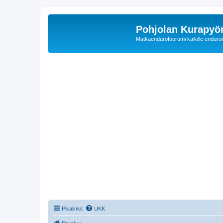
Pohjolan Kurapyörä
Matkaendurofoorumi kaikille enduron 
Pikalinkit
UKK