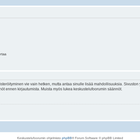
ertaa
isteröityminen vie vain hetken, mutta antaa sinulle lisää mahdollisuuksia. Sivuston y
tännöt ennen kirjautumista. Muista myös lukea keskustelufoorumin säännöt.
Keskustelufoorumin ohjelmisto
phpBB
® Forum Software © phpBB Limited