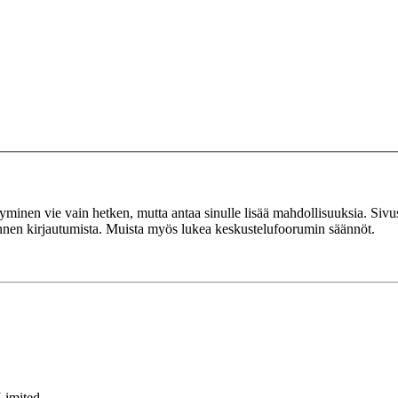
tyminen vie vain hetken, mutta antaa sinulle lisää mahdollisuuksia. Sivus
 ennen kirjautumista. Muista myös lukea keskustelufoorumin säännöt.
Limited