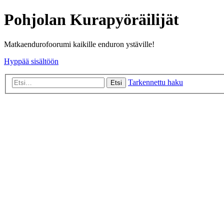
Pohjolan Kurapyöräilijät
Matkaendurofoorumi kaikille enduron ystäville!
Hyppää sisältöön
Tarkennettu haku
Etsi