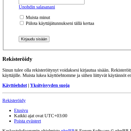
Unohdin salasanani
Muista minut
Piilota käyttäjätunnukseni tällä kertaa
Rekisteröidy
Sinun tulee olla rekisteröitynyt voidaksesi kirjautua sisään. Rekisteröi
käyttäjille. Muista lukea käyttöehtomme ja siihen liittyvät käytännöt
Käyttöehdot
|
Yksityisyyden suoja
Rekisteröidy
Etusivu
Kaikki ajat ovat
UTC+03:00
Poista evästeet
Keskustelufoorumin ohjelmisto
phpBB
® Forum Software © phpBB 