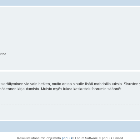
ertaa
isteröityminen vie vain hetken, mutta antaa sinulle lisää mahdollisuuksia. Sivuston y
tännöt ennen kirjautumista. Muista myös lukea keskustelufoorumin säännöt.
Keskustelufoorumin ohjelmisto
phpBB
® Forum Software © phpBB Limited