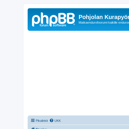
Pohjolan Kurapyörä
Matkaendurofoorumi kaikille enduron 
Pikalinkit
UKK