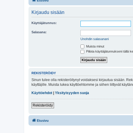
Etusivu
Kirjaudu sisään
Käyttäjätunnus:
Salasana:
Unohdin salasanani
Muista minut
Piilota käyttäjätunnukseni tällä k
REKISTERÖIDY
Sinun tulee olla rekisteröitynyt voidaksesi kirjautua sisään. Rek
käyttäjille. Muista lukea käyttöehtomme ja siihen liittyvät käy
Käyttöehdot
|
Yksityisyyden suoja
Rekisteröidy
Etusivu