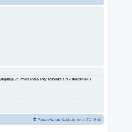
lläpitäjä voi myös antaa erityisoikeuksia rekisteröityneille
Poista evästeet
Kaikki ajat ovat
UTC+03:00