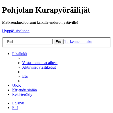
Pohjolan Kurapyöräilijät
Matkaendurofoorumi kaikille enduron ystäville!
Hyppää sisältöön
Tarkennettu haku
Etsi
Pikalinkit
Vastaamattomat aiheet
Aktiiviset viestiketjut
Etsi
UKK
Kirjaudu sisään
Rekisteröidy
Etusivu
Etsi