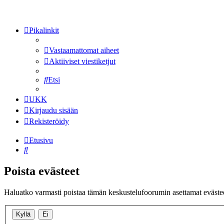
Pikalinkit
Vastaamattomat aiheet
Aktiiviset viestiketjut
Etsi
UKK
Kirjaudu sisään
Rekisteröidy
Etusivu
Etsi
Poista evästeet
Haluatko varmasti poistaa tämän keskustelufoorumin asettamat eväste