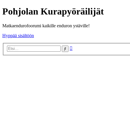
Pohjolan Kurapyöräilijät
Matkaendurofoorumi kaikille enduron ystäville!
Hyppää sisältöön
Tarkennettu
Etsi
haku