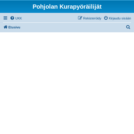
Pohjolan Kurapyöräilijät
UKK
Rekisteröidy
Kirjaudu sisään
E
Etusivu
t
s
i