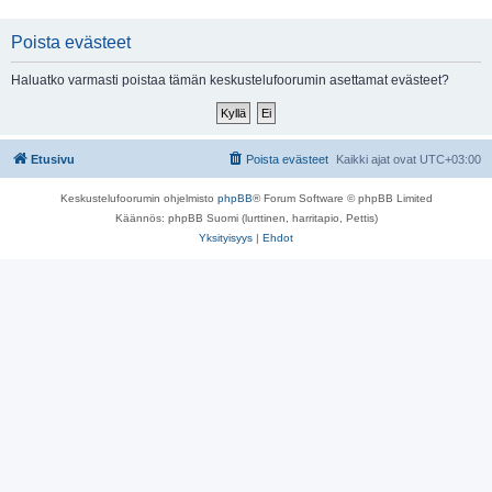
Poista evästeet
Haluatko varmasti poistaa tämän keskustelufoorumin asettamat evästeet?
Etusivu
Poista evästeet
Kaikki ajat ovat
UTC+03:00
Keskustelufoorumin ohjelmisto
phpBB
® Forum Software © phpBB Limited
Käännös: phpBB Suomi (lurttinen, harritapio, Pettis)
Yksityisyys
|
Ehdot