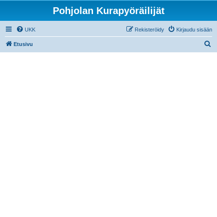
Pohjolan Kurapyöräilijät
UKK
Rekisteröidy
Kirjaudu sisään
E
Etusivu
t
s
i