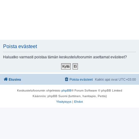
Poista evästeet
Haluatko varmasti poistaa tämän keskustelufoorumin asettamat evästeet?
Etusivu
Poista evästeet
Kaikki ajat ovat
UTC+03:00
Keskustelufoorumin ohjelmisto
phpBB
® Forum Software © phpBB Limited
Käännös: phpBB Suomi (lurttinen, harritapio, Pettis)
Yksityisyys
|
Ehdot