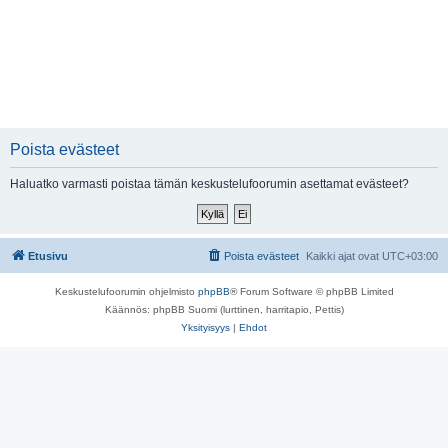
Poista evästeet
Haluatko varmasti poistaa tämän keskustelufoorumin asettamat evästeet?
Etusivu
Poista evästeet
Kaikki ajat ovat
UTC+03:00
Keskustelufoorumin ohjelmisto
phpBB
® Forum Software © phpBB Limited
Käännös: phpBB Suomi (lurttinen, harritapio, Pettis)
Yksityisyys
|
Ehdot