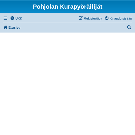
Pohjolan Kurapyöräilijät
UKK
Rekisteröidy
Kirjaudu sisään
E
Etusivu
t
s
i