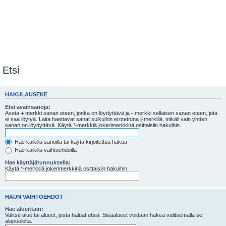
Etsi
HAKULAUSEKE
Etsi avainsanoja:
Aseta
+
merkki sanan eteen, jonka on löydyttävä ja
-
merkki sellaisen sanan eteen, jota
ei saa löytyä. Laita haettavat sanat sulkuihin erotettuna
|
-merkillä, mikäli vain yhden
sanan on löydyttävä. Käytä *-merkkiä jokerimerkkinä osittaisiin hakuihin.
Hae kaikilla sanoilla tai käytä kirjoitettua hakua
Hae kaikilla vaihtoehdoilla
Hae käyttäjätunnuksella:
Käytä *-merkkiä jokerimerkkinä osittaisiin hakuihin.
HAUN VAIHTOEHDOT
Hae alueittain:
Valitse alue tai alueet, josta haluat etsiä. Sisäalueet voidaan hakea valitsemalla se
alapuolelta.