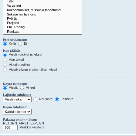
Etsi sisäalueet:
Kyllä
Ei
Hae täältä:
Viestin otsikot ja tekstit
Vain teksti
Viestin otsikko
Viestiketjujen ensimmäinen viesti
Näytä tulokset:
Viestit
Aiheet
Lajittele tulokset:
Nouseva
Laskeva
Rajaa tulokset:
Palauta ensimmäiset:
RETURN_FIRST_EXPLAIN
Merkkiä viestistä.