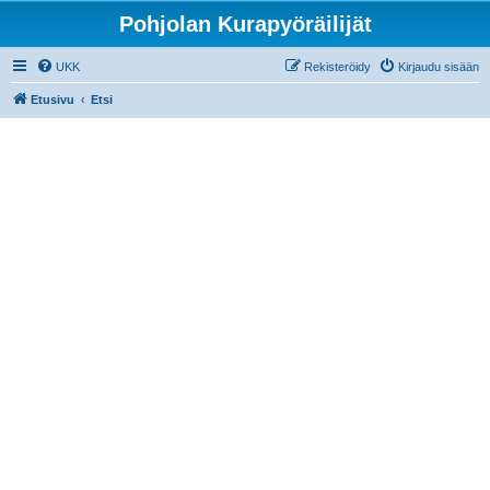
Pohjolan Kurapyöräilijät
UKK
Rekisteröidy
Kirjaudu sisään
Etusivu
Etsi