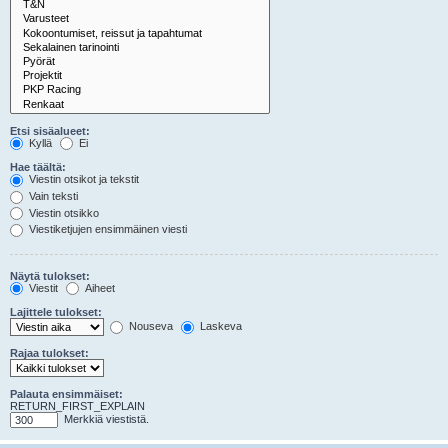
Etsi sisäalueet:
Kyllä
Ei
Hae täältä:
Viestin otsikot ja tekstit
Vain teksti
Viestin otsikko
Viestiketjujen ensimmäinen viesti
Näytä tulokset:
Viestit
Aiheet
Lajittele tulokset:
Nouseva
Laskeva
Rajaa tulokset:
Palauta ensimmäiset:
RETURN_FIRST_EXPLAIN
Merkkiä viestistä.