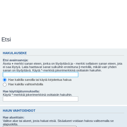
Etsi
HAKULAUSEKE
Etsi avainsanoja:
Aseta
+
merkki sanan eteen, jonka on löydyttävä ja
-
merkki sellaisen sanan eteen, jota
ei saa löytyä. Laita haettavat sanat sulkuihin erotettuna
|
-merkillä, mikäli vain yhden
sanan on löydyttävä. Käytä *-merkkiä jokerimerkkinä osittaisiin hakuihin.
Hae kaikilla sanoilla tai käytä kirjoitettua hakua
Hae kaikilla vaihtoehdoilla
Hae käyttäjätunnuksella:
Käytä *-merkkiä jokerimerkkinä osittaisiin hakuihin.
HAUN VAIHTOEHDOT
Hae alueittain:
Valitse alue tai alueet, josta haluat etsiä. Sisäalueet voidaan hakea valitsemalla se
alapuolelta.