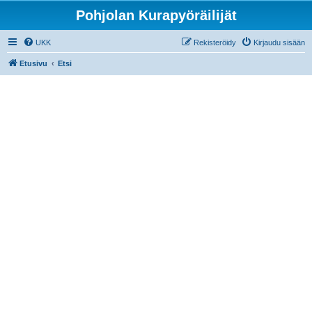
Pohjolan Kurapyöräilijät
UKK
Rekisteröidy
Kirjaudu sisään
Etusivu
Etsi