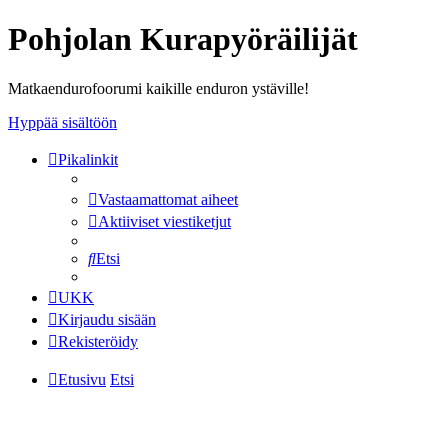
Pohjolan Kurapyöräilijät
Matkaendurofoorumi kaikille enduron ystäville!
Hyppää sisältöön
Pikalinkit
Vastaamattomat aiheet
Aktiiviset viestiketjut
Etsi
UKK
Kirjaudu sisään
Rekisteröidy
Etusivu
Etsi