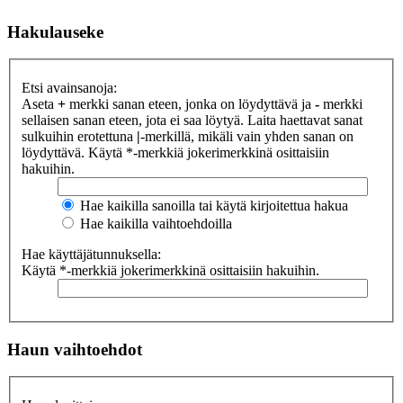
Hakulauseke
Etsi avainsanoja:
Aseta
+
merkki sanan eteen, jonka on löydyttävä ja
-
merkki
sellaisen sanan eteen, jota ei saa löytyä. Laita haettavat sanat
sulkuihin erotettuna
|
-merkillä, mikäli vain yhden sanan on
löydyttävä. Käytä *-merkkiä jokerimerkkinä osittaisiin
hakuihin.
Hae kaikilla sanoilla tai käytä kirjoitettua hakua
Hae kaikilla vaihtoehdoilla
Hae käyttäjätunnuksella:
Käytä *-merkkiä jokerimerkkinä osittaisiin hakuihin.
Haun vaihtoehdot