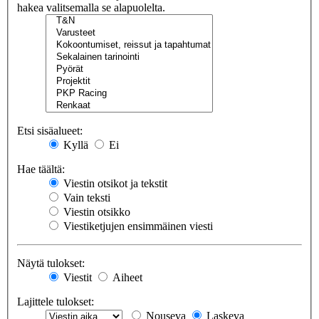
hakea valitsemalla se alapuolelta.
Etsi sisäalueet:
Kyllä
Ei
Hae täältä:
Viestin otsikot ja tekstit
Vain teksti
Viestin otsikko
Viestiketjujen ensimmäinen viesti
Näytä tulokset:
Viestit
Aiheet
Lajittele tulokset:
Nouseva
Laskeva