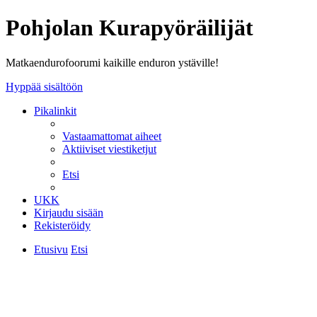
Pohjolan Kurapyöräilijät
Matkaendurofoorumi kaikille enduron ystäville!
Hyppää sisältöön
Pikalinkit
Vastaamattomat aiheet
Aktiiviset viestiketjut
Etsi
UKK
Kirjaudu sisään
Rekisteröidy
Etusivu
Etsi