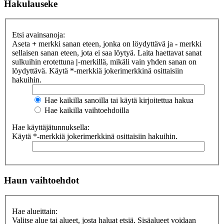
Hakulauseke
Etsi avainsanoja:
Aseta
+
merkki sanan eteen, jonka on löydyttävä ja
-
merkki
sellaisen sanan eteen, jota ei saa löytyä. Laita haettavat sanat
sulkuihin erotettuna
|
-merkillä, mikäli vain yhden sanan on
löydyttävä. Käytä *-merkkiä jokerimerkkinä osittaisiin
hakuihin.
Hae kaikilla sanoilla tai käytä kirjoitettua hakua
Hae kaikilla vaihtoehdoilla
Hae käyttäjätunnuksella:
Käytä *-merkkiä jokerimerkkinä osittaisiin hakuihin.
Haun vaihtoehdot
Hae alueittain:
Valitse alue tai alueet, josta haluat etsiä. Sisäalueet voidaan