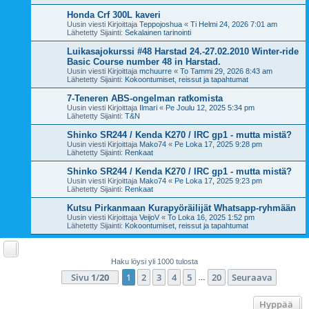
Honda Crf 300L kaveri
Uusin viesti Kirjoittaja
Teppojoshua
«
Ti Helmi 24, 2026 7:01 am
Lähetetty Sijainti:
Sekalainen tarinointi
Luikasajokurssi #48 Harstad 24.-27.02.2010 Winter-ride
Basic Course number 48 in Harstad.
Uusin viesti Kirjoittaja
mchuurre
«
To Tammi 29, 2026 8:43 am
Lähetetty Sijainti:
Kokoontumiset, reissut ja tapahtumat
7-Teneren ABS-ongelman ratkomista
Uusin viesti Kirjoittaja
Ilmari
«
Pe Joulu 12, 2025 5:34 pm
Lähetetty Sijainti:
T&N
Shinko SR244 / Kenda K270 / IRC gp1 - mutta mistä?
Uusin viesti Kirjoittaja
Mako74
«
Pe Loka 17, 2025 9:28 pm
Lähetetty Sijainti:
Renkaat
Shinko SR244 / Kenda K270 / IRC gp1 - mutta mistä?
Uusin viesti Kirjoittaja
Mako74
«
Pe Loka 17, 2025 9:23 pm
Lähetetty Sijainti:
Renkaat
Kutsu Pirkanmaan Kurapyöräilijät Whatsapp-ryhmään
Uusin viesti Kirjoittaja
VeijoV
«
To Loka 16, 2025 1:52 pm
Lähetetty Sijainti:
Kokoontumiset, reissut ja tapahtumat
Haku löysi yli 1000 tulosta
Sivu
1
/
20
1
2
3
4
5
20
Seuraava
…
Hyppää