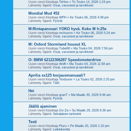
Uusin viesti Kirjoittaja
TeHoo
«
To Touko 14, 2026 1:24 pm
Lähetetty Sijainti:
Osat, varusteet ja tarvikkeet
Mondial Mud 452
Uusin viesti Kirjoittaja
WPH
«
Ke Touko 06, 2026 4:38 pm
Lähetetty Sijainti:
Pyörät
M:Rintapanssari YOKO hyvä. Koko M h:25e
Uusin viesti Kirjoittaja
mchuurre
«
Ke Touko 06, 2026 5:24 am
Lähetetty Sijainti:
Osat, varusteet ja tarvikkeet
M: Oxford Stormland housut XL
Uusin viesti Kirjoittaja
Tube68
«
Ma Touko 04, 2026 7:56 pm
Lähetetty Sijainti:
Osat, varusteet ja tarvikkeet
O: BMW 62122306287 Speedometerdrive
Uusin viesti Kirjoittaja
Wolfi
«
Ma Touko 04, 2026 11:58 am
Lähetetty Sijainti:
Osat, varusteet ja tarvikkeet
Aprilia sx125 korjausmanuaali?
Uusin viesti Kirjoittaja
Texbuxer
«
La Touko 02, 2026 2:33 pm
Lähetetty Sijainti:
T&N
Hei
Uusin viesti Kirjoittaja
granT
«
Ma Maalis 30, 2026 9:46 am
Lähetetty Sijainti:
Pyörät
Jäällä ajaminen
Uusin viesti Kirjoittaja
Go-Za
«
Su Maalis 29, 2026 6:36 am
Lähetetty Sijainti:
Sekalainen tarinointi
Testi
Uusin viesti Kirjoittaja
Pturu
«
Pe Maalis 20, 2026 1:10 pm
Lähetetty Sijainti:
Leikkikenttä