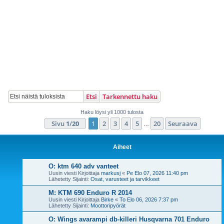
Etsi
Tarkennettu haku
Haku löysi yli 1000 tulosta
Sivu
1
/
20
1
2
3
4
5
20
Seuraava
…
Aiheet
O: ktm 640 adv vanteet
Uusin viesti Kirjoittaja
markusj
«
Pe Elo 07, 2026 11:40 pm
Lähetetty Sijainti:
Osat, varusteet ja tarvikkeet
M: KTM 690 Enduro R 2014
Uusin viesti Kirjoittaja
Birke
«
To Elo 06, 2026 7:37 pm
Lähetetty Sijainti:
Moottoripyörät
O: Wings avarampi db-killeri Husqvarna 701 Enduro