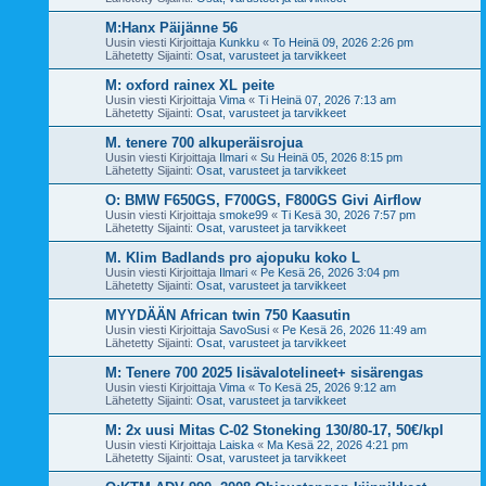
M:Hanx Päijänne 56
Uusin viesti Kirjoittaja
Kunkku
«
To Heinä 09, 2026 2:26 pm
Lähetetty Sijainti:
Osat, varusteet ja tarvikkeet
M: oxford rainex XL peite
Uusin viesti Kirjoittaja
Vima
«
Ti Heinä 07, 2026 7:13 am
Lähetetty Sijainti:
Osat, varusteet ja tarvikkeet
M. tenere 700 alkuperäisrojua
Uusin viesti Kirjoittaja
Ilmari
«
Su Heinä 05, 2026 8:15 pm
Lähetetty Sijainti:
Osat, varusteet ja tarvikkeet
O: BMW F650GS, F700GS, F800GS Givi Airflow
Uusin viesti Kirjoittaja
smoke99
«
Ti Kesä 30, 2026 7:57 pm
Lähetetty Sijainti:
Osat, varusteet ja tarvikkeet
M. Klim Badlands pro ajopuku koko L
Uusin viesti Kirjoittaja
Ilmari
«
Pe Kesä 26, 2026 3:04 pm
Lähetetty Sijainti:
Osat, varusteet ja tarvikkeet
MYYDÄÄN African twin 750 Kaasutin
Uusin viesti Kirjoittaja
SavoSusi
«
Pe Kesä 26, 2026 11:49 am
Lähetetty Sijainti:
Osat, varusteet ja tarvikkeet
M: Tenere 700 2025 lisävalotelineet+ sisärengas
Uusin viesti Kirjoittaja
Vima
«
To Kesä 25, 2026 9:12 am
Lähetetty Sijainti:
Osat, varusteet ja tarvikkeet
M: 2x uusi Mitas C-02 Stoneking 130/80-17, 50€/kpl
Uusin viesti Kirjoittaja
Laiska
«
Ma Kesä 22, 2026 4:21 pm
Lähetetty Sijainti:
Osat, varusteet ja tarvikkeet