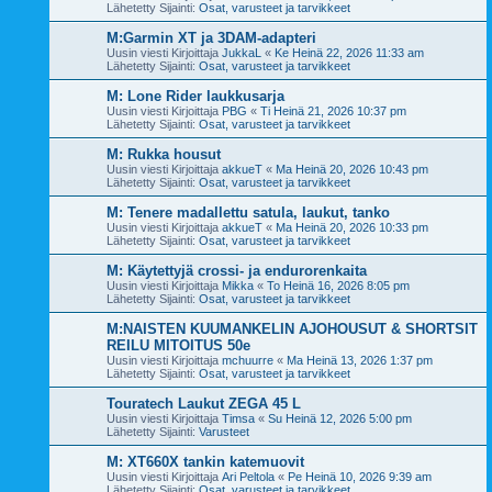
Lähetetty Sijainti:
Osat, varusteet ja tarvikkeet
M:Garmin XT ja 3DAM-adapteri
Uusin viesti Kirjoittaja
JukkaL
«
Ke Heinä 22, 2026 11:33 am
Lähetetty Sijainti:
Osat, varusteet ja tarvikkeet
M: Lone Rider laukkusarja
Uusin viesti Kirjoittaja
PBG
«
Ti Heinä 21, 2026 10:37 pm
Lähetetty Sijainti:
Osat, varusteet ja tarvikkeet
M: Rukka housut
Uusin viesti Kirjoittaja
akkueT
«
Ma Heinä 20, 2026 10:43 pm
Lähetetty Sijainti:
Osat, varusteet ja tarvikkeet
M: Tenere madallettu satula, laukut, tanko
Uusin viesti Kirjoittaja
akkueT
«
Ma Heinä 20, 2026 10:33 pm
Lähetetty Sijainti:
Osat, varusteet ja tarvikkeet
M: Käytettyjä crossi- ja endurorenkaita
Uusin viesti Kirjoittaja
Mikka
«
To Heinä 16, 2026 8:05 pm
Lähetetty Sijainti:
Osat, varusteet ja tarvikkeet
M:NAISTEN KUUMANKELIN AJOHOUSUT & SHORTSIT
REILU MITOITUS 50e
Uusin viesti Kirjoittaja
mchuurre
«
Ma Heinä 13, 2026 1:37 pm
Lähetetty Sijainti:
Osat, varusteet ja tarvikkeet
Touratech Laukut ZEGA 45 L
Uusin viesti Kirjoittaja
Timsa
«
Su Heinä 12, 2026 5:00 pm
Lähetetty Sijainti:
Varusteet
M: XT660X tankin katemuovit
Uusin viesti Kirjoittaja
Ari Peltola
«
Pe Heinä 10, 2026 9:39 am
Lähetetty Sijainti:
Osat, varusteet ja tarvikkeet