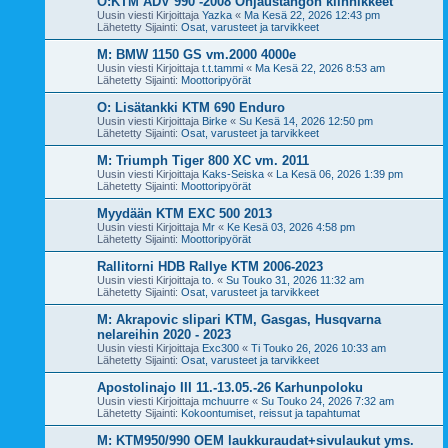
O:KTM ADV 990 -2008 Ohjaustangon kiinnikkeet
Uusin viesti Kirjoittaja
Yazka
«
Ma Kesä 22, 2026 12:43 pm
Lähetetty Sijainti:
Osat, varusteet ja tarvikkeet
M: BMW 1150 GS vm.2000 4000e
Uusin viesti Kirjoittaja
t.t.tammi
«
Ma Kesä 22, 2026 8:53 am
Lähetetty Sijainti:
Moottoripyörät
O: Lisätankki KTM 690 Enduro
Uusin viesti Kirjoittaja
Birke
«
Su Kesä 14, 2026 12:50 pm
Lähetetty Sijainti:
Osat, varusteet ja tarvikkeet
M: Triumph Tiger 800 XC vm. 2011
Uusin viesti Kirjoittaja
Kaks-Seiska
«
La Kesä 06, 2026 1:39 pm
Lähetetty Sijainti:
Moottoripyörät
Myydään KTM EXC 500 2013
Uusin viesti Kirjoittaja
Mr
«
Ke Kesä 03, 2026 4:58 pm
Lähetetty Sijainti:
Moottoripyörät
Rallitorni HDB Rallye KTM 2006-2023
Uusin viesti Kirjoittaja
to.
«
Su Touko 31, 2026 11:32 am
Lähetetty Sijainti:
Osat, varusteet ja tarvikkeet
M: Akrapovic slipari KTM, Gasgas, Husqvarna
nelareihin 2020 - 2023
Uusin viesti Kirjoittaja
Exc300
«
Ti Touko 26, 2026 10:33 am
Lähetetty Sijainti:
Osat, varusteet ja tarvikkeet
Apostolinajo III 11.-13.05.-26 Karhunpoloku
Uusin viesti Kirjoittaja
mchuurre
«
Su Touko 24, 2026 7:32 am
Lähetetty Sijainti:
Kokoontumiset, reissut ja tapahtumat
M: KTM950/990 OEM laukkuraudat+sivulaukut yms.