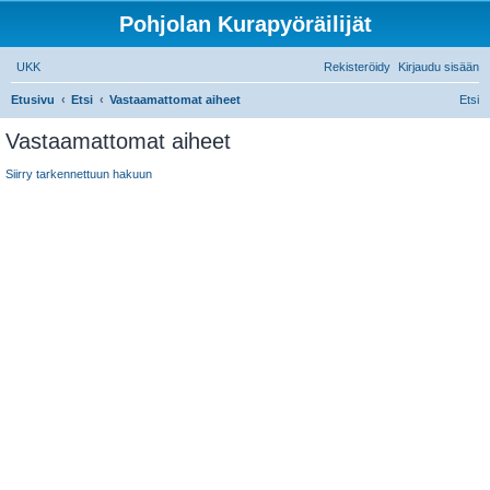
Pohjolan Kurapyöräilijät
UKK
Rekisteröidy
Kirjaudu sisään
Etusivu
Etsi
Vastaamattomat aiheet
Etsi
Vastaamattomat aiheet
Siirry tarkennettuun hakuun