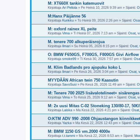
M: XT660X tankin katemuovit
Kirjoittaja
Ari Peltola
»
Pe Heinä 10, 2026 9:39 am
» Sijainti:
Os
M:Hanx Päijänne 56
Kirjoittaja
Kunkku
»
To Heinä 09, 2026 2:26 pm
» Sijainti:
Osat
M: oxford rainex XL peite
Kirjoittaja
Vima
»
Ti Heinä 07, 2026 7:13 am
» Sijainti:
Osat, v
M. tenere 700 alkuperäisrojua
Kirjoittaja
Ilmari
»
Su Heinä 05, 2026 8:15 pm
» Sijainti:
Osat, 
O: BMW F650GS, F700GS, F800GS Givi Airflow
Kirjoittaja
smoke99
»
Ti Kesä 30, 2026 7:57 pm
» Sijainti:
Osat
M. Klim Badlands pro ajopuku koko L
Kirjoittaja
Ilmari
»
Pe Kesä 26, 2026 3:04 pm
» Sijainti:
Osat, v
MYYDÄÄN African twin 750 Kaasutin
Kirjoittaja
SavoSusi
»
Pe Kesä 26, 2026 11:49 am
» Sijainti:
Os
M: Tenere 700 2025 lisävalotelineet+ sisärengas
Kirjoittaja
Vima
»
To Kesä 25, 2026 9:12 am
» Sijainti:
Osat, v
M: 2x uusi Mitas C-02 Stoneking 130/80-17, 50€/
Kirjoittaja
Laiska
»
Ma Kesä 22, 2026 4:21 pm
» Sijainti:
Osat,
O:KTM ADV 990 -2008 Ohjaustangon kiinnikkee
Kirjoittaja
Yazka
»
Ma Kesä 22, 2026 12:43 pm
» Sijainti:
Osat
M: BMW 1150 GS vm.2000 4000e
Kirjoittaja
t.t.tammi
»
Ma Kesä 22, 2026 8:53 am
» Sijainti:
Moo