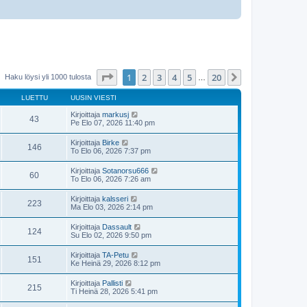
Sivu
1
/
20
1
2
3
4
5
20
Seuraava
Haku löysi yli 1000 tulosta
…
LUETTU
UUSIN VIESTI
Kirjoittaja
markusj
43
Pe Elo 07, 2026 11:40 pm
Kirjoittaja
Birke
146
To Elo 06, 2026 7:37 pm
Kirjoittaja
Sotanorsu666
60
To Elo 06, 2026 7:26 am
Kirjoittaja
kalsseri
223
Ma Elo 03, 2026 2:14 pm
Kirjoittaja
Dassault
124
Su Elo 02, 2026 9:50 pm
Kirjoittaja
TA-Petu
151
Ke Heinä 29, 2026 8:12 pm
Kirjoittaja
Pallisti
215
Ti Heinä 28, 2026 5:41 pm