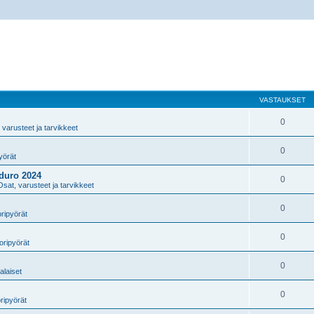
VASTAUKSET
0
 varusteet ja tarvikkeet
0
yörät
duro 2024
0
Osat, varusteet ja tarvikkeet
0
ripyörät
0
oripyörät
0
alaiset
0
ripyörät