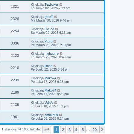
Kirjoittaja
Texbuxer
1321
La Touko 02, 2026 2:33 pm
Kirjoittaja
granT
2328
Ma Maalis 30, 2026 9:46 am
Kirjoittaja
Go-Za
2254
Su Maalis 29, 2026 6:36 am
Kirjoittaja
Pturu
3336
Pe Maalis 20, 2026 1:10 pm
Kirjoittaja
mchuurre
2123
To Tammi 29, 2026 8:43 am
Kirjoittaja
Ilmari
2210
Pe Joulu 12, 2025 5:34 pm
Kirjoittaja
Mako74
2239
Pe Loka 17, 2025 9:28 pm
Kirjoittaja
Mako74
2189
Pe Loka 17, 2025 9:23 pm
Kirjoittaja
VeijoV
2139
To Loka 16, 2025 1:52 pm
Kirjoittaja
smoke99
1961
Ke Loka 08, 2025 9:24 pm
Sivu
1
/
20
1
2
3
4
5
20
Seuraava
Haku löysi yli 1000 tulosta
…