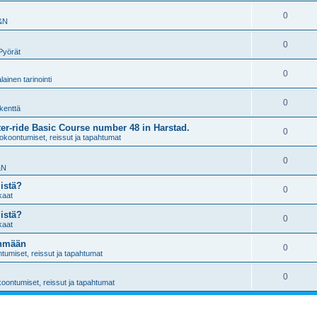
0
&N
0
Pyörät
0
ainen tarinointi
0
kenttä
ter-ride Basic Course number 48 in Harstad.
0
okoontumiset, reissut ja tapahtumat
0
&N
istä?
0
kaat
istä?
0
kaat
yhmään
0
tumiset, reissut ja tapahtumat
0
oontumiset, reissut ja tapahtumat