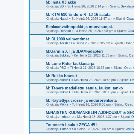
M: Insta X3 akku
Kirjoittaja
SS
»
Su Heinä 26, 2026 2:14 pm
» Sijainti:
Sekalais
M: KTM 690 Enduro R -13-16 satula
Kirjoittaja
Happi
»
Su Heinä 26, 2026 11:47 am
» Sijainti:
Osat,
Renkaanvaihtopukki ja muovisuojat.
Kirjoittaja
Dervish
»
La Heinä 25, 2026 4:08 pm
» Sijainti:
Osat
M: DL1000 vaimentimet
Kirjoittaja
Torsti
»
La Heinä 25, 2026 3:05 pm
» Sijainti:
Osat, 
M:Garmin XT ja 3DAM-adapteri
Kirjoittaja
JukkaL
»
Ke Heinä 22, 2026 11:33 am
» Sijainti:
Osa
M: Lone Rider laukkusarja
Kirjoittaja
PBG
»
Ti Heinä 21, 2026 10:37 pm
» Sijainti:
Osat, 
M: Rukka housut
Kirjoittaja
akkueT
»
Ma Heinä 20, 2026 10:43 pm
» Sijainti:
Os
M: Tenere madallettu satula, laukut, tanko
Kirjoittaja
akkueT
»
Ma Heinä 20, 2026 10:33 pm
» Sijainti:
Os
M: Käytettyjä crossi- ja endurorenkaita
Kirjoittaja
Mikka
»
To Heinä 16, 2026 8:05 pm
» Sijainti:
Osat, 
M:NAISTEN KUUMANKELIN AJOHOUSUT & SHOR
Kirjoittaja
mchuurre
»
Ma Heinä 13, 2026 1:37 pm
» Sijainti:
O
Touratech Laukut ZEGA 45 L
Kirjoittaja
Timsa
»
Su Heinä 12, 2026 5:00 pm
» Sijainti:
Varus