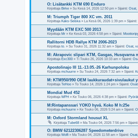
O: Lisätankki KTM 690 Enduro
Kirjoittaja
Birke
»
Su Kesä 14, 2026 12:50 pm
» Sijainti:
Osat, 
M: Triumph Tiger 800 XC vm. 2011
Kirjoittaja
Kaks-Seiska
»
La Kesä 06, 2026 1:39 pm
» Sijainti:
Myydään KTM EXC 500 2013
Kirjoittaja
Mr
»
Ke Kesä 03, 2026 4:58 pm
» Sijainti:
Moottorip
Rallitorni HDB Rallye KTM 2006-2023
Kirjoittaja
to.
»
Su Touko 31, 2026 11:32 am
» Sijainti:
Osat, va
M: Akrapovic slipari KTM, Gasgas, Husqvarna ne
Kirjoittaja
Exc300
»
Ti Touko 26, 2026 10:33 am
» Sijainti:
Osa
Apostolinajo III 11.-13.05.-26 Karhunpoloku
Kirjoittaja
mchuurre
»
Su Touko 24, 2026 7:32 am
» Sijainti:
K
M: KTM950/990 OEM laukkuraudat+sivulaukut 
Kirjoittaja
TeHoo
»
To Touko 14, 2026 1:24 pm
» Sijainti:
Osat,
Mondial Mud 452
Kirjoittaja
WPH
»
Ke Touko 06, 2026 4:38 pm
» Sijainti:
Pyörä
M:Rintapanssari YOKO hyvä. Koko M h:25e
Kirjoittaja
mchuurre
»
Ke Touko 06, 2026 5:24 am
» Sijainti:
O
M: Oxford Stormland housut XL
Kirjoittaja
Tube68
»
Ma Touko 04, 2026 7:56 pm
» Sijainti
O: BMW 62122306287 Speedometerdrive
Kirjoittaja
Wolfi
»
Ma Touko 04, 2026 11:58 am
» Sijainti:
Osat,