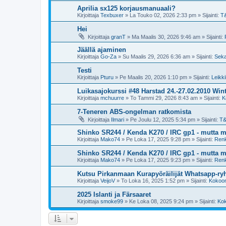
Aprilia sx125 korjausmanuaali?
Kirjoittaja
Texbuxer
»
La Touko 02, 2026 2:33 pm
» Sijainti:
T
Hei
Kirjoittaja
granT
»
Ma Maalis 30, 2026 9:46 am
» Sijainti:
Jäällä ajaminen
Kirjoittaja
Go-Za
»
Su Maalis 29, 2026 6:36 am
» Sijainti:
Sekal
Testi
Kirjoittaja
Pturu
»
Pe Maalis 20, 2026 1:10 pm
» Sijainti:
Leikki
Luikasajokurssi #48 Harstad 24.-27.02.2010 Win
Kirjoittaja
mchuurre
»
To Tammi 29, 2026 8:43 am
» Sijainti:
K
7-Teneren ABS-ongelman ratkomista
Kirjoittaja
Ilmari
»
Pe Joulu 12, 2025 5:34 pm
» Sijainti:
T
Shinko SR244 / Kenda K270 / IRC gp1 - mutta m
Kirjoittaja
Mako74
»
Pe Loka 17, 2025 9:28 pm
» Sijainti:
Ren
Shinko SR244 / Kenda K270 / IRC gp1 - mutta m
Kirjoittaja
Mako74
»
Pe Loka 17, 2025 9:23 pm
» Sijainti:
Ren
Kutsu Pirkanmaan Kurapyöräilijät Whatsapp-r
Kirjoittaja
VeijoV
»
To Loka 16, 2025 1:52 pm
» Sijainti:
Kokoon
2025 Islanti ja Färsaaret
Kirjoittaja
smoke99
»
Ke Loka 08, 2025 9:24 pm
» Sijainti:
Kok