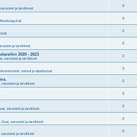
0
varusteet ja tarvikkeet
0
Moottoripyörät
0
yörät
0
rusteet ja tarvikkeet
lareihin 2020 - 2023
0
t, varusteet ja tarvikkeet
0
okoontumiset, reissut ja tapahtumat
yms.
0
 varusteet ja tarvikkeet
0
t
0
sat, varusteet ja tarvikkeet
0
:
Osat, varusteet ja tarvikkeet
0
 varusteet ja tarvikkeet