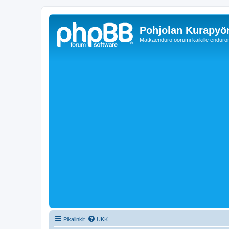
Pohjolan Kurapyörä
Matkaendurofoorumi kaikille enduron 
Pikalinkit
UKK