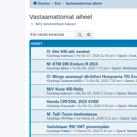
Etusivu
Etsi
Vastaamattomat aiheet
Vastaamattomat aiheet
Siirry tarkennettuun hakuun
Etsi
Tarkennettu haku
AIHEET
O: ktm 640 adv vanteet
Kirjoittaja
markusj
»
Pe Elo 07, 2026 11:40 pm
» Sijainti:
Osat,
M: KTM 690 Enduro R 2014
Kirjoittaja
Birke
»
To Elo 06, 2026 7:37 pm
» Sijainti:
Moottorip
O: Wings avarampi db-killeri Husqvarna 701 En
Kirjoittaja
Sotanorsu666
»
To Elo 06, 2026 7:26 am
» Sijainti:
M/V Kove 450 Rally
Kirjoittaja
kalsseri
»
Ma Elo 03, 2026 2:14 pm
» Sijainti:
Mootto
Honda CRF250L 2019 4700€
Kirjoittaja
Dassault
»
Su Elo 02, 2026 9:50 pm
» Sijainti:
Moott
M: Talli Turun keskustassa
Kirjoittaja
TA-Petu
»
Ke Heinä 29, 2026 8:12 pm
» Sijainti:
Sek
Vaihdetaan 990 SMT pienempään
Kirjoittaja
Pallisti
»
Ti Heinä 28, 2026 5:41 pm
» Sijainti:
Mootto