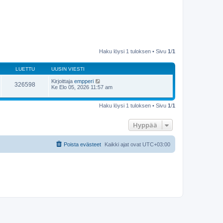
Haku löysi 1 tuloksen • Sivu
1
/
1
LUETTU
UUSIN VIESTI
Kirjoittaja
empperi
326598
Ke Elo 05, 2026 11:57 am
Haku löysi 1 tuloksen • Sivu
1
/
1
Hyppää
Poista evästeet
Kaikki ajat ovat
UTC+03:00