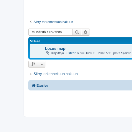
Siirry tarkennettuun hakuun
Etsi
Tarkennettu haku
AIHEET
Locus map
Kirjoittaja
Justeeri
»
Su Huhti 15, 2018 5:15 pm
» Sijainti:
Siirry tarkennettuun hakuun
Etusivu