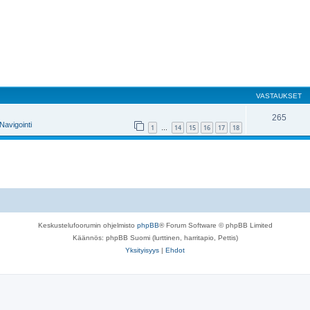
VASTAUKSET
265
Navigointi
1
14
15
16
17
18
…
Keskustelufoorumin ohjelmisto
phpBB
® Forum Software © phpBB Limited
Käännös: phpBB Suomi (lurttinen, harritapio, Pettis)
Yksityisyys
|
Ehdot