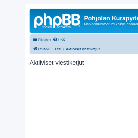
Pohjolan Kurapyörä
Matkaendurofoorumi kaikille enduron 
Pikalinkit
UKK
Etusivu
Etsi
Aktiiviset viestiketjut
Aktiiviset viestiketjut