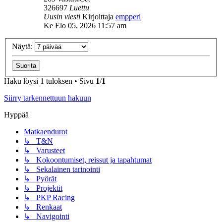
326697
Luettu
Uusin viesti
Kirjoittaja
empperi
Ke Elo 05, 2026 11:57 am
Näytä:
Haku löysi 1 tuloksen • Sivu
1
/
1
Siirry tarkennettuun hakuun
Hyppää
Matkaendurot
↳ T&N
↳ Varusteet
↳ Kokoontumiset, reissut ja tapahtumat
↳ Sekalainen tarinointi
↳ Pyörät
↳ Projektit
↳ PKP Racing
↳ Renkaat
↳ Navigointi