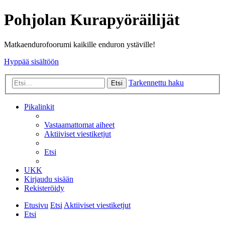
Pohjolan Kurapyöräilijät
Matkaendurofoorumi kaikille enduron ystäville!
Hyppää sisältöön
Tarkennettu haku
Etsi
Pikalinkit
Vastaamattomat aiheet
Aktiiviset viestiketjut
Etsi
UKK
Kirjaudu sisään
Rekisteröidy
Etusivu
Etsi
Aktiiviset viestiketjut
Etsi